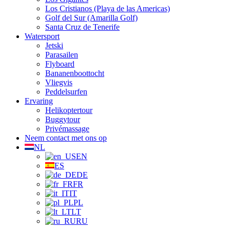
Los Cristianos (Playa de las Americas)
Golf del Sur (Amarilla Golf)
Santa Cruz de Tenerife
Watersport
Jetski
Parasailen
Flyboard
Bananenboottocht
Vliegvis
Peddelsurfen
Ervaring
Helikoptertour
Buggytour
Privémassage
Neem contact met ons op
NL
EN
ES
DE
FR
IT
PL
LT
RU