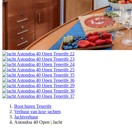
Boot huren Tenerife
Verhuur van luxe jachten
Jachtverhuur
Astondoa 40 Open | Jacht