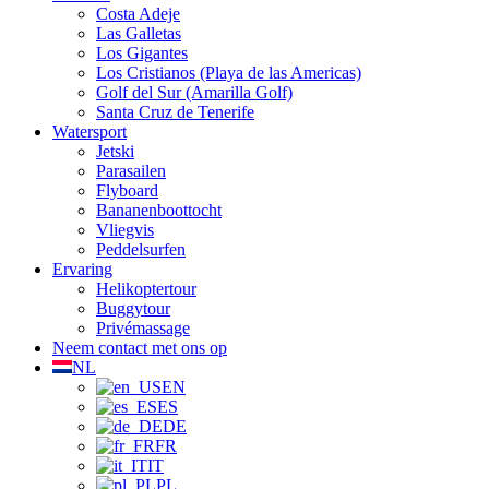
Costa Adeje
Las Galletas
Los Gigantes
Los Cristianos (Playa de las Americas)
Golf del Sur (Amarilla Golf)
Santa Cruz de Tenerife
Watersport
Jetski
Parasailen
Flyboard
Bananenboottocht
Vliegvis
Peddelsurfen
Ervaring
Helikoptertour
Buggytour
Privémassage
Neem contact met ons op
NL
EN
ES
DE
FR
IT
PL