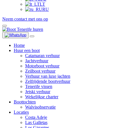
LT
RU
Neem contact met ons op
Home
Huur een boot
Catamaran verhuur
Jachtverhuur
Motorboot verhuur
Zeilboot verhuur
Verhuur van luxe jachten
Zelfrijdende bootverhuur
Tenerife vissen
Jetski verhuur
Wekelijkse charter
Boottochten
Walvisobservatie
Locaties
Costa Adeje
Las Galletas
Los Gigantes