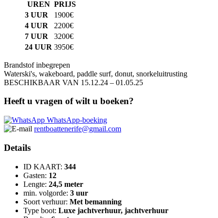
UREN
PRIJS
3 UUR
1900€
4 UUR
2200€
7 UUR
3200€
24 UUR
3950€
Brandstof inbegrepen
Waterski's, wakeboard, paddle surf, donut, snorkeluitrusting
BESCHIKBAAR VAN 15.12.24 – 01.05.25
Heeft u vragen of wilt u boeken?
WhatsApp-boeking
rentboattenerife@gmail.com
Details
ID KAART:
344
Gasten:
12
Lengte:
24,5 meter
min. volgorde:
3 uur
Soort verhuur:
Met bemanning
Type boot:
Luxe jachtverhuur, jachtverhuur