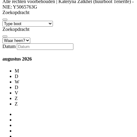
Alle rechten voorbehouden | Kateryna Zatkhei (huurboot Tenerife) -
NIE: Y5065763G
Zoekopdracht
Zoekopdracht
Datum
augustus
2026
M
D
W
D
V
Z
Z