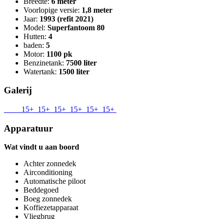
Breedte:
6 meter
Voorlopige versie:
1,8 meter
Jaar:
1993 (refit 2021)
Model:
Superfantoom 80
Hutten:
4
baden:
5
Motor:
1100 pk
Benzinetank:
7500 liter
Watertank:
1500 liter
Galerij
15+
15+
15+
15+
15+
15+
Apparatuur
Wat vindt u aan boord
Achter zonnedek
Airconditioning
Automatische piloot
Beddegoed
Boeg zonnedek
Koffiezetapparaat
Vliegbrug