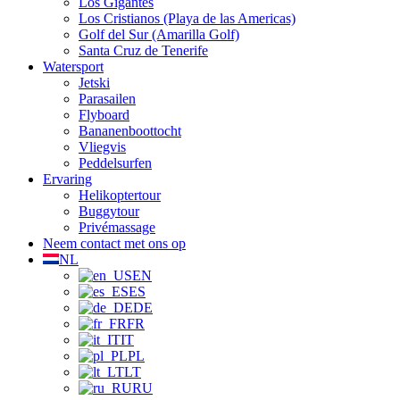
Los Gigantes
Los Cristianos (Playa de las Americas)
Golf del Sur (Amarilla Golf)
Santa Cruz de Tenerife
Watersport
Jetski
Parasailen
Flyboard
Bananenboottocht
Vliegvis
Peddelsurfen
Ervaring
Helikoptertour
Buggytour
Privémassage
Neem contact met ons op
NL
EN
ES
DE
FR
IT
PL
LT
RU