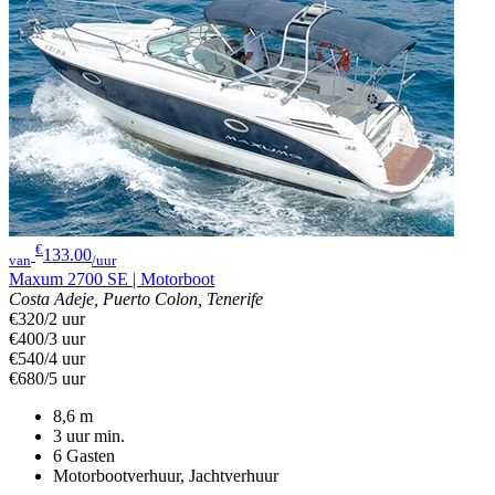
€
133.00
van
/uur
Maxum 2700 SE | Motorboot
Costa Adeje, Puerto Colon, Tenerife
€320/2 uur
€400/3 uur
€540/4 uur
€680/5 uur
8,6
m
3 uur
min.
6
Gasten
Motorbootverhuur, Jachtverhuur