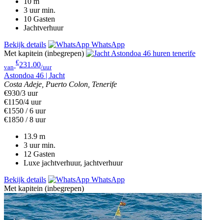
10
m
3 uur
min.
10
Gasten
Jachtverhuur
Bekijk details
WhatsApp
Met kapitein (inbegrepen)
€
231.00
van
/uur
Astondoa 46 | Jacht
Costa Adeje, Puerto Colon, Tenerife
€930/3 uur
€1150/4 uur
€1550 / 6 uur
€1850 / 8 uur
13.9
m
3 uur
min.
12
Gasten
Luxe jachtverhuur, jachtverhuur
Bekijk details
WhatsApp
Met kapitein (inbegrepen)