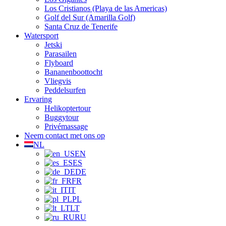
Los Cristianos (Playa de las Americas)
Golf del Sur (Amarilla Golf)
Santa Cruz de Tenerife
Watersport
Jetski
Parasailen
Flyboard
Bananenboottocht
Vliegvis
Peddelsurfen
Ervaring
Helikoptertour
Buggytour
Privémassage
Neem contact met ons op
NL
EN
ES
DE
FR
IT
PL
LT
RU