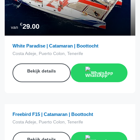
€
29.00
van
White Paradise | Catamaran | Boottocht
Costa Adeje, Puerto Colon, Tenerife
Bekijk details
WhatsApp
€
15.00
van
Freebird F15 | Catamaran | Boottocht
Costa Adeje, Puerto Colon, Tenerife
Bekijk details