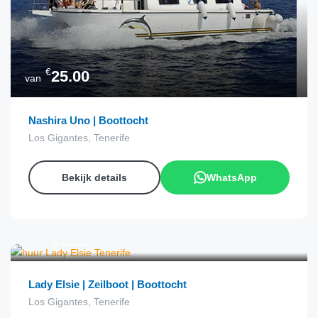
€
25.00
van
Nashira Uno | Boottocht
Los Gigantes, Tenerife
Bekijk details
WhatsApp
€
50.00
van
Lady Elsie | Zeilboot | Boottocht
Los Gigantes, Tenerife