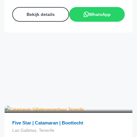
Bekijk details
WhatsApp
€
30.00
van
Five Star | Catamaran | Boottocht
Las Galletas, Tenerife