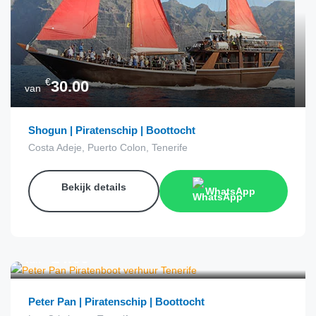
€
30.00
van
Shogun | Piratenschip | Boottocht
Costa Adeje, Puerto Colon, Tenerife
Bekijk details
WhatsApp
€
14.00
van
Peter Pan | Piratenschip | Boottocht