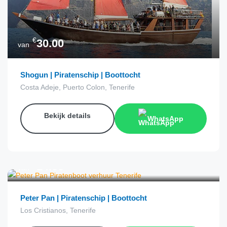
€
30.00
van
Shogun | Piratenschip | Boottocht
Costa Adeje, Puerto Colon, Tenerife
Bekijk details
WhatsApp
€
14.00
van
Peter Pan | Piratenschip | Boottocht
Los Cristianos, Tenerife