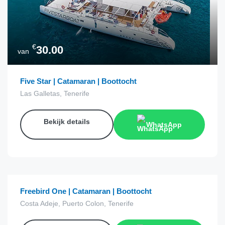
€
30.00
van
Five Star | Catamaran | Boottocht
Las Galletas, Tenerife
Bekijk details
WhatsApp
€
15.00
van
Freebird One | Catamaran | Boottocht
Costa Adeje, Puerto Colon, Tenerife