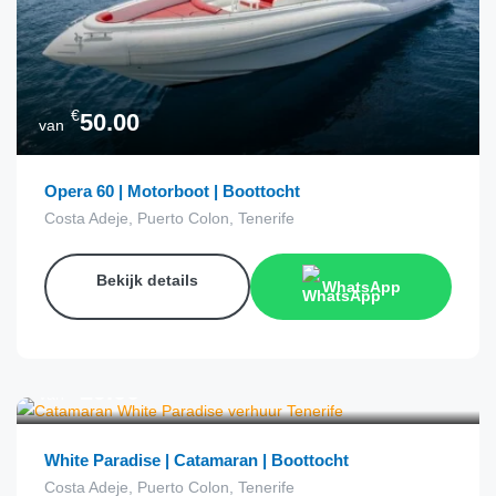
€
50.00
van
Opera 60 | Motorboot | Boottocht
Costa Adeje, Puerto Colon, Tenerife
Bekijk details
WhatsApp
€
29.00
van
White Paradise | Catamaran | Boottocht
Costa Adeje, Puerto Colon, Tenerife