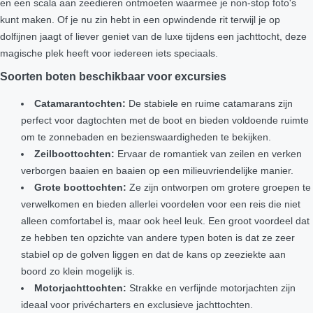
en een scala aan zeedieren ontmoeten waarmee je non-stop foto's
kunt maken. Of je nu zin hebt in een opwindende rit terwijl je op
dolfijnen jaagt of liever geniet van de luxe tijdens een jachttocht, deze
magische plek heeft voor iedereen iets speciaals.
Soorten boten beschikbaar voor excursies
Catamarantochten:
De stabiele en ruime catamarans zijn
perfect voor dagtochten met de boot en bieden voldoende ruimte
om te zonnebaden en bezienswaardigheden te bekijken.
Zeilboottochten:
Ervaar de romantiek van zeilen en verken
verborgen baaien en baaien op een milieuvriendelijke manier.
Grote boottochten:
Ze zijn ontworpen om grotere groepen te
verwelkomen en bieden allerlei voordelen voor een reis die niet
alleen comfortabel is, maar ook heel leuk. Een groot voordeel dat
ze hebben ten opzichte van andere typen boten is dat ze zeer
stabiel op de golven liggen en dat de kans op zeeziekte aan
boord zo klein mogelijk is.
Motorjachttochten:
Strakke en verfijnde motorjachten zijn
ideaal voor privécharters en exclusieve jachttochten.