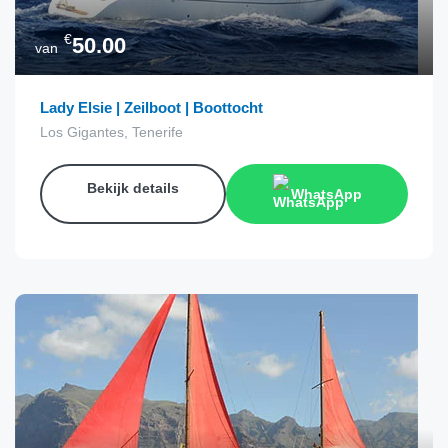
€
50.00
van
Lady Elsie | Zeilboot | Boottocht
Los Gigantes, Tenerife
Bekijk details
WhatsApp