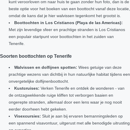
kunt veroorloven om naar huis te gaan zonder hun foto, dan is de
beste optie voor het boeken van een boottocht vanaf deze locatie,
omdat de kans dat je hier walvissen tegenkomt het grootst is.
Boottochten in Los Cristianos (Playa de las Americas):
Met zijn levendige sfeer en prachtige stranden is Los Cristianos
een populair startpunt voor boottochten in het zuiden van
Tenerife.
Soorten boottochten op Tenerife
Walvissen en dolfijnen spotten:
Wees getuige van deze
prachtige wezens van dichtbij in hun natuurlijke habitat tijdens een
onvergetelijke dolfijnenboottocht.
Kustcruises:
Verken Tenerife en ontdek de wonderen - van
de ontzagwekkende ruige kliffen tot verborgen baaien en
ongerepte stranden, allemaal door een lens waar je nog nooit
eerder doorheen hebt gekeken.
Visexcursies:
Sluit je aan bij ervaren bemanningsleden op
een spannend visavontuur, uitgerust met alle benodigde uitrusting
en expertise.