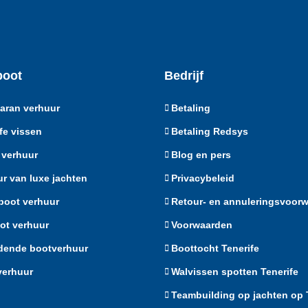
boot
Bedrijf
aran verhuur
Betaling
fe vissen
Betaling Redsys
 verhuur
Blog en pers
r van luxe jachten
Privacybeleid
boot verhuur
Retour- en annuleringsvoor
ot verhuur
Voorwaarden
jdende bootverhuur
Boottocht Tenerife
verhuur
Walvissen spotten Tenerife
Teambuilding op jachten op 