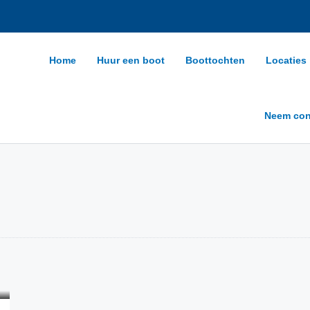
Home
Huur een boot
Boottochten
Locaties
Neem con