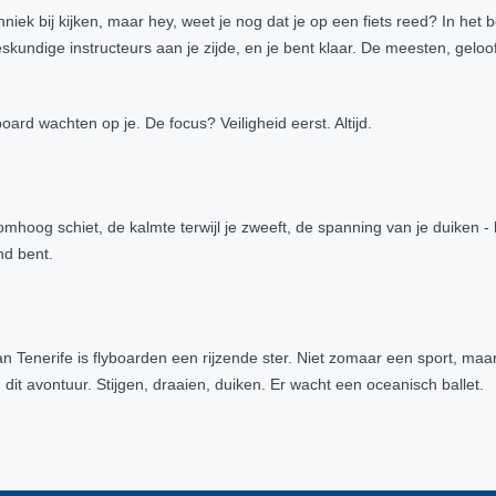
echniek bij kijken, maar hey, weet je nog dat je op een fiets reed? In he
eskundige instructeurs aan je zijde, en je bent klaar. De meesten, geloo
ard wachten op je. De focus? Veiligheid eerst. Altijd.
 omhoog schiet, de kalmte terwijl je zweeft, de spanning van je duiken
nd bent.
van Tenerife is flyboarden een rijzende ster. Niet zomaar een sport, ma
it avontuur. Stijgen, draaien, duiken. Er wacht een oceanisch ballet.