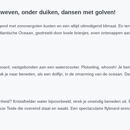
zweven, onder duiken, dansen met golven!
gend met zonovergoten kusten en een altijd uitnodigend klimaat. En te
Atlantische Oceaan, gestreeld door koele briesjes, even ontsnappen 
board, vastgebonden aan een waterscooter. Plotseling, whoosh! Je ben
, duik je naar beneden, als een dolfijn, in de omarming van de oceaan. D
eid? Kristalhelder water bijvoorbeeld, strek je oneindig beneden uit. E
ze Teide die overeind staat en waakt. Een spectaculaire flyboard-aren