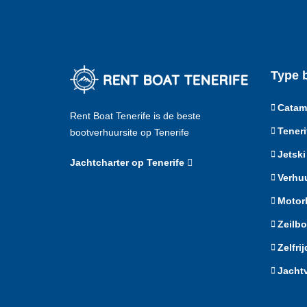
Type 
Catam
Rent Boat Tenerife is de beste
Teneri
bootverhuursite op Tenerife
Jetski
Jachtcharter op Tenerife
Verhuu
Motor
Zeilbo
Zelfri
Jacht