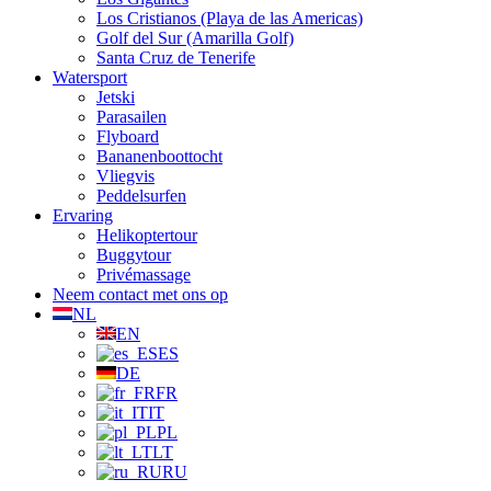
Los Cristianos (Playa de las Americas)
Golf del Sur (Amarilla Golf)
Santa Cruz de Tenerife
Watersport
Jetski
Parasailen
Flyboard
Bananenboottocht
Vliegvis
Peddelsurfen
Ervaring
Helikoptertour
Buggytour
Privémassage
Neem contact met ons op
NL
EN
ES
DE
FR
IT
PL
LT
RU