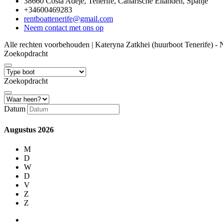
38660 Costa Adeje, Tenerife, Canarische Eilanden, Spanje
+34600469283
rentboattenerife@gmail.com
Neem contact met ons op
Alle rechten voorbehouden | Kateryna Zatkhei (huurboot Tenerife) 
Zoekopdracht
Zoekopdracht
Datum
Augustus
2026
M
D
W
D
V
Z
Z