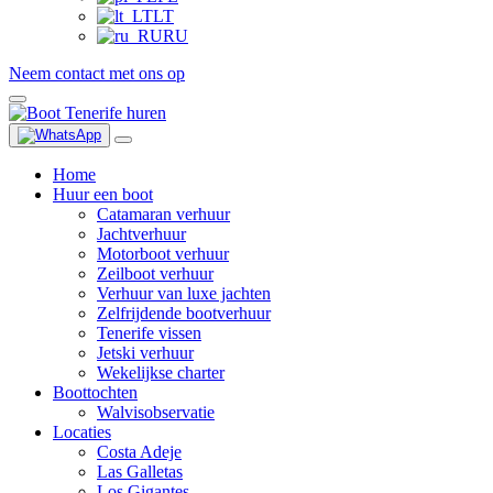
LT
RU
Neem contact met ons op
Home
Huur een boot
Catamaran verhuur
Jachtverhuur
Motorboot verhuur
Zeilboot verhuur
Verhuur van luxe jachten
Zelfrijdende bootverhuur
Tenerife vissen
Jetski verhuur
Wekelijkse charter
Boottochten
Walvisobservatie
Locaties
Costa Adeje
Las Galletas
Los Gigantes