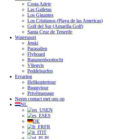
Costa Adeje
Las Galletas
Los Gigantes
Los Cristianos (Playa de las Americas)
Golf del Sur (Amarilla Golf)
Santa Cruz de Tenerife
Watersport
Jetski
Parasailen
Flyboard
Bananenboottocht
Vliegvis
Peddelsurfen
Ervaring
Helikoptertour
Buggytour
Privémassage
Neem contact met ons op
NL
EN
ES
DE
FR
IT
PL