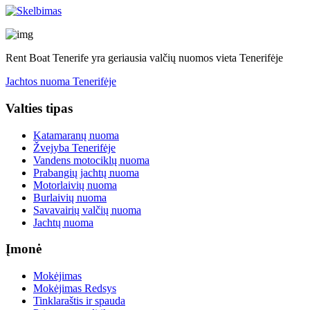
Rent Boat Tenerife yra geriausia valčių nuomos vieta Tenerifėje
Jachtos nuoma Tenerifėje
Valties tipas
Katamaranų nuoma
Žvejyba Tenerifėje
Vandens motociklų nuoma
Prabangių jachtų nuoma
Motorlaivių nuoma
Burlaivių nuoma
Savavairių valčių nuoma
Jachtų nuoma
Įmonė
Mokėjimas
Mokėjimas Redsys
Tinklaraštis ir spauda