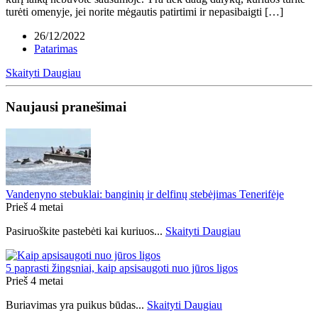
turėti omenyje, jei norite mėgautis patirtimi ir nepasibaigti […]
26/12/2022
Patarimas
Skaityti Daugiau
Naujausi pranešimai
Vandenyno stebuklai: banginių ir delfinų stebėjimas Tenerifėje
Prieš 4 metai
Pasiruoškite pastebėti kai kuriuos...
Skaityti Daugiau
5 paprasti žingsniai, kaip apsisaugoti nuo jūros ligos
Prieš 4 metai
Buriavimas yra puikus būdas...
Skaityti Daugiau