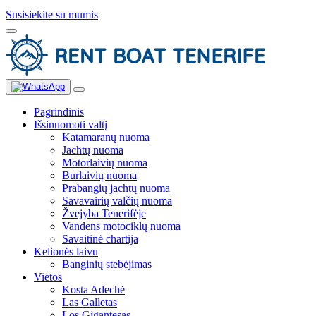
Susisiekite su mumis
Pagrindinis
Išsinuomoti valtį
Katamaranų nuoma
Jachtų nuoma
Motorlaivių nuoma
Burlaivių nuoma
Prabangių jachtų nuoma
Savavairių valčių nuoma
Žvejyba Tenerifėje
Vandens motociklų nuoma
Savaitinė chartija
Kelionės laivu
Banginių stebėjimas
Vietos
Kosta Adechė
Las Galletas
Los Gigantesas