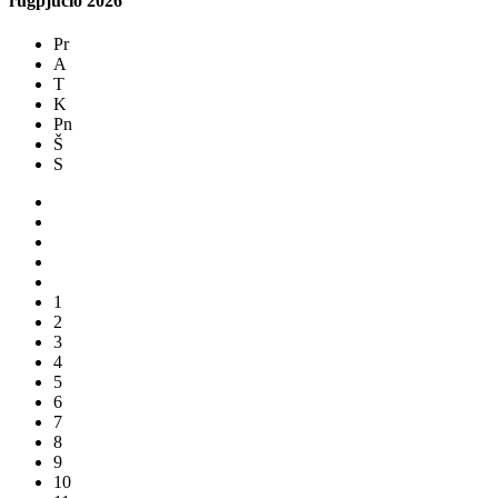
rugpjūčio
2026
Pr
A
T
K
Pn
Š
S
1
2
3
4
5
6
7
8
9
10