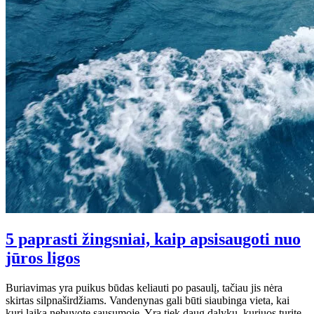
5 paprasti žingsniai, kaip apsisaugoti nuo
jūros ligos
Buriavimas yra puikus būdas keliauti po pasaulį, tačiau jis nėra
skirtas silpnaširdžiams. Vandenynas gali būti siaubinga vieta, kai
kurį laiką nebuvote sausumoje. Yra tiek daug dalykų, kuriuos turite