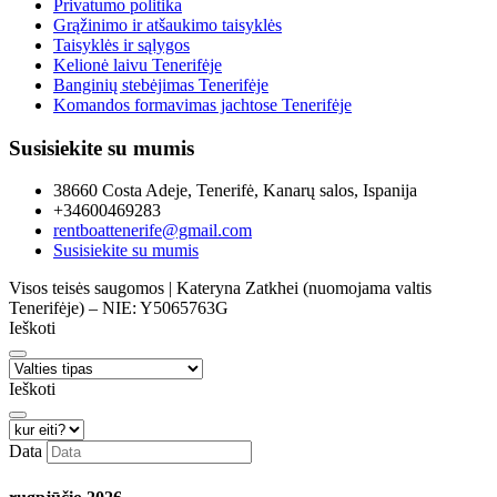
Privatumo politika
Grąžinimo ir atšaukimo taisyklės
Taisyklės ir sąlygos
Kelionė laivu Tenerifėje
Banginių stebėjimas Tenerifėje
Komandos formavimas jachtose Tenerifėje
Susisiekite su mumis
38660 Costa Adeje, Tenerifė, Kanarų salos, Ispanija
+34600469283
rentboattenerife@gmail.com
Susisiekite su mumis
Visos teisės saugomos | Kateryna Zatkhei (nuomojama valtis
Tenerifėje) – NIE: Y5065763G
Ieškoti
Ieškoti
Data