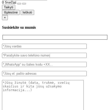
0
Svečiai
Taikyti
Išplėstinė
Ieškoti
×
Susisiekite su mumis