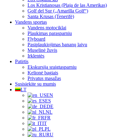
Los Kristianosas (Plaja de las Amerikas)
Golf del Sur („Amarilla Golf“)
Santa Krusas (Tenerifė)
Vandens sportas
Vandens motociklai
Plaukimas parasparniu
Flyboard
Pasiplaukiojimas bananų laivu
Muselinė žuvis
Irklentės
Patirtis
Ekskursija sraigtasparniu
Kelionė bagiais
Privatus masažas
Susisiekite su mumis
LT
EN
ES
DE
NL
FR
IT
PL
RU