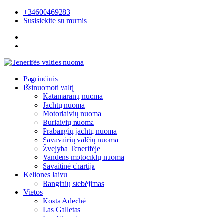
+34600469283
Susisiekite su mumis
Pagrindinis
Išsinuomoti valtį
Katamaranų nuoma
Jachtų nuoma
Motorlaivių nuoma
Burlaivių nuoma
Prabangių jachtų nuoma
Savavairių valčių nuoma
Žvejyba Tenerifėje
Vandens motociklų nuoma
Savaitinė chartija
Kelionės laivu
Banginių stebėjimas
Vietos
Kosta Adechė
Las Galletas