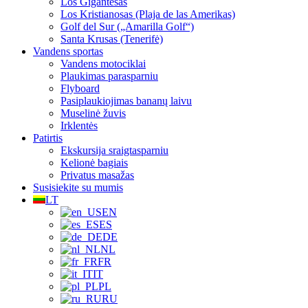
Los Gigantesas
Los Kristianosas (Plaja de las Amerikas)
Golf del Sur („Amarilla Golf“)
Santa Krusas (Tenerifė)
Vandens sportas
Vandens motociklai
Plaukimas parasparniu
Flyboard
Pasiplaukiojimas bananų laivu
Muselinė žuvis
Irklentės
Patirtis
Ekskursija sraigtasparniu
Kelionė bagiais
Privatus masažas
Susisiekite su mumis
LT
EN
ES
DE
NL
FR
IT
PL
RU