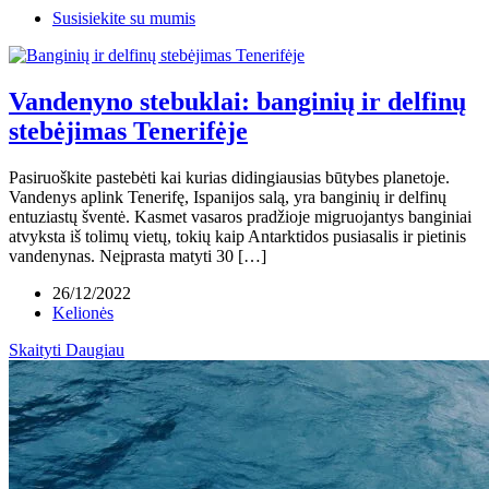
Susisiekite su mumis
Vandenyno stebuklai: banginių ir delfinų
stebėjimas Tenerifėje
Pasiruoškite pastebėti kai kurias didingiausias būtybes planetoje.
Vandenys aplink Tenerifę, Ispanijos salą, yra banginių ir delfinų
entuziastų šventė. Kasmet vasaros pradžioje migruojantys banginiai
atvyksta iš tolimų vietų, tokių kaip Antarktidos pusiasalis ir pietinis
vandenynas. Neįprasta matyti 30 […]
26/12/2022
Kelionės
Skaityti Daugiau