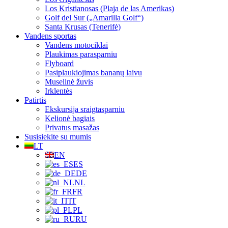
Los Kristianosas (Plaja de las Amerikas)
Golf del Sur („Amarilla Golf“)
Santa Krusas (Tenerifė)
Vandens sportas
Vandens motociklai
Plaukimas parasparniu
Flyboard
Pasiplaukiojimas bananų laivu
Muselinė žuvis
Irklentės
Patirtis
Ekskursija sraigtasparniu
Kelionė bagiais
Privatus masažas
Susisiekite su mumis
LT
EN
ES
DE
NL
FR
IT
PL
RU