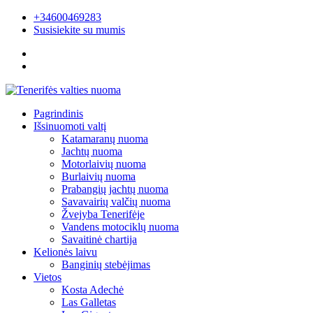
+34600469283
Susisiekite su mumis
Pagrindinis
Išsinuomoti valtį
Katamaranų nuoma
Jachtų nuoma
Motorlaivių nuoma
Burlaivių nuoma
Prabangių jachtų nuoma
Savavairių valčių nuoma
Žvejyba Tenerifėje
Vandens motociklų nuoma
Savaitinė chartija
Kelionės laivu
Banginių stebėjimas
Vietos
Kosta Adechė
Las Galletas