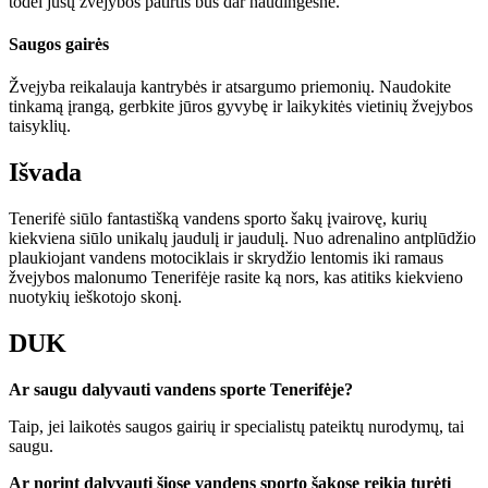
todėl jūsų žvejybos patirtis bus dar naudingesnė.
Saugos gairės
Žvejyba reikalauja kantrybės ir atsargumo priemonių. Naudokite
tinkamą įrangą, gerbkite jūros gyvybę ir laikykitės vietinių žvejybos
taisyklių.
Išvada
Tenerifė siūlo fantastišką vandens sporto šakų įvairovę, kurių
kiekviena siūlo unikalų jaudulį ir jaudulį. Nuo adrenalino antplūdžio
plaukiojant vandens motociklais ir skrydžio lentomis iki ramaus
žvejybos malonumo Tenerifėje rasite ką nors, kas atitiks kiekvieno
nuotykių ieškotojo skonį.
DUK
Ar saugu dalyvauti vandens sporte Tenerifėje?
Taip, jei laikotės saugos gairių ir specialistų pateiktų nurodymų, tai
saugu.
Ar norint dalyvauti šiose vandens sporto šakose reikia turėti