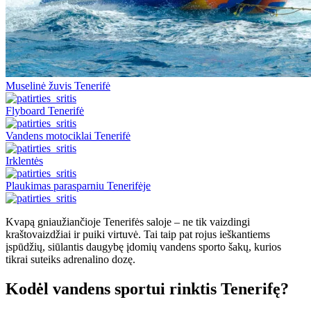
Muselinė žuvis Tenerifė
Flyboard Tenerifė
Vandens motociklai Tenerifė
Irklentės
Plaukimas parasparniu Tenerifėje
Kvapą gniaužiančioje Tenerifės saloje – ne tik vaizdingi
kraštovaizdžiai ir puiki virtuvė. Tai taip pat rojus ieškantiems
įspūdžių, siūlantis daugybę įdomių vandens sporto šakų, kurios
tikrai suteiks adrenalino dozę.
Kodėl vandens sportui rinktis Tenerifę?