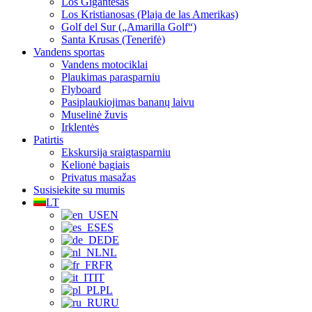
Los Gigantesas
Los Kristianosas (Plaja de las Amerikas)
Golf del Sur („Amarilla Golf“)
Santa Krusas (Tenerifė)
Vandens sportas
Vandens motociklai
Plaukimas parasparniu
Flyboard
Pasiplaukiojimas bananų laivu
Muselinė žuvis
Irklentės
Patirtis
Ekskursija sraigtasparniu
Kelionė bagiais
Privatus masažas
Susisiekite su mumis
LT
EN
ES
DE
NL
FR
IT
PL
RU