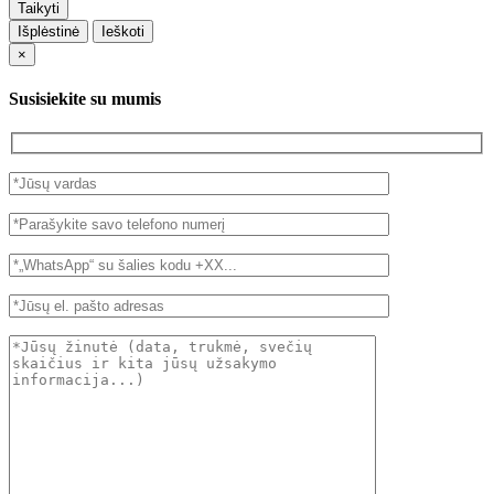
Taikyti
Išplėstinė
Ieškoti
×
Susisiekite su mumis