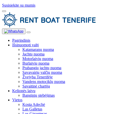
Susisiekite su mumis
Pagrindinis
Išsinuomoti valtį
Katamaranų nuoma
Jachtų nuoma
Motorlaivių nuoma
Burlaivių nuoma
Prabangių jachtų nuoma
Savavairių valčių nuoma
Žvejyba Tenerifėje
Vandens motociklų nuoma
Savaitinė chartija
Kelionės laivu
Banginių stebėjimas
Vietos
Kosta Adechė
Las Galletas
Los Gigantesas