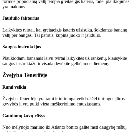
formos pripučiamą valtį tempia greitaeigis kateris, todėl plaukiojimas
yra malonus.
Jaudulio faktorius
Laikykitės tvirtai, kai greitaeigis kateris užsisuka, šokdamas bananų
valtį per bangas. Tai patirtis, kupina juoko ir jaudulio.
Saugos instrukcijos
Plaukiodami bananais laivu tvirtai laikykitės už rankenų, klausykite
saugos instruktažų ir visada dėvėkite gelbėjimosi liemenę.
Žvejyba Tenerifėje
Rami veikla
Žvejyba Tenerifėje yra rami ir turininga veikla. Dėl turtingos jūros
gyvybės ji yra puiki vieta meškeriojimo entuziastams.
Gaudomų žuvų rūšys
Nuo mėlynojo marlino iki Atlanto bonito galite rasti daugybę rūšių,