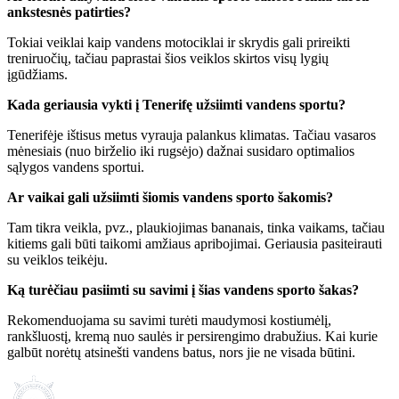
ankstesnės patirties?
Tokiai veiklai kaip vandens motociklai ir skrydis gali prireikti
treniruočių, tačiau paprastai šios veiklos skirtos visų lygių
įgūdžiams.
Kada geriausia vykti į Tenerifę užsiimti vandens sportu?
Tenerifėje ištisus metus vyrauja palankus klimatas. Tačiau vasaros
mėnesiais (nuo birželio iki rugsėjo) dažnai susidaro optimalios
sąlygos vandens sportui.
Ar vaikai gali užsiimti šiomis vandens sporto šakomis?
Tam tikra veikla, pvz., plaukiojimas bananais, tinka vaikams, tačiau
kitiems gali būti taikomi amžiaus apribojimai. Geriausia pasiteirauti
su veiklos teikėju.
Ką turėčiau pasiimti su savimi į šias vandens sporto šakas?
Rekomenduojama su savimi turėti maudymosi kostiumėlį,
rankšluostį, kremą nuo saulės ir persirengimo drabužius. Kai kurie
galbūt norėtų atsinešti vandens batus, nors jie ne visada būtini.