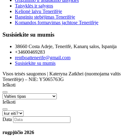
Grąžinimo ir atšaukimo taisyklės
Taisyklės ir sąlygos
Kelionė laivu Tenerifėje
Banginių stebėjimas Tenerifėje
Komandos formavimas jachtose Tenerifėje
Susisiekite su mumis
38660 Costa Adeje, Tenerifė, Kanarų salos, Ispanija
+34600469283
rentboattenerife@gmail.com
Susisiekite su mumis
Visos teisės saugomos | Kateryna Zatkhei (nuomojama valtis
Tenerifėje) – NIE: Y5065763G
Ieškoti
Ieškoti
Data
rugpjūčio
2026