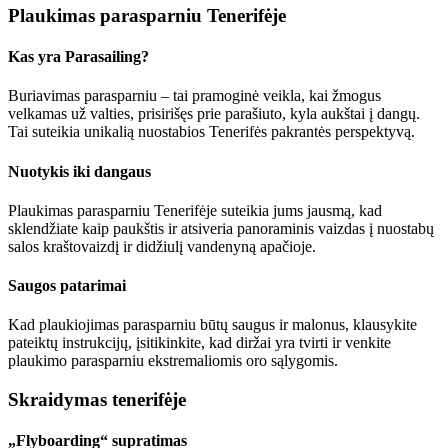
Plaukimas parasparniu Tenerifėje
Kas yra Parasailing?
Buriavimas parasparniu – tai pramoginė veikla, kai žmogus
velkamas už valties, prisirišęs prie parašiuto, kyla aukštai į dangų.
Tai suteikia unikalią nuostabios Tenerifės pakrantės perspektyvą.
Nuotykis iki dangaus
Plaukimas parasparniu Tenerifėje suteikia jums jausmą, kad
sklendžiate kaip paukštis ir atsiveria panoraminis vaizdas į nuostabų
salos kraštovaizdį ir didžiulį vandenyną apačioje.
Saugos patarimai
Kad plaukiojimas parasparniu būtų saugus ir malonus, klausykite
pateiktų instrukcijų, įsitikinkite, kad diržai yra tvirti ir venkite
plaukimo parasparniu ekstremaliomis oro sąlygomis.
Skraidymas tenerifėje
„Flyboarding“ supratimas