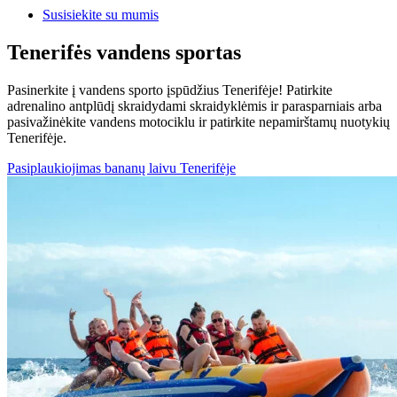
Susisiekite su mumis
Tenerifės vandens sportas
Pasinerkite į vandens sporto įspūdžius Tenerifėje! Patirkite
adrenalino antplūdį skraidydami skraidyklėmis ir parasparniais arba
pasivažinėkite vandens motociklu ir patirkite nepamirštamų nuotykių
Tenerifėje.
Pasiplaukiojimas bananų laivu Tenerifėje