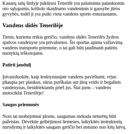
Kanarų salų širdyje įsikūrusi Tenerifė yra palaiminta palankiomis
oro sąlygomis, krištolo skaidrumo vandenimis ir gausybe jūros
gyvybės, todėl ji yra puiki vieta vandens sporto entuziastams.
Vandens slidės Tenerifėje
Tiems, kuriems reikia greičio, vandens slidės Tenerifės žydros
spalvos vandenyse yra privalomos. Šis sportas apima važiavimą
vandens transporto priemone, o tai gali būti jaudinanti patirtis
nuotykių ieškotojams.
Patirti jaudulį
Įsivaizduokite, kaip lenktyniaujate vandens paviršiumi, vėjas
pliaupia per plaukus, sūrus purškalas ant jūsų veido ir begalinis
vandenynas, besidriekiantis prieš jus. Štai jums – vandens
motociklai Tenerifėje!
Saugos priemonės
Nors tai neabejotinai įdomu, saugumas niekada neturėtų būti
pažeistas. Dėvėkite gelbėjimosi liemenes, laikykitės instruktorių
nurodymų ir laikykitės saugaus greičio bei atstumo nuo kitų laivų.