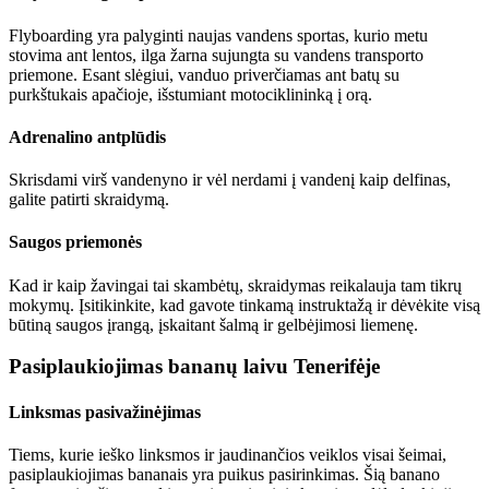
Flyboarding yra palyginti naujas vandens sportas, kurio metu
stovima ant lentos, ilga žarna sujungta su vandens transporto
priemone. Esant slėgiui, vanduo priverčiamas ant batų su
purkštukais apačioje, išstumiant motociklininką į orą.
Adrenalino antplūdis
Skrisdami virš vandenyno ir vėl nerdami į vandenį kaip delfinas,
galite patirti skraidymą.
Saugos priemonės
Kad ir kaip žavingai tai skambėtų, skraidymas reikalauja tam tikrų
mokymų. Įsitikinkite, kad gavote tinkamą instruktažą ir dėvėkite visą
būtiną saugos įrangą, įskaitant šalmą ir gelbėjimosi liemenę.
Pasiplaukiojimas bananų laivu Tenerifėje
Linksmas pasivažinėjimas
Tiems, kurie ieško linksmos ir jaudinančios veiklos visai šeimai,
pasiplaukiojimas bananais yra puikus pasirinkimas. Šią banano