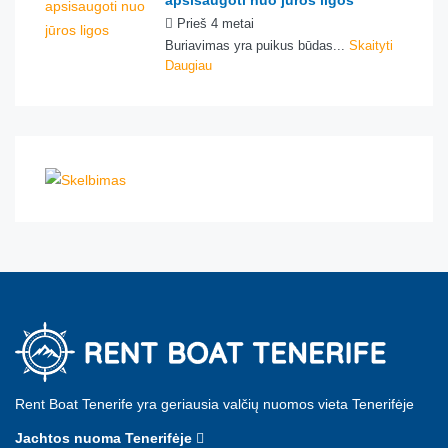
apsisaugoti nuo jūros ligos
Prieš 4 metai
Buriavimas yra puikus būdas...
Skaityti
Daugiau
Rent Boat Tenerife yra geriausia valčių nuomos vieta Tenerifėje
Jachtos nuoma Tenerifėje