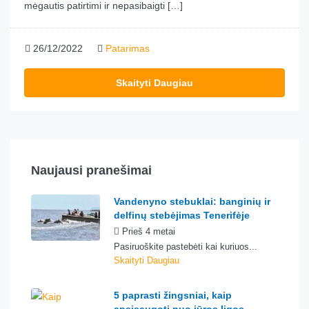
mėgautis patirtimi ir nepasibaigti […]
26/12/2022
Patarimas
Skaityti Daugiau
Naujausi pranešimai
Vandenyno stebuklai: banginių ir
delfinų stebėjimas Tenerifėje
Prieš 4 metai
Pasiruoškite pastebėti kai kuriuos...
Skaityti Daugiau
5 paprasti žingsniai, kaip