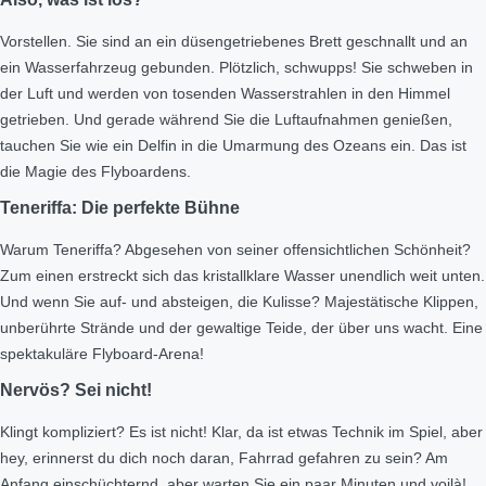
Vorstellen. Sie sind an ein düsengetriebenes Brett geschnallt und an
ein Wasserfahrzeug gebunden. Plötzlich, schwupps! Sie schweben in
der Luft und werden von tosenden Wasserstrahlen in den Himmel
getrieben. Und gerade während Sie die Luftaufnahmen genießen,
tauchen Sie wie ein Delfin in die Umarmung des Ozeans ein. Das ist
die Magie des Flyboardens.
Teneriffa: Die perfekte Bühne
Warum Teneriffa? Abgesehen von seiner offensichtlichen Schönheit?
Zum einen erstreckt sich das kristallklare Wasser unendlich weit unten.
Und wenn Sie auf- und absteigen, die Kulisse? Majestätische Klippen,
unberührte Strände und der gewaltige Teide, der über uns wacht. Eine
spektakuläre Flyboard-Arena!
Nervös? Sei nicht!
Klingt kompliziert? Es ist nicht! Klar, da ist etwas Technik im Spiel, aber
hey, erinnerst du dich noch daran, Fahrrad gefahren zu sein? Am
Anfang einschüchternd, aber warten Sie ein paar Minuten und voilà!