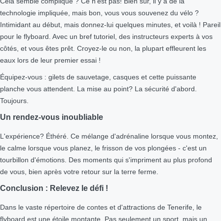
Cela semble compliqué ? Ce n'est pas! Bien sûr, il y a de la
technologie impliquée, mais bon, vous vous souvenez du vélo ?
Intimidant au début, mais donnez-lui quelques minutes, et voilà ! Pareil
pour le flyboard. Avec un bref tutoriel, des instructeurs experts à vos
côtés, et vous êtes prêt. Croyez-le ou non, la plupart effleurent les
eaux lors de leur premier essai !
Équipez-vous : gilets de sauvetage, casques et cette puissante
planche vous attendent. La mise au point? La sécurité d'abord.
Toujours.
Un rendez-vous inoubliable
L'expérience? Éthéré. Ce mélange d'adrénaline lorsque vous montez,
le calme lorsque vous planez, le frisson de vos plongées - c'est un
tourbillon d'émotions. Des moments qui s'impriment au plus profond
de vous, bien après votre retour sur la terre ferme.
Conclusion : Relevez le défi !
Dans le vaste répertoire de contes et d'attractions de Tenerife, le
flyboard est une étoile montante. Pas seulement un sport, mais un