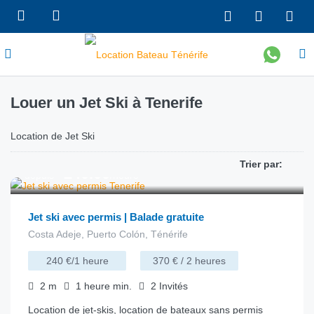
Louer un Jet Ski à Tenerife
Location de Jet Ski
Trier par:
€
240.00
depuis
/heure
Jet ski avec permis | Balade gratuite
Costa Adeje, Puerto Colón, Ténérife
240 €/1 heure
370 € / 2 heures
2
m
1 heure
min.
2
Invités
Location de jet-skis, location de bateaux sans permis