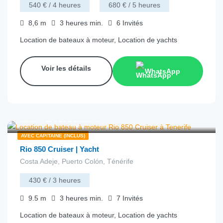
540 € / 4 heures
680 € / 5 heures
8,6
m
3 heures
min.
6
Invités
Location de bateaux à moteur, Location de yachts
Voir les détails
WhatsApp
€
143.00
depuis
/heure
AVEC CAPITAINE (INCLUS)
Rio 850 Cruiser | Yacht
Costa Adeje, Puerto Colón, Ténérife
430 € / 3 heures
9.5
m
3 heures
min.
7
Invités
Location de bateaux à moteur, Location de yachts