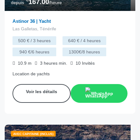
167.00
depuis
/heure
Astinor 36 | Yacht
Las Galletas, Ténérife
500 € / 3 heures
640 € / 4 heures
940 €/6 heures
1300€/8 heures
10.9
m
3 heures
min.
10
Invités
Location de yachts
Voir les détails
WhatsApp
AVEC CAPITAINE (INCLUS)