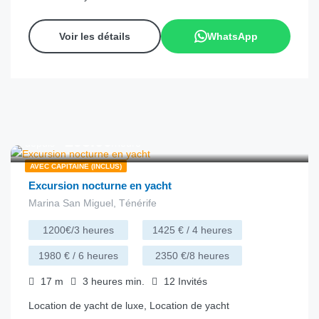
Voir les détails
WhatsApp
€
295.00
depuis
/heure
AVEC CAPITAINE (INCLUS)
Excursion nocturne en yacht
Marina San Miguel, Ténérife
1200€/3 heures
1425 € / 4 heures
1980 € / 6 heures
2350 €/8 heures
17
m
3 heures
min.
12
Invités
Location de yacht de luxe, Location de yacht