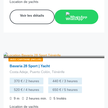
Location de yachts
Voir les détails
WhatsApp
€
130.00
depuis
/heure
AVEC CAPITAINE (INCLUS)
Bavaria 28 Sport | Yacht
Costa Adeje, Puerto Colón, Ténérife
370 € / 2 heures
440 € / 3 heures
520 € / 4 heures
650 € / 5 heures
9
m
2 heures
min.
5
Invités
Location de yachts