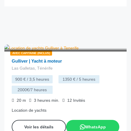
€
257.00
depuis
/heure
AVEC CAPITAINE (INCLUS)
Gulliver | Yacht à moteur
Las Galletas, Ténérife
900 € / 3,5 heures
1350 € / 5 heures
2000€/7 heures
20
m
3 heures
min.
12
Invités
Location de yachts
Voir les détails
WhatsApp