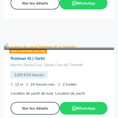
Voir les détails
WhatsApp
€
1,200.00
depuis
/24 heures
AVEC CAPITAINE (INCLUS)
Rodman 41 | Yacht
Marina Santa Cruz, Santa Cruz de Ténérife
1200 €/24 heures
12
m
24 heures
min.
2
Invités
Location de yacht de luxe, Location de yacht
Voir les détails
WhatsApp