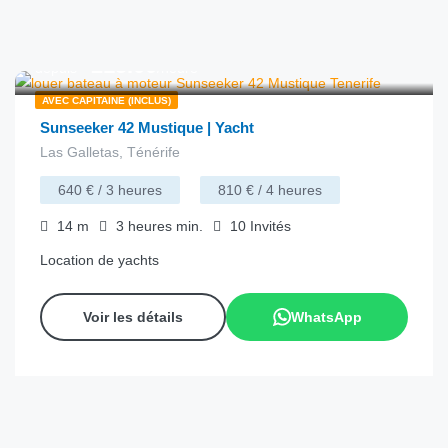
€
215.00
depuis
/heure
AVEC CAPITAINE (INCLUS)
Sunseeker 42 Mustique | Yacht
Las Galletas, Ténérife
640 € / 3 heures
810 € / 4 heures
14
m
3 heures
min.
10
Invités
Location de yachts
Voir les détails
WhatsApp