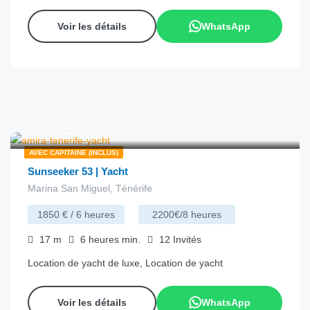
Voir les détails
WhatsApp
€
275.00
depuis
/heure
AVEC CAPITAINE (INCLUS)
Sunseeker 53 | Yacht
Marina San Miguel, Ténérife
1850 € / 6 heures
2200€/8 heures
17
m
6 heures
min.
12
Invités
Location de yacht de luxe, Location de yacht
Voir les détails
WhatsApp