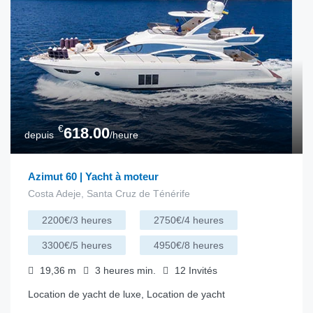
€
618.00
depuis
/heure
Azimut 60 | Yacht à moteur
Costa Adeje, Santa Cruz de Ténérife
2200€/3 heures
2750€/4 heures
3300€/5 heures
4950€/8 heures
19,36
m
3 heures
min.
12
Invités
Location de yacht de luxe, Location de yacht