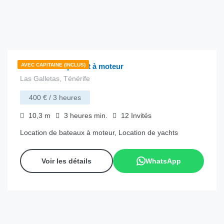
€
135.00
depuis
/heure
Amalfi Cinco | Yacht à moteur
AVEC CAPITAINE (INCLUS)
Las Galletas, Ténérife
400 € / 3 heures
10,3
m
3 heures
min.
12
Invités
Location de bateaux à moteur, Location de yachts
Voir les détails
WhatsApp