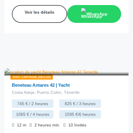
Voir les détails
WhatsApp
€
250.00
depuis
/heure
AVEC CAPITAINE (INCLUS)
Beneteau Antares 42 | Yacht
Costa Adeje, Puerto Colón, Ténérife
745 € / 2 heures
825 € / 3 heures
1065 € / 4 heures
1595 €/6 heures
12
m
2 heures
min.
10
Invités