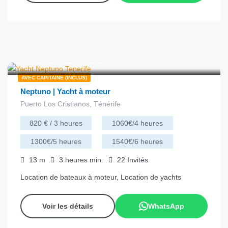
€
274.00
depuis
/heure
AVEC CAPITAINE (INCLUS)
Neptuno | Yacht à moteur
Puerto Los Cristianos, Ténérife
820 € / 3 heures
1060€/4 heures
1300€/5 heures
1540€/6 heures
13
m
3 heures
min.
22
Invités
Location de bateaux à moteur, Location de yachts
Voir les détails
WhatsApp