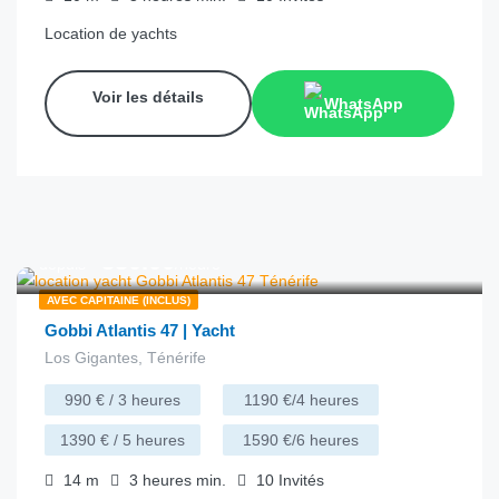
Location de yachts
Voir les détails
WhatsApp
€
330.00
depuis
/heure
AVEC CAPITAINE (INCLUS)
Gobbi Atlantis 47 | Yacht
Los Gigantes, Ténérife
990 € / 3 heures
1190 €/4 heures
1390 € / 5 heures
1590 €/6 heures
14
m
3 heures
min.
10
Invités