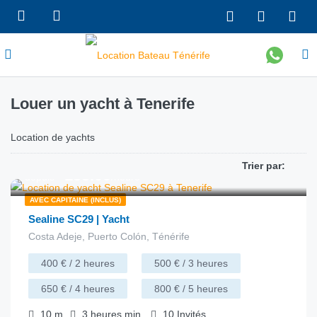
Louer un yacht à Tenerife
Location de yachts
Trier par:
€
158.00
depuis
/heure
AVEC CAPITAINE (INCLUS)
Sealine SC29 | Yacht
Costa Adeje, Puerto Colón, Ténérife
400 € / 2 heures
500 € / 3 heures
650 € / 4 heures
800 € / 5 heures
10
m
3 heures
min.
10
Invités