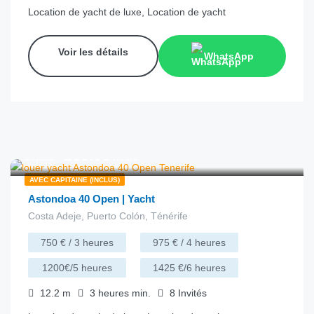
Location de yacht de luxe, Location de yacht
Voir les détails
WhatsApp
€
250.00
depuis
/heure
AVEC CAPITAINE (INCLUS)
Astondoa 40 Open | Yacht
Costa Adeje, Puerto Colón, Ténérife
750 € / 3 heures
975 € / 4 heures
1200€/5 heures
1425 €/6 heures
12.2
m
3 heures
min.
8
Invités