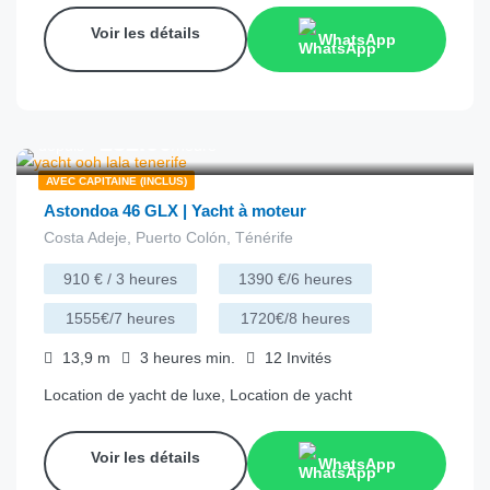
Voir les détails
WhatsApp
€
232.00
depuis
/heure
AVEC CAPITAINE (INCLUS)
Astondoa 46 GLX | Yacht à moteur
Costa Adeje, Puerto Colón, Ténérife
910 € / 3 heures
1390 €/6 heures
1555€/7 heures
1720€/8 heures
13,9
m
3 heures
min.
12
Invités
Location de yacht de luxe, Location de yacht
Voir les détails
WhatsApp