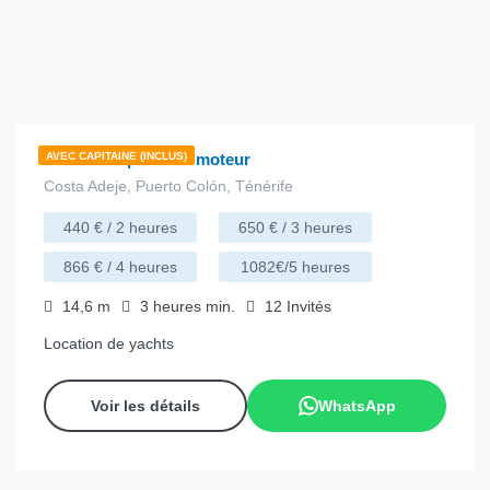
€
216.00
depuis
/heure
Fairline 42 | Yacht à moteur
AVEC CAPITAINE (INCLUS)
Costa Adeje, Puerto Colón, Ténérife
440 € / 2 heures
650 € / 3 heures
866 € / 4 heures
1082€/5 heures
14,6
m
3 heures
min.
12
Invités
Location de yachts
Voir les détails
WhatsApp