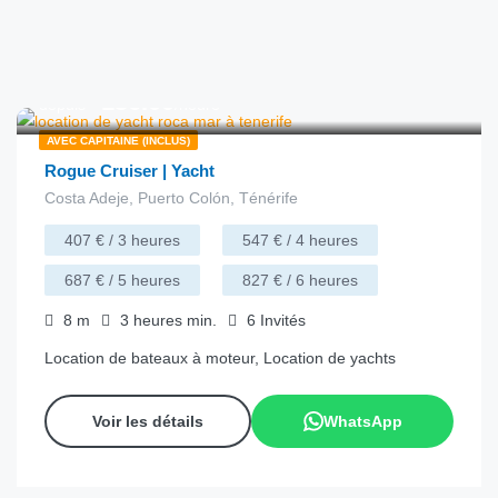
€
136.00
depuis
/heure
AVEC CAPITAINE (INCLUS)
Rogue Cruiser | Yacht
Costa Adeje, Puerto Colón, Ténérife
407 € / 3 heures
547 € / 4 heures
687 € / 5 heures
827 € / 6 heures
8
m
3 heures
min.
6
Invités
Location de bateaux à moteur, Location de yachts
Voir les détails
WhatsApp