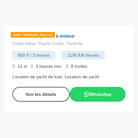
€
198.00
depuis
/heure
Portofino 35 | Yacht à moteur
AVEC CAPITAINE (INCLUS)
Costa Adeje, Puerto Colón, Ténérife
650 € / 3 heures
1190 €/6 heures
12
m
3 heures
min.
8
Invités
Location de yacht de luxe, Location de yacht
Voir les détails
WhatsApp