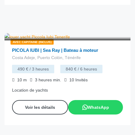
€
140.00
depuis
/heure
AVEC CAPITAINE (INCLUS)
PICOLA IUBI | Sea Ray | Bateau à moteur
Costa Adeje, Puerto Colón, Ténérife
490 € / 3 heures
840 € / 6 heures
10
m
3 heures
min.
10
Invités
Location de yachts
Voir les détails
WhatsApp