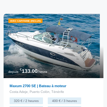
AVEC CAPITAINE (INCLUS)
€
133.00
depuis
/heure
Maxum 2700 SE | Bateau à moteur
Costa Adeje, Puerto Colón, Ténérife
320 € / 2 heures
400 € / 3 heures