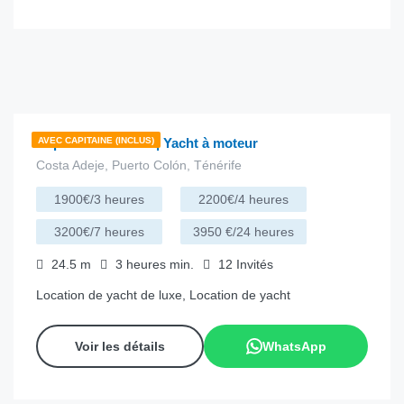
€
457.00
depuis
/heure
Super Phantom 80 | Yacht à moteur
AVEC CAPITAINE (INCLUS)
Costa Adeje, Puerto Colón, Ténérife
1900€/3 heures
2200€/4 heures
3200€/7 heures
3950 €/24 heures
24.5
m
3 heures
min.
12
Invités
Location de yacht de luxe, Location de yacht
Voir les détails
WhatsApp