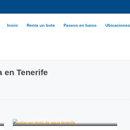
Inicio
Renta un bote
Paseos en barco
Ubicaciones
 en Tenerife
120.00
€
desde
/hora