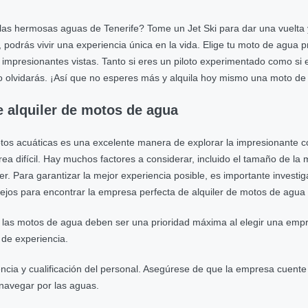
 hermosas aguas de Tenerife? Tome un Jet Ski para dar una vuelta y di
podrás vivir una experiencia única en la vida. Elige tu moto de agua p
as impresionantes vistas. Tanto si eres un piloto experimentado como s
 olvidarás. ¡Así que no esperes más y alquila hoy mismo una moto de 
e alquiler de motos de agua
motos acuáticas es una excelente manera de explorar la impresionante co
 difícil. Hay muchos factores a considerar, incluido el tamaño de la m
ler. Para garantizar la mejor experiencia posible, es importante inves
ejos para encontrar la empresa perfecta de alquiler de motos de agua 
de las motos de agua deben ser una prioridad máxima al elegir una emp
de experiencia.
ncia y cualificación del personal. Asegúrese de que la empresa cuent
 navegar por las aguas.