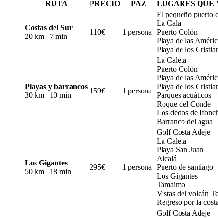
RUTA
PRECIO
PAZ
LUGARES QUE 
El pequeño puerto
La Cala
Costas del Sur
110€
1 persona
Puerto Colón
20 km | 7 min
Playa de las Améric
Playa de los Cristia
La Caleta
Puerto Colón
Playa de las Améric
Playas y barrancos
Playa de los Cristia
159€
1 persona
30 km | 10 min
Parques acuáticos
Roque del Conde
Los dedos de Ifonc
Barranco del agua
Golf Costa Adeje
La Caleta
Playa San Juan
Alcalá
Los Gigantes
295€
1 persona
Puerto de santiago
50 km | 18 min
Los Gigantes
Tamaimo
Vistas del volcán T
Regreso por la cost
Golf Costa Adeje