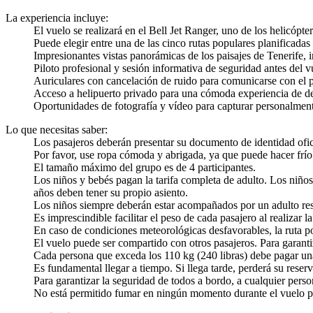
La experiencia incluye:
El vuelo se realizará en el Bell Jet Ranger, uno de los helicópt
Puede elegir entre una de las cinco rutas populares planificadas
Impresionantes vistas panorámicas de los paisajes de Tenerife, 
Piloto profesional y sesión informativa de seguridad antes del v
Auriculares con cancelación de ruido para comunicarse con el p
Acceso a helipuerto privado para una cómoda experiencia de de
Oportunidades de fotografía y vídeo para capturar personalmen
Lo que necesitas saber:
Los pasajeros deberán presentar su documento de identidad ofic
Por favor, use ropa cómoda y abrigada, ya que puede hacer frío
El tamaño máximo del grupo es de 4 participantes.
Los niños y bebés pagan la tarifa completa de adulto. Los niño
años deben tener su propio asiento.
Los niños siempre deberán estar acompañados por un adulto resp
Es imprescindible facilitar el peso de cada pasajero al realizar la
En caso de condiciones meteorológicas desfavorables, la ruta po
El vuelo puede ser compartido con otros pasajeros. Para garantiz
Cada persona que exceda los 110 kg (240 libras) debe pagar una 
Es fundamental llegar a tiempo. Si llega tarde, perderá su reser
Para garantizar la seguridad de todos a bordo, a cualquier perso
No está permitido fumar en ningún momento durante el vuelo pa