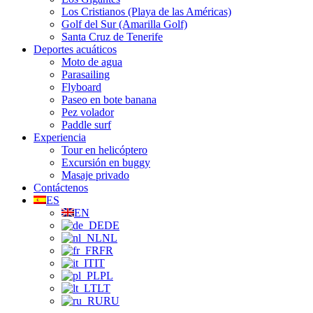
Los Cristianos (Playa de las Américas)
Golf del Sur (Amarilla Golf)
Santa Cruz de Tenerife
Deportes acuáticos
Moto de agua
Parasailing
Flyboard
Paseo en bote banana
Pez volador
Paddle surf
Experiencia
Tour en helicóptero
Excursión en buggy
Masaje privado
Contáctenos
ES
EN
DE
NL
FR
IT
PL
LT
RU