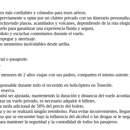
eros más confiables y cómodos para tours aéreos.
 previamente u optar por un chárter privado con un itinerario personaliz
incluyendo playas, acantilados y volcanes, dependiendo de la ruta elegi
uelo para garantizar una experiencia fluida y segura.
iloto y escuchar comentarios durante el vuelo.
spegue y aterrizaje.
te momentos inolvidables desde arriba.
ial o pasaporte.
.
s menores de 2 años viajan con sus padres, comparten el mismo asiento 
onsable durante todo el recorrido en helicóptero en Tenerife.
 reserva.
drá ser ajustada, manteniendo la duración y distancia del vuelo acorda
ar un vuelo privado, es necesario adquirir 4 billetes.
tarifa adicional de 50% del precio del boleto.
va y no se realizará ningún reembolso. Para evitar inconvenientes, llegu
na que se encuentre bajo la influencia del alcohol o las drogas se le ne
ra mantener la seguridad y la comodidad de todos los pasajeros.