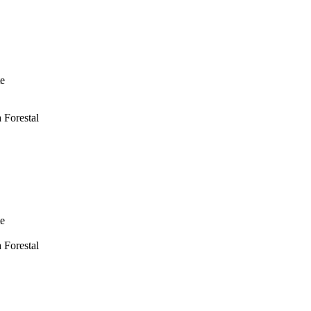
te
 Forestal
te
 Forestal