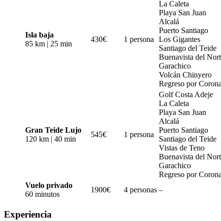
La Caleta
Playa San Juan
Alcalá
Puerto Santiago
Isla baja
430€
1 persona
Los Gigantes
85 km | 25 min
Santiago del Teide
Buenavista del Nor
Garachico
Volcán Chinyero
Regreso por Corona
Golf Costa Adeje
La Caleta
Playa San Juan
Alcalá
Gran Teide Lujo
Puerto Santiago
545€
1 persona
120 km | 40 min
Santiago del Teide
Vistas de Teno
Buenavista del Nor
Garachico
Regreso por Corona
Vuelo privado
1900€
4 personas
–
60 minutos
Experiencia