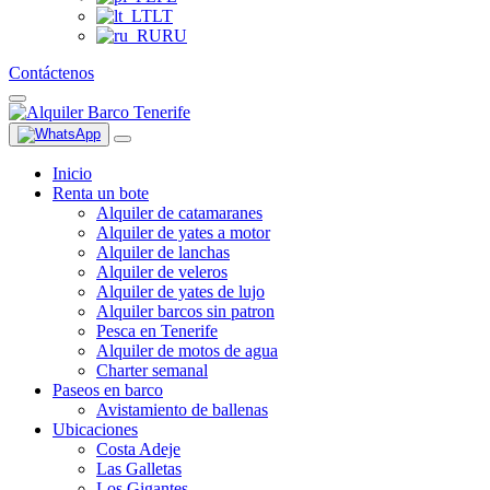
LT
RU
Contáctenos
Inicio
Renta un bote
Alquiler de catamaranes
Alquiler de yates a motor
Alquiler de lanchas
Alquiler de veleros
Alquiler de yates de lujo
Alquiler barcos sin patron
Pesca en Tenerife
Alquiler de motos de agua
Charter semanal
Paseos en barco
Avistamiento de ballenas
Ubicaciones
Costa Adeje
Las Galletas
Los Gigantes