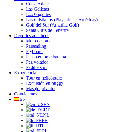
Costa Adeje
Las Galletas
Los Gigantes
Los Cristianos (Playa de las Américas)
Golf del Sur (Amarilla Golf)
Santa Cruz de Tenerife
Deportes acuáticos
Moto de agua
Parasailing
Flyboard
Paseo en bote banana
Pez volador
Paddle surf
Experiencia
Tour en helicóptero
Excursión en buggy
Masaje privado
Contáctenos
ES
EN
DE
NL
FR
IT
PL