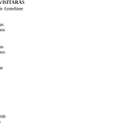
VISITARÁS
 de Armeñime
as
nos
as
nos
he
eide
a