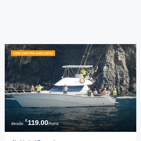
CON CAPITÁN (INCLUIDO)
€
119.00
desde
/hora