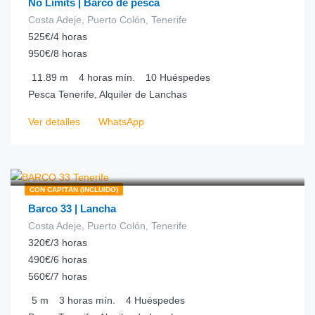
No Limits | Barco de pesca
Costa Adeje, Puerto Colón, Tenerife
525€/4 horas
950€/8 horas
11.89
m
4 horas
mín.
10
Huéspedes
Pesca Tenerife, Alquiler de Lanchas
Ver detalles
WhatsApp
€
105.00
desde
/hora
CON CAPITÁN (INCLUIDO)
Barco 33 | Lancha
Costa Adeje, Puerto Colón, Tenerife
320€/3 horas
490€/6 horas
560€/7 horas
5
m
3 horas
mín.
4
Huéspedes