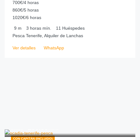
700€/4 horas
860€/5 horas
1020€/6 horas
9
m
3 horas
mín.
11
Huéspedes
Pesca Tenerife, Alquiler de Lanchas
Ver detalles
WhatsApp
€
156.00
desde
/hora
CON CAPITÁN (INCLUIDO)