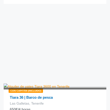
€
159.00
desde
/hora
CON CAPITÁN (INCLUIDO)
Tiara 36 | Barco de pesca
Las Galletas, Tenerife
650€/4 horas