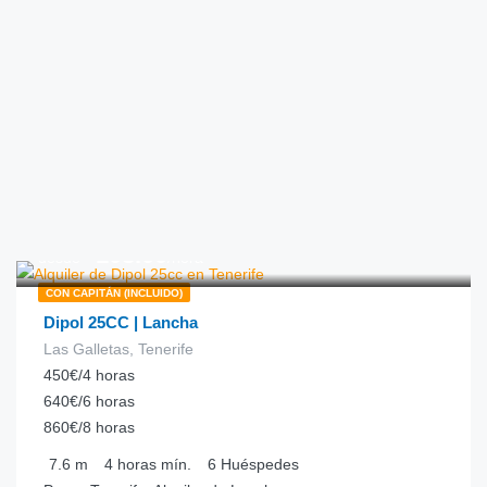
€
108.00
desde
/hora
CON CAPITÁN (INCLUIDO)
Dipol 25CC | Lancha
Las Galletas, Tenerife
450€/4 horas
640€/6 horas
860€/8 horas
7.6
m
4 horas
mín.
6
Huéspedes