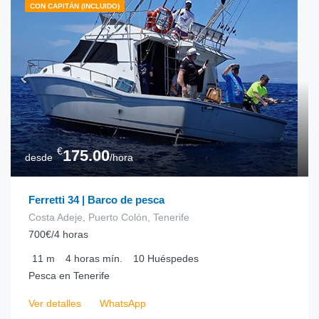
CON CAPITÁN (INCLUIDO)
€
175.00
desde
/hora
Ferretti 34 | Barco de pesca
Costa Adeje, Puerto Colón, Tenerife
700€/4 horas
11
m
4 horas
mín.
10
Huéspedes
Pesca en Tenerife
Ver detalles
WhatsApp