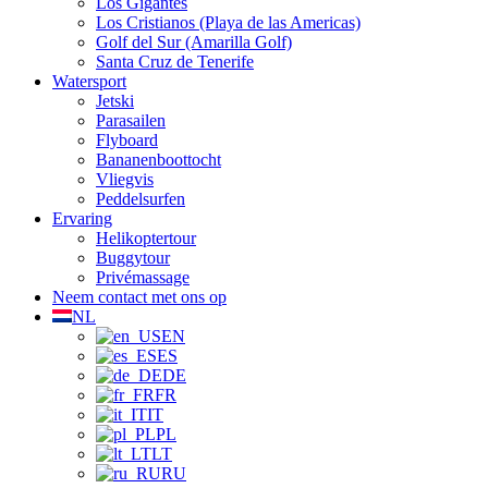
Los Gigantes
Los Cristianos (Playa de las Americas)
Golf del Sur (Amarilla Golf)
Santa Cruz de Tenerife
Watersport
Jetski
Parasailen
Flyboard
Bananenboottocht
Vliegvis
Peddelsurfen
Ervaring
Helikoptertour
Buggytour
Privémassage
Neem contact met ons op
NL
EN
ES
DE
FR
IT
PL
LT
RU