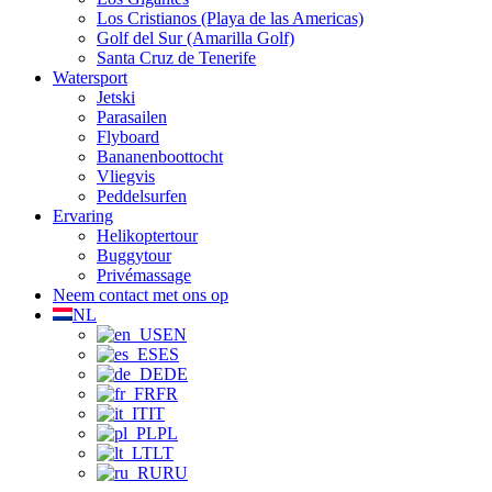
Los Cristianos (Playa de las Americas)
Golf del Sur (Amarilla Golf)
Santa Cruz de Tenerife
Watersport
Jetski
Parasailen
Flyboard
Bananenboottocht
Vliegvis
Peddelsurfen
Ervaring
Helikoptertour
Buggytour
Privémassage
Neem contact met ons op
NL
EN
ES
DE
FR
IT
PL
LT
RU