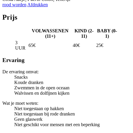
rood worden
Afdrukken
Prijs
VOLWASSENEN
KIND (2-
BABY (0-
(11+)
11)
1)
3
65€
40€
25€
UUR
Ervaring
De ervaring omvat:
Snacks
Koude dranken
Zwemmen in de open oceaan
Walvissen en dolfijnen kijken
Wat je moet weten:
Niet toegestaan op hakken
Niet toegestaan bij rode dranken
Geen glaswerk
Niet geschikt voor mensen met een beperking