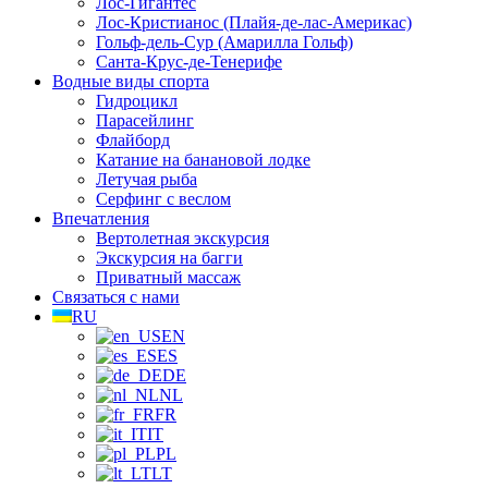
Лос-Гигантес
Лос-Кристианос (Плайя-де-лас-Америкас)
Гольф-дель-Сур (Амарилла Гольф)
Санта-Крус-де-Тенерифе
Водные виды спорта
Гидроцикл
Парасейлинг
Флайборд
Катание на банановой лодке
Летучая рыба
Серфинг с веслом
Впечатления
Вертолетная экскурсия
Экскурсия на багги
Приватный массаж
Связаться с нами
RU
EN
ES
DE
NL
FR
IT
PL
LT