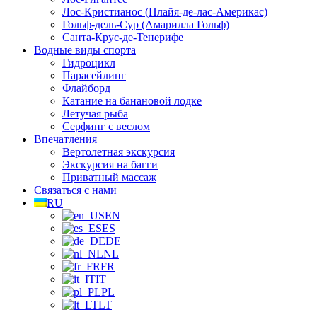
Лос-Кристианос (Плайя-де-лас-Америкас)
Гольф-дель-Сур (Амарилла Гольф)
Санта-Крус-де-Тенерифе
Водные виды спорта
Гидроцикл
Парасейлинг
Флайборд
Катание на банановой лодке
Летучая рыба
Серфинг с веслом
Впечатления
Вертолетная экскурсия
Экскурсия на багги
Приватный массаж
Связаться с нами
RU
EN
ES
DE
NL
FR
IT
PL
LT