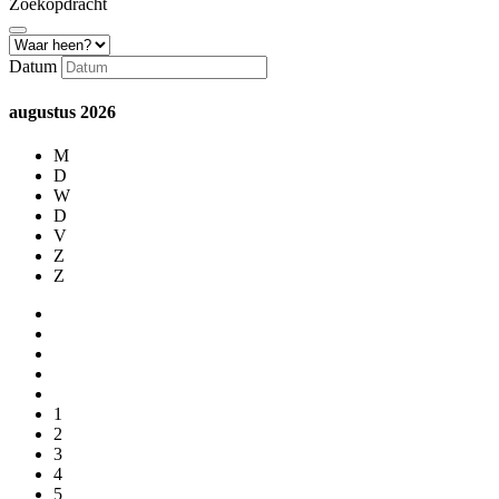
Zoekopdracht
Datum
augustus
2026
M
D
W
D
V
Z
Z
1
2
3
4
5