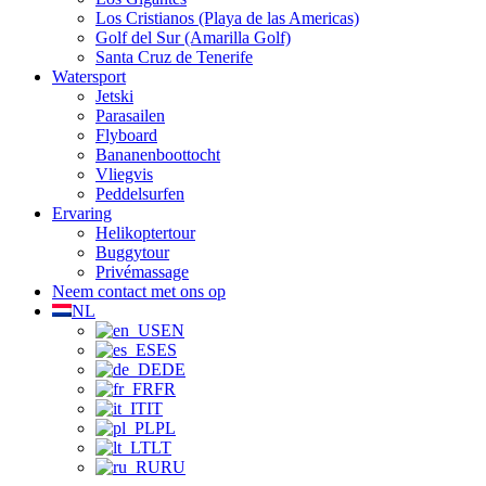
Los Cristianos (Playa de las Americas)
Golf del Sur (Amarilla Golf)
Santa Cruz de Tenerife
Watersport
Jetski
Parasailen
Flyboard
Bananenboottocht
Vliegvis
Peddelsurfen
Ervaring
Helikoptertour
Buggytour
Privémassage
Neem contact met ons op
NL
EN
ES
DE
FR
IT
PL
LT
RU