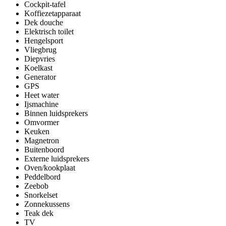
Cockpit-tafel
Koffiezetapparaat
Dek douche
Elektrisch toilet
Hengelsport
Vliegbrug
Diepvries
Koelkast
Generator
GPS
Heet water
Ijsmachine
Binnen luidsprekers
Omvormer
Keuken
Magnetron
Buitenboord
Externe luidsprekers
Oven/kookplaat
Peddelbord
Zeebob
Snorkelset
Zonnekussens
Teak dek
TV