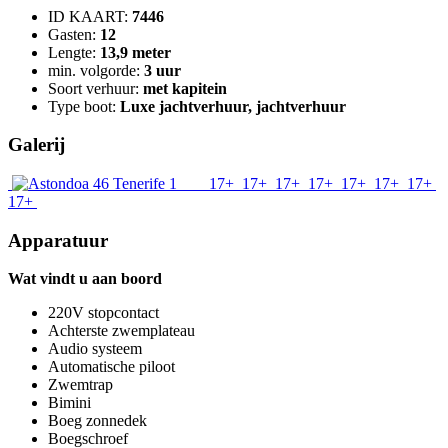
ID KAART:
7446
Gasten:
12
Lengte:
13,9 meter
min. volgorde:
3 uur
Soort verhuur:
met kapitein
Type boot:
Luxe jachtverhuur, jachtverhuur
Galerij
17+
17+
17+
17+
17+
17+
17+
17+
Apparatuur
Wat vindt u aan boord
220V stopcontact
Achterste zwemplateau
Audio systeem
Automatische piloot
Zwemtrap
Bimini
Boeg zonnedek
Boegschroef