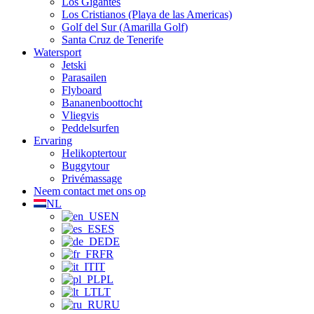
Los Gigantes
Los Cristianos (Playa de las Americas)
Golf del Sur (Amarilla Golf)
Santa Cruz de Tenerife
Watersport
Jetski
Parasailen
Flyboard
Bananenboottocht
Vliegvis
Peddelsurfen
Ervaring
Helikoptertour
Buggytour
Privémassage
Neem contact met ons op
NL
EN
ES
DE
FR
IT
PL
LT
RU