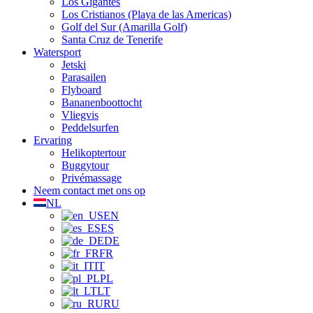
Los Gigantes
Los Cristianos (Playa de las Americas)
Golf del Sur (Amarilla Golf)
Santa Cruz de Tenerife
Watersport
Jetski
Parasailen
Flyboard
Bananenboottocht
Vliegvis
Peddelsurfen
Ervaring
Helikoptertour
Buggytour
Privémassage
Neem contact met ons op
NL
EN
ES
DE
FR
IT
PL
LT
RU