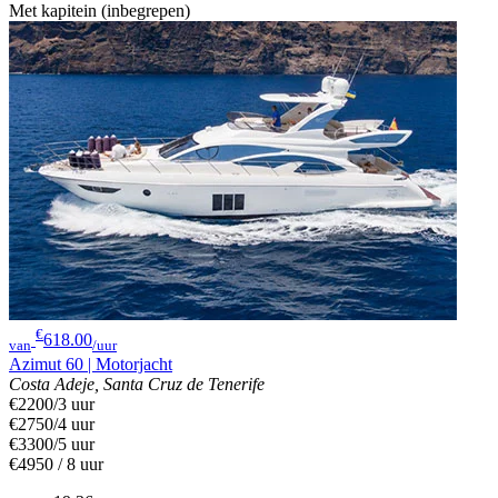
Met kapitein (inbegrepen)
€
618.00
van
/uur
Azimut 60 | Motorjacht
Costa Adeje, Santa Cruz de Tenerife
€2200/3 uur
€2750/4 uur
€3300/5 uur
€4950 / 8 uur