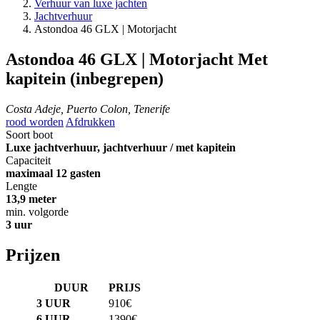
Verhuur van luxe jachten
Jachtverhuur
Astondoa 46 GLX | Motorjacht
Astondoa 46 GLX | Motorjacht
Met
kapitein (inbegrepen)
Costa Adeje, Puerto Colon, Tenerife
rood worden
Afdrukken
Soort boot
Luxe jachtverhuur, jachtverhuur / met kapitein
Capaciteit
maximaal 12 gasten
Lengte
13,9 meter
min. volgorde
3 uur
Prijzen
DUUR
PRIJS
3 UUR
910€
6 UUR
1390€