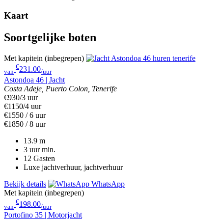
Kaart
Soortgelijke boten
Met kapitein (inbegrepen)
€
231.00
van
/uur
Astondoa 46 | Jacht
Costa Adeje, Puerto Colon, Tenerife
€930/3 uur
€1150/4 uur
€1550 / 6 uur
€1850 / 8 uur
13.9
m
3 uur
min.
12
Gasten
Luxe jachtverhuur, jachtverhuur
Bekijk details
WhatsApp
Met kapitein (inbegrepen)
€
198.00
van
/uur
Portofino 35 | Motorjacht