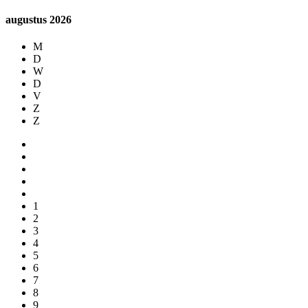
augustus
2026
M
D
W
D
V
Z
Z
1
2
3
4
5
6
7
8
9