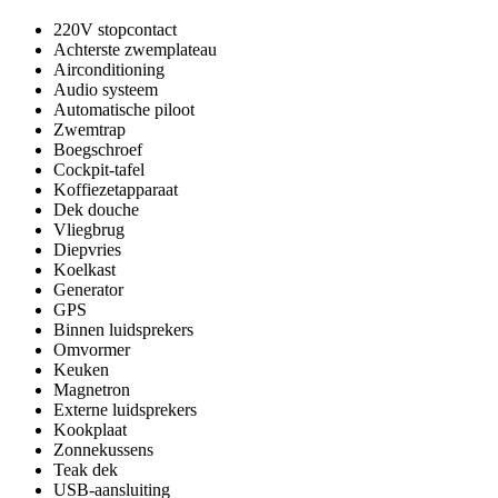
220V stopcontact
Achterste zwemplateau
Airconditioning
Audio systeem
Automatische piloot
Zwemtrap
Boegschroef
Cockpit-tafel
Koffiezetapparaat
Dek douche
Vliegbrug
Diepvries
Koelkast
Generator
GPS
Binnen luidsprekers
Omvormer
Keuken
Magnetron
Externe luidsprekers
Kookplaat
Zonnekussens
Teak dek
USB-aansluiting