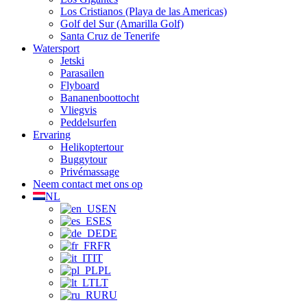
Los Cristianos (Playa de las Americas)
Golf del Sur (Amarilla Golf)
Santa Cruz de Tenerife
Watersport
Jetski
Parasailen
Flyboard
Bananenboottocht
Vliegvis
Peddelsurfen
Ervaring
Helikoptertour
Buggytour
Privémassage
Neem contact met ons op
NL
EN
ES
DE
FR
IT
PL
LT
RU