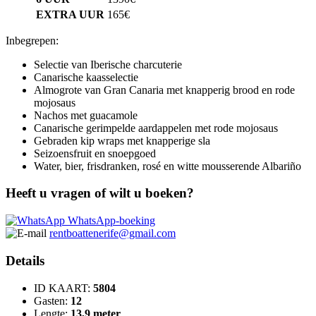
EXTRA UUR
165€
Inbegrepen:
Selectie van Iberische charcuterie
Canarische kaasselectie
Almogrote van Gran Canaria met knapperig brood en rode
mojosaus
Nachos met guacamole
Canarische gerimpelde aardappelen met rode mojosaus
Gebraden kip wraps met knapperige sla
Seizoensfruit en snoepgoed
Water, bier, frisdranken, rosé en witte mousserende Albariño
Heeft u vragen of wilt u boeken?
WhatsApp-boeking
rentboattenerife@gmail.com
Details
ID KAART:
5804
Gasten:
12
Lengte:
13,9 meter