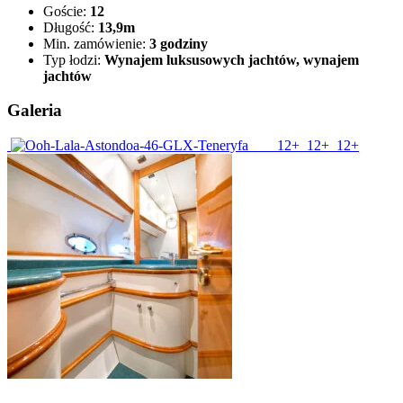
Goście:
12
Długość:
13,9m
Min. zamówienie:
3 godziny
Typ łodzi:
Wynajem luksusowych jachtów, wynajem
jachtów
Galeria
12+
12+
12+