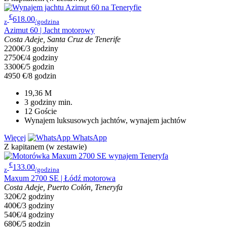
€
618.00
z
/godzina
Azimut 60 | Jacht motorowy
Costa Adeje, Santa Cruz de Tenerife
2200€/3 godziny
2750€/4 godziny
3300€/5 godzin
4950 €/8 godzin
19,36
M
3 godziny
min.
12
Goście
Wynajem luksusowych jachtów, wynajem jachtów
Więcej
WhatsApp
Z kapitanem (w zestawie)
€
133.00
z
/godzina
Maxum 2700 SE | Łódź motorowa
Costa Adeje, Puerto Colón, Teneryfa
320€/2 godziny
400€/3 godziny
540€/4 godziny
680€/5 godzin