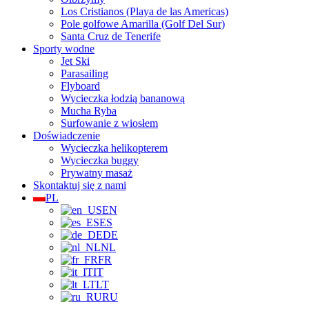
Los Cristianos (Playa de las Americas)
Pole golfowe Amarilla (Golf Del Sur)
Santa Cruz de Tenerife
Sporty wodne
Jet Ski
Parasailing
Flyboard
Wycieczka łodzią bananową
Mucha Ryba
Surfowanie z wiosłem
Doświadczenie
Wycieczka helikopterem
Wycieczka buggy
Prywatny masaż
Skontaktuj się z nami
PL
EN
ES
DE
NL
FR
IT
LT
RU