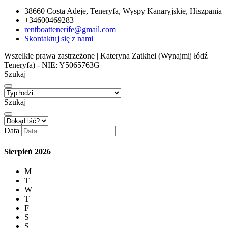
38660 Costa Adeje, Teneryfa, Wyspy Kanaryjskie, Hiszpania
+34600469283
rentboattenerife@gmail.com
Skontaktuj się z nami
Wszelkie prawa zastrzeżone | Kateryna Zatkhei (Wynajmij łódź
Teneryfa) - NIE: Y5065763G
Szukaj
Szukaj
Data
Sierpień
2026
M
T
W
T
F
S
S