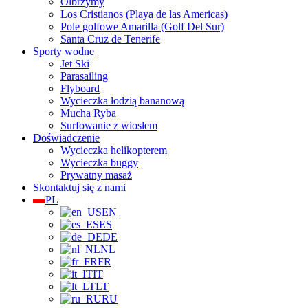
Olbrzymy
Los Cristianos (Playa de las Americas)
Pole golfowe Amarilla (Golf Del Sur)
Santa Cruz de Tenerife
Sporty wodne
Jet Ski
Parasailing
Flyboard
Wycieczka łodzią bananową
Mucha Ryba
Surfowanie z wiosłem
Doświadczenie
Wycieczka helikopterem
Wycieczka buggy
Prywatny masaż
Skontaktuj się z nami
PL
EN
ES
DE
NL
FR
IT
LT
RU