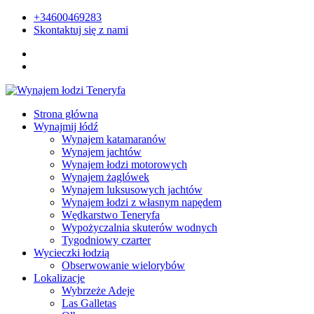
+34600469283
Skontaktuj się z nami
Strona główna
Wynajmij łódź
Wynajem katamaranów
Wynajem jachtów
Wynajem łodzi motorowych
Wynajem żaglówek
Wynajem luksusowych jachtów
Wynajem łodzi z własnym napędem
Wędkarstwo Teneryfa
Wypożyczalnia skuterów wodnych
Tygodniowy czarter
Wycieczki łodzią
Obserwowanie wielorybów
Lokalizacje
Wybrzeże Adeje
Las Galletas