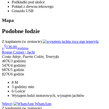
Podkładki pod słońce
Pokład z drewna tekowego
Gniazdo USB
Mapa
Podobne łodzie
Z kapitanem (w zestawie)
€
136.00
z
/godzina
Rogue Cruiser | Jacht
Costa Adeje, Puerto Colón, Teneryfa
407€/3 godziny
547€/4 godziny
687€/5 godzin
827€/6 godzin
8
M
3 godziny
min.
6
Goście
Wynajem łodzi motorowych, wynajem jachtów
Więcej
WhatsApp
Z kapitanem (w zestawie)