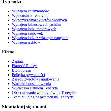
Typ łodzi
Wynajem katamaranów
Wędkarstwo Teneryfa
Wypożyczalnia skuterów wodnych
Wynajem luksusowych jachtów
Wynajem łodzi motorowych
Wynajem żaglówek
Wynajem łodzi z własnym napędem
Wynajem jachtów
Firma
Zapłata
Płatność Redsys
Blog i prasa
Polityka prywatności
Zasady zwrotów i anulowania
Warunki i postanowienia
Wycieczka statkiem Teneryfa
Obserwowanie wielorybów na Teneryfie
Team building na jachtach na Teneryfie
Skontaktuj się z nami