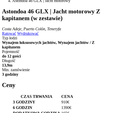
Astondoa 46 GLX | Jacht motorowy
Astondoa 46 GLX | Jacht motorowy
Z
kapitanem (w zestawie)
Costa Adeje, Puerto Colón, Teneryfa
Ratować
Wydrukować
Typ łodzi
Wynajem luksusowych jachtów, Wynajem jachtów / Z
kapitanem
Pojemność
do 12 gości
Długość
13,9m
Min. zamówienie
3 godziny
Ceny
CZAS TRWANIA
CENA
3 GODZINY
910€
6 GODZIN
1390€