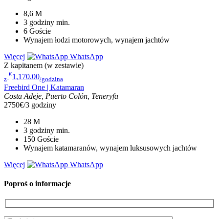
8,6
M
3 godziny
min.
6
Goście
Wynajem łodzi motorowych, wynajem jachtów
Więcej
WhatsApp
Z kapitanem (w zestawie)
€
1,170.00
z
/godzina
Freebird One | Katamaran
Costa Adeje, Puerto Colón, Teneryfa
2750€/3 godziny
28
M
3 godziny
min.
150
Goście
Wynajem katamaranów, wynajem luksusowych jachtów
Więcej
WhatsApp
Poproś o informacje