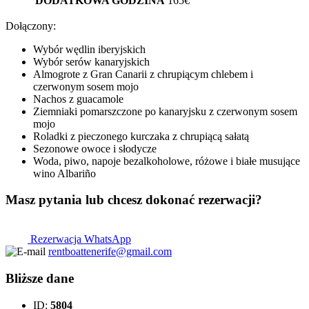
DODATKOWA GODZINA
165€
Dołączony:
Wybór wędlin iberyjskich
Wybór serów kanaryjskich
Almogrote z Gran Canarii z chrupiącym chlebem i
czerwonym sosem mojo
Nachos z guacamole
Ziemniaki pomarszczone po kanaryjsku z czerwonym sosem
mojo
Roladki z pieczonego kurczaka z chrupiącą sałatą
Sezonowe owoce i słodycze
Woda, piwo, napoje bezalkoholowe, różowe i białe musujące
wino Albariño
Masz pytania lub chcesz dokonać rezerwacji?
Rezerwacja WhatsApp
rentboattenerife@gmail.com
Bliższe dane
ID:
5804