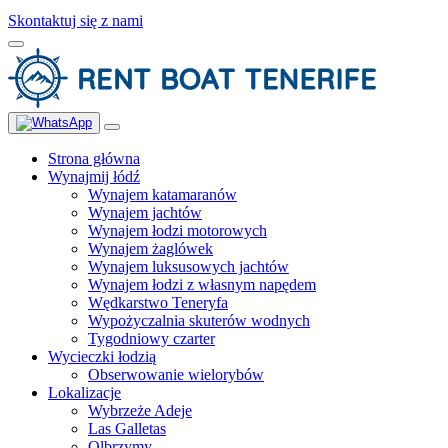
Skontaktuj się z nami
Strona główna
Wynajmij łódź
Wynajem katamaranów
Wynajem jachtów
Wynajem łodzi motorowych
Wynajem żaglówek
Wynajem luksusowych jachtów
Wynajem łodzi z własnym napędem
Wędkarstwo Teneryfa
Wypożyczalnia skuterów wodnych
Tygodniowy czarter
Wycieczki łodzią
Obserwowanie wielorybów
Lokalizacje
Wybrzeże Adeje
Las Galletas
Olbrzymy