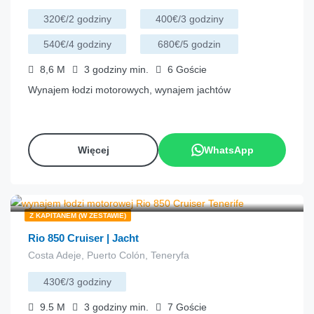
320€/2 godziny
400€/3 godziny
540€/4 godziny
680€/5 godzin
8,6
M
3 godziny
min.
6
Goście
Wynajem łodzi motorowych, wynajem jachtów
Więcej
WhatsApp
€
143.00
z
/godzina
Z KAPITANEM (W ZESTAWIE)
Rio 850 Cruiser | Jacht
Costa Adeje, Puerto Colón, Teneryfa
430€/3 godziny
9.5
M
3 godziny
min.
7
Goście