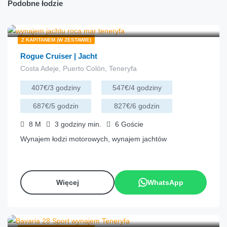
Podobne łodzie
€
136.00
z
/godzina
Z KAPITANEM (W ZESTAWIE)
Rogue Cruiser | Jacht
Costa Adeje, Puerto Colón, Teneryfa
407€/3 godziny
547€/4 godziny
687€/5 godzin
827€/6 godzin
8
M
3 godziny
min.
6
Goście
Wynajem łodzi motorowych, wynajem jachtów
Więcej
WhatsApp
€
130.00
z
/godzina