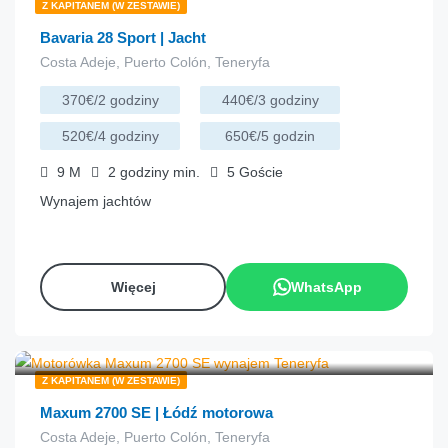
Z KAPITANEM (W ZESTAWIE)
Bavaria 28 Sport | Jacht
Costa Adeje, Puerto Colón, Teneryfa
370€/2 godziny
440€/3 godziny
520€/4 godziny
650€/5 godzin
9
M
2 godziny
min.
5
Goście
Wynajem jachtów
Więcej
WhatsApp
€
133.00
z
/godzina
Z KAPITANEM (W ZESTAWIE)
Maxum 2700 SE | Łódź motorowa
Costa Adeje, Puerto Colón, Teneryfa