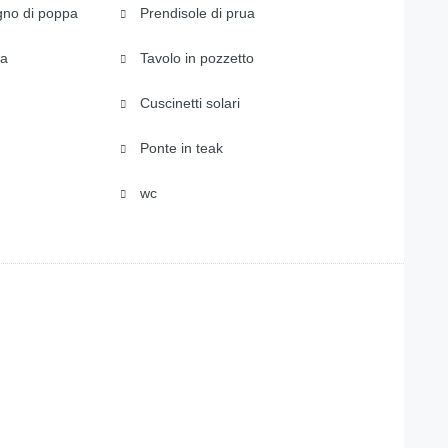
gno di poppa
Prendisole di prua
pa
Tavolo in pozzetto
Cuscinetti solari
Ponte in teak
wc