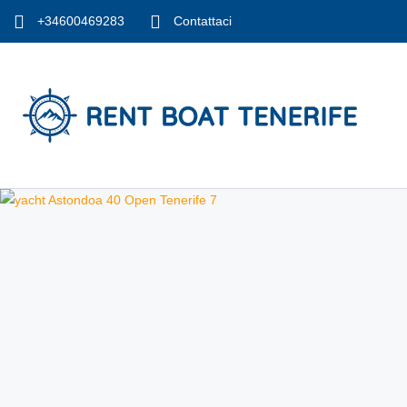
+34600469283
Contattaci