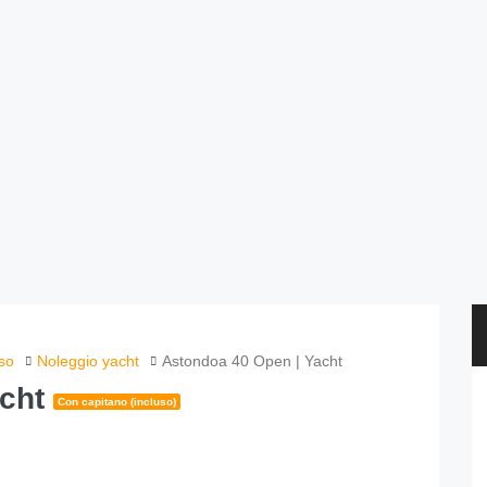
sso
Noleggio yacht
Astondoa 40 Open | Yacht
acht
Con capitano (incluso)