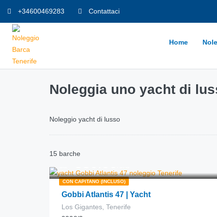
+34600469283
Contattaci
Home
Nole
Noleggia uno yacht di lus
Noleggio yacht di lusso
15 barche
330.00
€
da
/ora
CON CAPITANO (INCLUSO)
Gobbi Atlantis 47 | Yacht
Los Gigantes, Tenerife