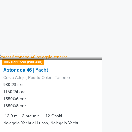
231.00
€
da
/ora
CON CAPITANO (INCLUSO)
Astondoa 46 | Yacht
Costa Adeje, Puerto Colon, Tenerife
930€/3 ore
1150€/4 ore
1550€/6 ore
1850€/8 ore
13.9
m
3 ore
min.
12
Ospiti
Noleggio Yacht di Lusso, Noleggio Yacht