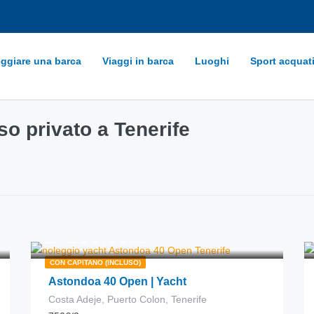
ggiare una barca
Viaggi in barca
Luoghi
Sport acquati
so privato a Tenerife
250.00
€
da
/ora
CON CAPITANO (INCLUSO)
Astondoa 40 Open | Yacht
Costa Adeje, Puerto Colon, Tenerife