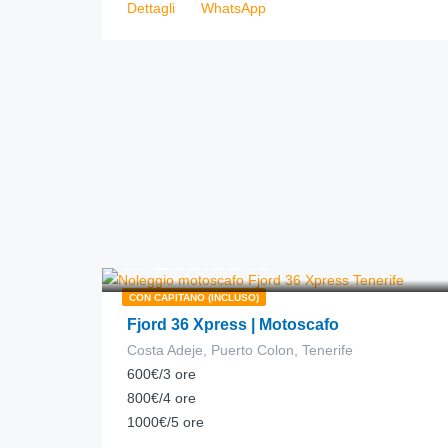
Dettagli
WhatsApp
200.00
€
da
/ora
CON CAPITANO (INCLUSO)
Fjord 36 Xpress | Motoscafo
Costa Adeje, Puerto Colon, Tenerife
600€/3 ore
800€/4 ore
1000€/5 ore