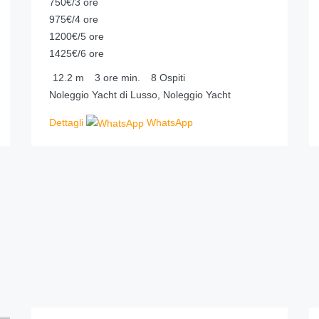
750€/3 ore
975€/4 ore
1200€/5 ore
1425€/6 ore
12.2
m
3 ore
min.
8
Ospiti
Noleggio Yacht di Lusso, Noleggio Yacht
Dettagli
WhatsApp
1,170.00
€
da
/ora