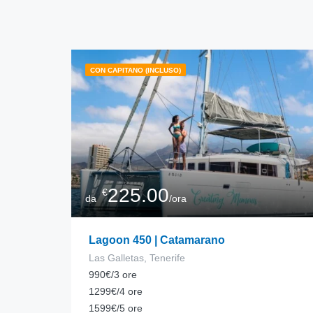
CON CAPITANO (INCLUSO)
225.00
€
da
/ora
Lagoon 450 | Catamarano
Las Galletas, Tenerife
990€/3 ore
1299€/4 ore
1599€/5 ore