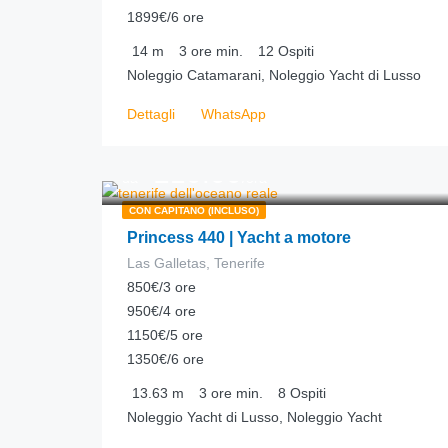
1899€/6 ore
14
m
3 ore
min.
12
Ospiti
Noleggio Catamarani, Noleggio Yacht di Lusso
Dettagli
WhatsApp
210.00
€
da
/ora
CON CAPITANO (INCLUSO)
Princess 440 | Yacht a motore
Las Galletas, Tenerife
850€/3 ore
950€/4 ore
1150€/5 ore
1350€/6 ore
13.63
m
3 ore
min.
8
Ospiti
Noleggio Yacht di Lusso, Noleggio Yacht