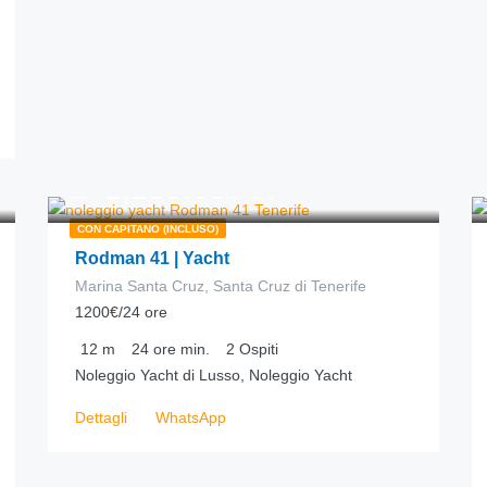
1,200.00
€
da
/24 ore
CON CAPITANO (INCLUSO)
Rodman 41 | Yacht
Marina Santa Cruz, Santa Cruz di Tenerife
1200€/24 ore
12
m
24 ore
min.
2
Ospiti
Noleggio Yacht di Lusso, Noleggio Yacht
Dettagli
WhatsApp