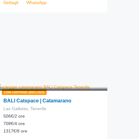
Dettagli
WhatsApp
165.00
€
da
/ora
CON CAPITANO (INCLUSO)
BALI Catspace | Catamarano
Las Galletas, Tenerife
506€/2 ore
708€/4 ore
1317€/8 ore