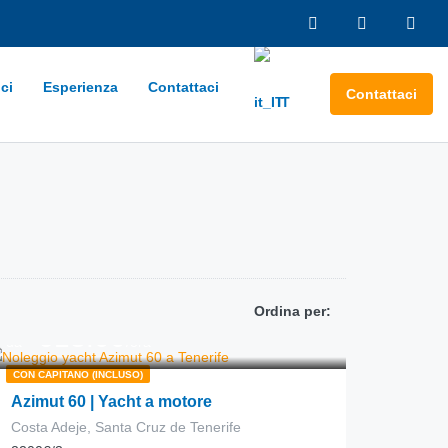
ci
Esperienza
Contattaci
Contattaci
IT
Ordina per:
618.00
€
da
/ora
CON CAPITANO (INCLUSO)
Azimut 60 | Yacht a motore
Costa Adeje, Santa Cruz de Tenerife