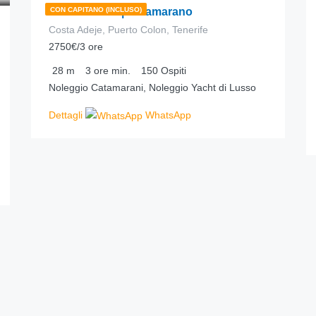
Freebird One | Catamarano
CON CAPITANO (INCLUSO)
Costa Adeje, Puerto Colon, Tenerife
2750€/3 ore
28
m
3 ore
min.
150
Ospiti
Noleggio Catamarani, Noleggio Yacht di Lusso
Dettagli
WhatsApp