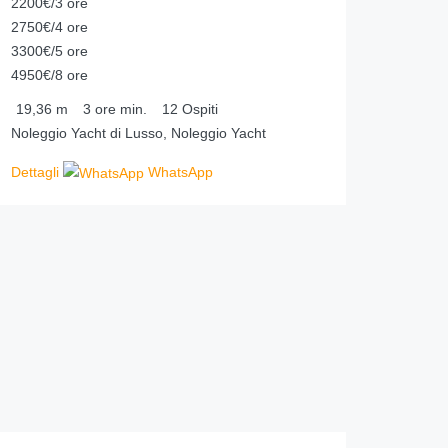
2200€/3 ore
2750€/4 ore
3300€/5 ore
4950€/8 ore
19,36
m
3 ore
min.
12
Ospiti
Noleggio Yacht di Lusso, Noleggio Yacht
Dettagli
WhatsApp
198.00
€
da
/ora