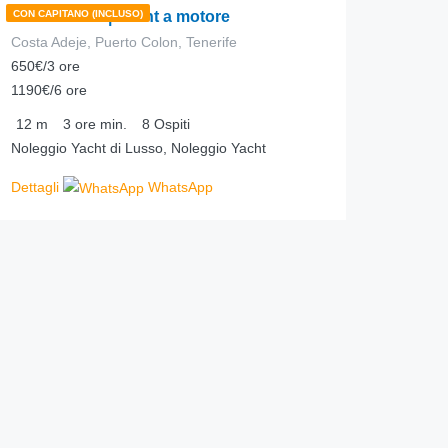
Portofino 35 | Yacht a motore
CON CAPITANO (INCLUSO)
Costa Adeje, Puerto Colon, Tenerife
650€/3 ore
1190€/6 ore
12
m
3 ore
min.
8
Ospiti
Noleggio Yacht di Lusso, Noleggio Yacht
Dettagli
WhatsApp