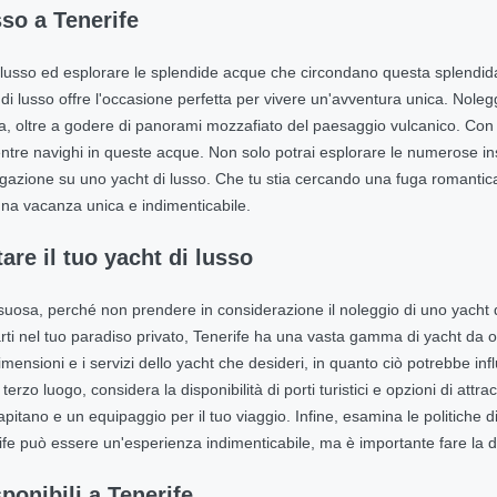
sso a Tenerife
 lusso ed esplorare le splendide acque che circondano questa splendida is
 di lusso offre l'occasione perfetta per vivere un'avventura unica. Noleg
na, oltre a godere di panorami mozzafiato del paesaggio vulcanico. Con 
ntre navighi in queste acque. Non solo potrai esplorare le numerose in
 navigazione su uno yacht di lusso. Che tu stia cercando una fuga romanti
 una vacanza unica e indimenticabile.
re il tuo yacht di lusso
uosa, perché non prendere in considerazione il noleggio di uno yacht di
rti nel tuo paradiso privato, Tenerife ha una vasta gamma di yacht da off
dimensioni e i servizi dello yacht che desideri, in quanto ciò potrebbe in
 terzo luogo, considera la disponibilità di porti turistici e opzioni di att
itano e un equipaggio per il tuo viaggio. Infine, esamina le politiche d
e può essere un'esperienza indimenticabile, ma è importante fare la d
sponibili a Tenerife