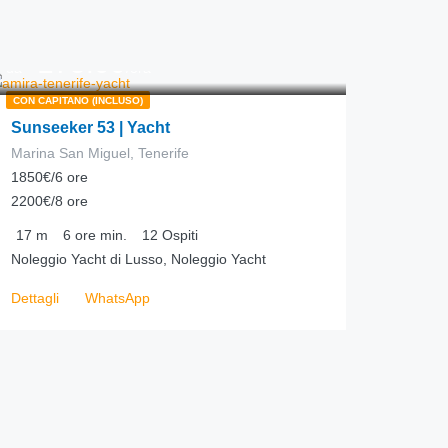
275.00
€
da
/ora
CON CAPITANO (INCLUSO)
Sunseeker 53 | Yacht
Marina San Miguel, Tenerife
1850€/6 ore
2200€/8 ore
17
m
6 ore
min.
12
Ospiti
Noleggio Yacht di Lusso, Noleggio Yacht
Dettagli
WhatsApp