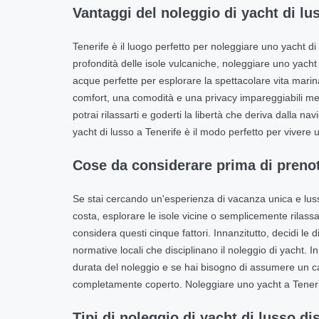
Vantaggi del noleggio di yacht di lu
Tenerife è il luogo perfetto per noleggiare uno yacht di
profondità delle isole vulcaniche, noleggiare uno yacht
acque perfette per esplorare la spettacolare vita mari
comfort, una comodità e una privacy impareggiabili me
potrai rilassarti e goderti la libertà che deriva dalla
yacht di lusso a Tenerife è il modo perfetto per vivere
Cose da considerare prima di prenota
Se stai cercando un'esperienza di vacanza unica e luss
costa, esplorare le isole vicine o semplicemente rilassa
considera questi cinque fattori. Innanzitutto, decidi le 
normative locali che disciplinano il noleggio di yacht. In
durata del noleggio e se hai bisogno di assumere un cap
completamente coperto. Noleggiare uno yacht a Tenerif
Tipi di noleggio di yacht di lusso di