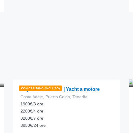
457.00
€
da
/ora
Super Phantom 80 | Yacht a motore
CON CAPITANO (INCLUSO)
Costa Adeje, Puerto Colon, Tenerife
1900€/3 ore
2200€/4 ore
3200€/7 ore
3950€/24 ore