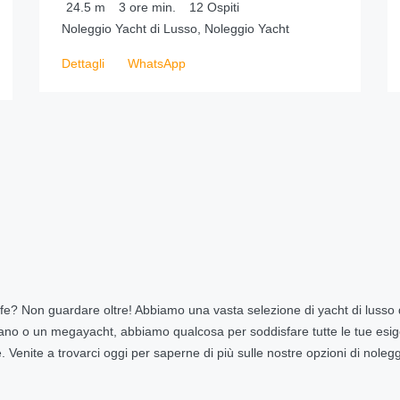
24.5
m
3 ore
min.
12
Ospiti
Noleggio Yacht di Lusso, Noleggio Yacht
Dettagli
WhatsApp
fe? Non guardare oltre! Abbiamo una vasta selezione di yacht di lusso dis
no o un megayacht, abbiamo qualcosa per soddisfare tutte le tue esige
 Venite a trovarci oggi per saperne di più sulle nostre opzioni di nolegg