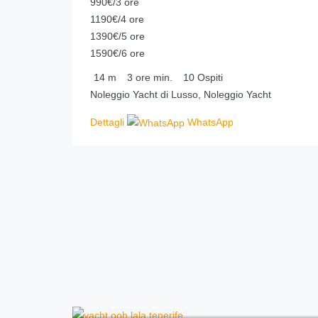
990€/3 ore
1190€/4 ore
1390€/5 ore
1590€/6 ore
14
m
3 ore
min.
10
Ospiti
Noleggio Yacht di Lusso, Noleggio Yacht
Dettagli
WhatsApp
232.00
€
da
/ora