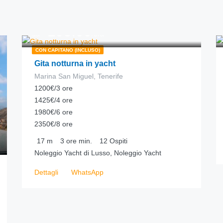
295.00
€
da
/ora
CON CAPITANO (INCLUSO)
Gita notturna in yacht
Marina San Miguel, Tenerife
1200€/3 ore
1425€/4 ore
1980€/6 ore
2350€/8 ore
17
m
3 ore
min.
12
Ospiti
Noleggio Yacht di Lusso, Noleggio Yacht
Dettagli
WhatsApp