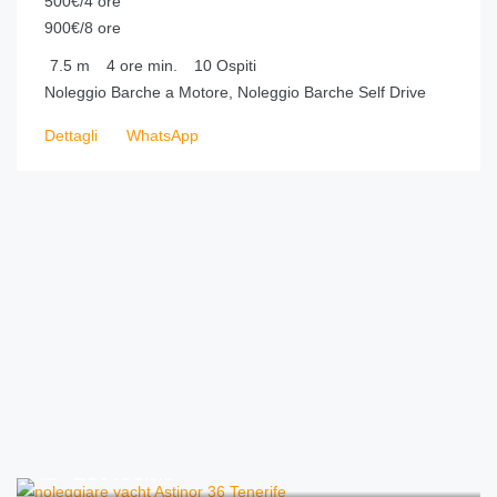
500€/4 ore
900€/8 ore
7.5
m
4 ore
min.
10
Ospiti
Noleggio Barche a Motore, Noleggio Barche Self Drive
Dettagli
WhatsApp
€
167.00
da
/ora