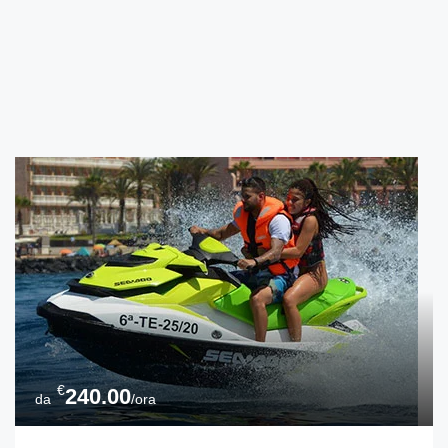
€
240.00
da
/ora