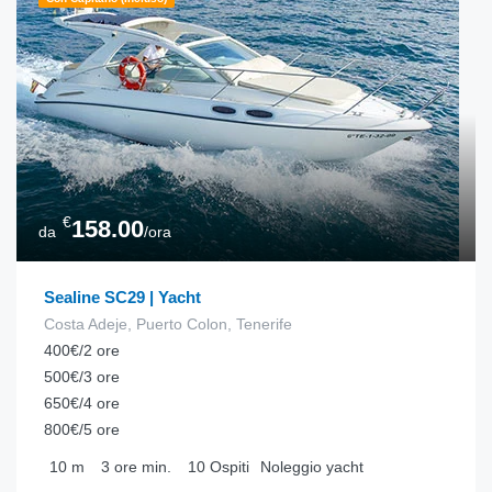
€
158.00
da
/ora
Sealine SC29 | Yacht
Costa Adeje, Puerto Colon, Tenerife
400€/2 ore
500€/3 ore
650€/4 ore
800€/5 ore
10
m
3 ore
min.
10
Ospiti
Noleggio yacht