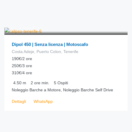
€
78.00
da
/ora
Dipol 450 | Senza licenza | Motoscafo
Costa Adeje, Puerto Colon, Tenerife
190€/2 ore
250€/3 ore
310€/4 ore
4.50
m
2 ore
min.
5
Ospiti
Noleggio Barche a Motore, Noleggio Barche Self Drive
Dettagli
WhatsApp