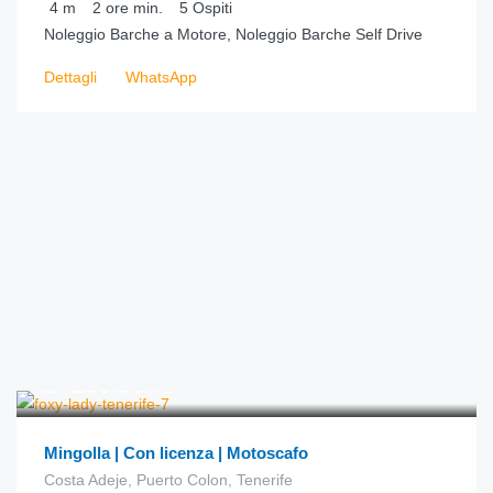
4
m
2 ore
min.
5
Ospiti
Noleggio Barche a Motore, Noleggio Barche Self Drive
Dettagli
WhatsApp
€
100.00
da
/ora
Mingolla | Con licenza | Motoscafo
Costa Adeje, Puerto Colon, Tenerife