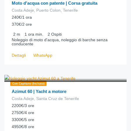
Moto d'acqua con patente | Corsa gratuita
Costa Adeje, Puerto Colon, Tenerife
240€/1 ora
370€/2 ore
2
m
1 ora
min.
2
Ospiti
Noleggio di moto d'acqua, noleggio di barche senza
conducente
Dettagli
WhatsApp
€
618.00
da
/ora
Con Capitano (incluso)
Azimut 60 | Yacht a motore
Costa Adeje, Santa Cruz de Tenerife
2200€/3 ore
2750€/4 ore
3300€/5 ore
4950€/8 ore