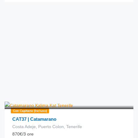
€
284.00
da
/ora
Con Capitano (incluso)
CAT37 | Catamarano
Costa Adeje, Puerto Colon, Tenerife
870€/3 ore