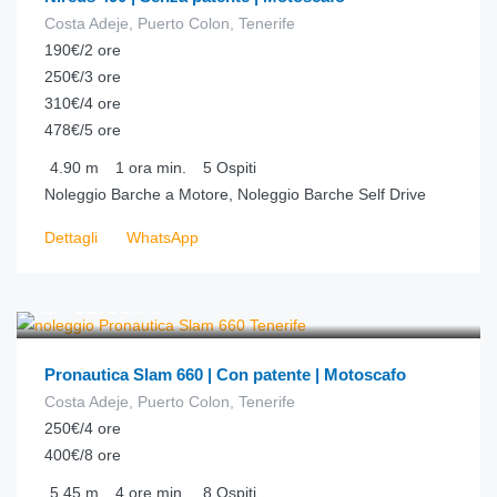
Costa Adeje, Puerto Colon, Tenerife
190€/2 ore
250€/3 ore
310€/4 ore
478€/5 ore
4.90
m
1 ora
min.
5
Ospiti
Noleggio Barche a Motore, Noleggio Barche Self Drive
Dettagli
WhatsApp
€
63.00
da
/ora
Pronautica Slam 660 | Con patente | Motoscafo
Costa Adeje, Puerto Colon, Tenerife
250€/4 ore
400€/8 ore
5.45
m
4 ore
min.
8
Ospiti