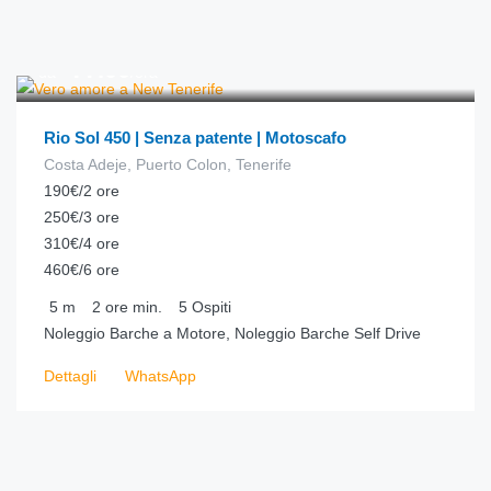
€
77.00
da
/ora
Rio Sol 450 | Senza patente | Motoscafo
Costa Adeje, Puerto Colon, Tenerife
190€/2 ore
250€/3 ore
310€/4 ore
460€/6 ore
5
m
2 ore
min.
5
Ospiti
Noleggio Barche a Motore, Noleggio Barche Self Drive
Dettagli
WhatsApp