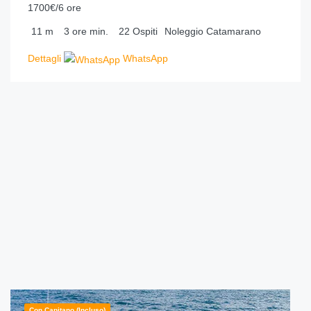
1700€/6 ore
11
m
3 ore
min.
22
Ospiti
Noleggio Catamarano
Dettagli
WhatsApp
Con Capitano (incluso)