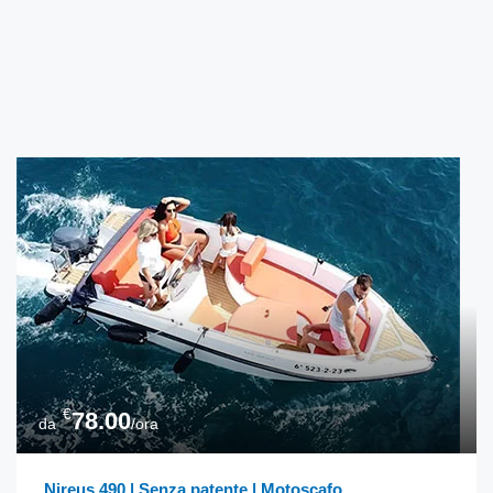
€
78.00
da
/ora
Nireus 490 | Senza patente | Motoscafo