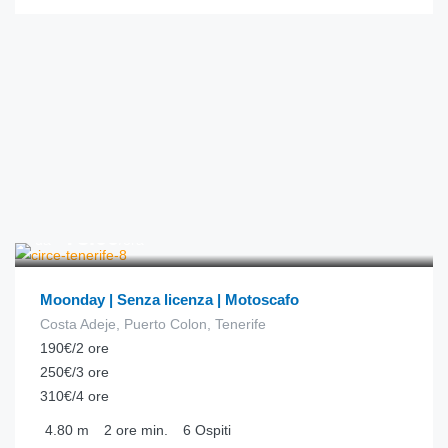
€
78.00
da
/ora
Moonday | Senza licenza | Motoscafo
Costa Adeje, Puerto Colon, Tenerife
190€/2 ore
250€/3 ore
310€/4 ore
4.80
m
2 ore
min.
6
Ospiti