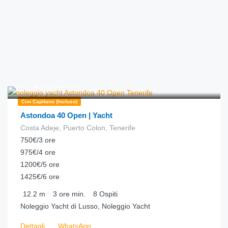
€
250.00
da
/ora
Con Capitano (incluso)
Astondoa 40 Open | Yacht
Costa Adeje, Puerto Colon, Tenerife
750€/3 ore
975€/4 ore
1200€/5 ore
1425€/6 ore
12.2
m
3 ore
min.
8
Ospiti
Noleggio Yacht di Lusso, Noleggio Yacht
Dettagli
WhatsApp