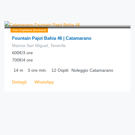
€
175.00
da
/ora
Con Capitano (incluso)
Fountain Pajot Bahia 46 | Catamarano
Marina San Miguel, Tenerife
600€/3 ore
700€/4 ore
14
m
3 ore
min.
12
Ospiti
Noleggio Catamarano
Dettagli
WhatsApp