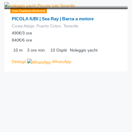
140.00
da
/ora
Con Capitano (incluso)
PICOLA IUBI | Sea Ray | Barca a motore
Costa Adeje, Puerto Colon, Tenerife
490€/3 ore
840€/6 ore
10
m
3 ore
min.
10
Ospiti
Noleggio yacht
Dettagli
WhatsApp