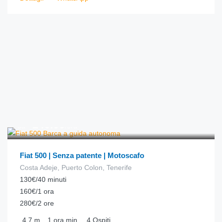
€
140.00
da
/ora
Fiat 500 | Senza patente | Motoscafo
Costa Adeje, Puerto Colon, Tenerife
130€/40 minuti
160€/1 ora
280€/2 ore
4.7
m
1 ora
min.
4
Ospiti