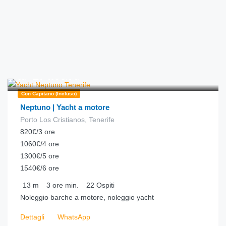
€
274.00
da
/ora
Con Capitano (incluso)
Neptuno | Yacht a motore
Porto Los Cristianos, Tenerife
820€/3 ore
1060€/4 ore
1300€/5 ore
1540€/6 ore
13
m
3 ore
min.
22
Ospiti
Noleggio barche a motore, noleggio yacht
Dettagli
WhatsApp