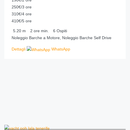
190€/2 ore
250€/3 ore
310€/4 ore
410€/5 ore
5.20
m
2 ore
min.
6
Ospiti
Noleggio Barche a Motore, Noleggio Barche Self Drive
Dettagli
WhatsApp
€
232.00
da
/ora