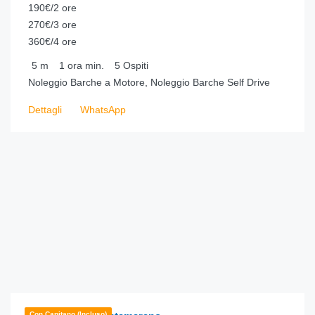
190€/2 ore
270€/3 ore
360€/4 ore
5
m
1 ora
min.
5
Ospiti
Noleggio Barche a Motore, Noleggio Barche Self Drive
Dettagli
WhatsApp
€
1,170.00
da
/ora
Con Capitano (incluso)