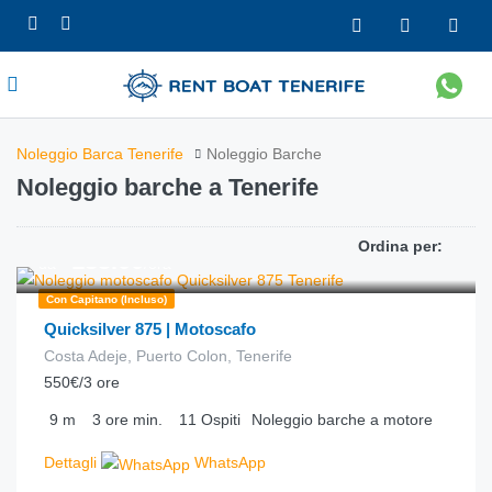
Noleggio Barca Tenerife
Noleggio Barche
Noleggio barche a Tenerife
Ordina per:
€
183.00
da
/ora
Con Capitano (incluso)
Quicksilver 875 | Motoscafo
Costa Adeje, Puerto Colon, Tenerife
550€/3 ore
9
m
3 ore
min.
11
Ospiti
Noleggio barche a motore
Dettagli
WhatsApp