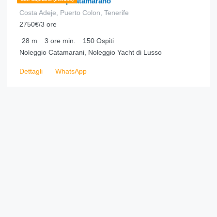
Freebird One | Catamarano
Costa Adeje, Puerto Colon, Tenerife
2750€/3 ore
28
m
3 ore
min.
150
Ospiti
Noleggio Catamarani, Noleggio Yacht di Lusso
Dettagli
WhatsApp