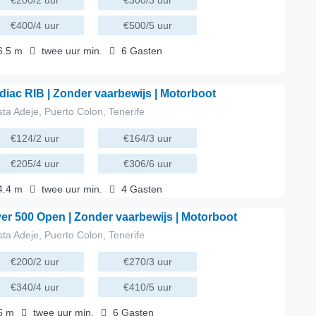
€200/2 uur
€300/3 uur
€400/4 uur
€500/5 uur
6.5
m
twee uur
min.
6
Gasten
amaranverhuur, verhuur van zelfrijdende boten
diac RIB | Zonder vaarbewijs | Motorboot
ta Adeje, Puerto Colon, Tenerife
€124/2 uur
€164/3 uur
€205/4 uur
€306/6 uur
4.4
m
twee uur
min.
4
Gasten
huur van motorboten, verhuur van zelfrijdende boten
yer 500 Open | Zonder vaarbewijs | Motorboot
ta Adeje, Puerto Colon, Tenerife
€200/2 uur
€270/3 uur
€340/4 uur
€410/5 uur
5
m
twee uur
min.
6
Gasten