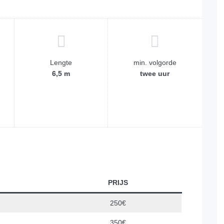
Lengte
min. volgorde
6,5 m
twee uur
PRIJS
250€
350€