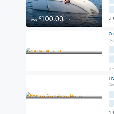
100.00
€
van
/uur
Cat
Zo
Cos
50.00
€
van
/uur
Ver
Fl
Cos
82.00
€
van
/uur