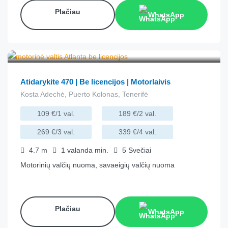
Plačiau
WhatsApp
€
84.00
iš
/valandą
Atidarykite 470 | Be licencijos | Motorlaivis
Kosta Adechė, Puerto Kolonas, Tenerifė
109 €/1 val.
189 €/2 val.
269 €/3 val.
339 €/4 val.
4.7
m
1 valanda
min.
5
Svečiai
Motorinių valčių nuoma, savaeigių valčių nuoma
Plačiau
WhatsApp