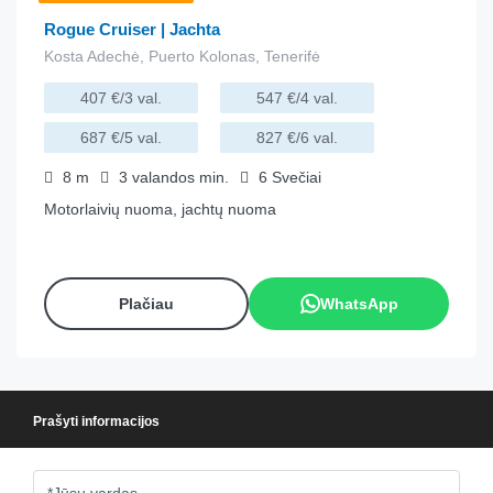
Rogue Cruiser | Jachta
Kosta Adechė, Puerto Kolonas, Tenerifė
407 €/3 val.
547 €/4 val.
687 €/5 val.
827 €/6 val.
8
m
3 valandos
min.
6
Svečiai
Motorlaivių nuoma, jachtų nuoma
Plačiau
WhatsApp
Prašyti informacijos