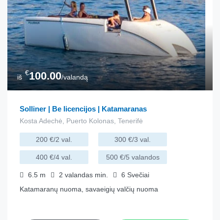
€
100.00
iš
/valandą
Solliner | Be licencijos | Katamaranas
Kosta Adechė, Puerto Kolonas, Tenerifė
200 €/2 val.
300 €/3 val.
400 €/4 val.
500 €/5 valandos
6.5
m
2 valandas
min.
6
Svečiai
Katamaranų nuoma, savaeigių valčių nuoma