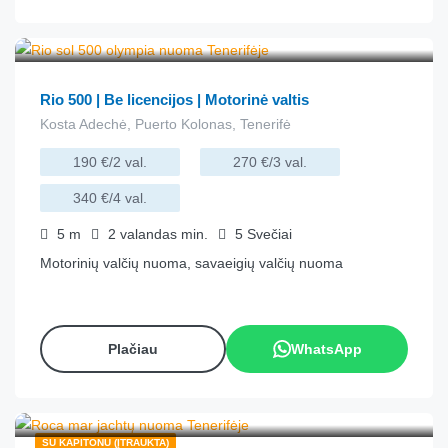
€
85.00
iš
/valandą
Rio 500 | Be licencijos | Motorinė valtis
Kosta Adechė, Puerto Kolonas, Tenerifė
190 €/2 val.
270 €/3 val.
340 €/4 val.
5
m
2 valandas
min.
5
Svečiai
Motorinių valčių nuoma, savaeigių valčių nuoma
Plačiau
WhatsApp
€
136.00
iš
/valandą
SU KAPITONU (ĮTRAUKTA)