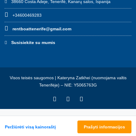
38660 Costa Adeje, Tenerifė, Kanarų salos, Ispanija
+34600469283
rentboattenerife@gmail.com
Susisiekite su mumis
Visos teisės saugomos | Kateryna Zatkhei (nuomojama valtis
Tenerifėje) – NIE: Y5065763G
Peržiūrėti visą kainoraštį
Prašyti informacijos