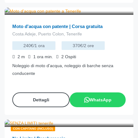
€
240.00
da
/ora
Moto d'acqua con patente | Corsa gratuita
Costa Adeje, Puerto Colon, Tenerife
240€/1 ora
370€/2 ore
2
m
1 ora
min.
2
Ospiti
Noleggio di moto d'acqua, noleggio di barche senza
conducente
Dettagli
WhatsApp
€
119.00
da
/ora
CON CAPITANO (INCLUSO)