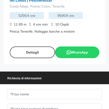
No Limits | Peschereccio
Costa Adeje, Puerto Colon, Tenerife
525€/4 ore
950€/8 ore
11.89
m
4 ore
min.
10
Ospiti
Pesca Tenerife, Noleggio barche a motore
Dettagli
WhatsApp
Richiesta di informazioni