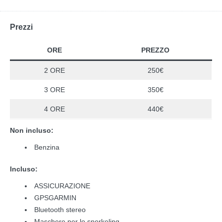
Prezzi
ORE
PREZZO
2 ORE
250€
3 ORE
350€
4 ORE
440€
Non incluso:
Benzina
Incluso:
ASSICURAZIONE
GPSGARMIN
Bluetooth stereo
Maschere per lo snorkeling