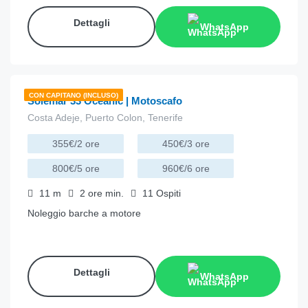
Dettagli
WhatsApp
€
160.00
da
/ora
CON CAPITANO (INCLUSO)
Solemar 33 Oceanic | Motoscafo
Costa Adeje, Puerto Colon, Tenerife
355€/2 ore
450€/3 ore
800€/5 ore
960€/6 ore
11
m
2 ore
min.
11
Ospiti
Noleggio barche a motore
Dettagli
WhatsApp