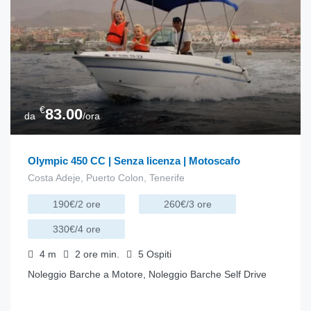
€
83.00
da
/ora
Olympic 450 CC | Senza licenza | Motoscafo
Costa Adeje, Puerto Colon, Tenerife
190€/2 ore
260€/3 ore
330€/4 ore
4
m
2 ore
min.
5
Ospiti
Noleggio Barche a Motore, Noleggio Barche Self Drive