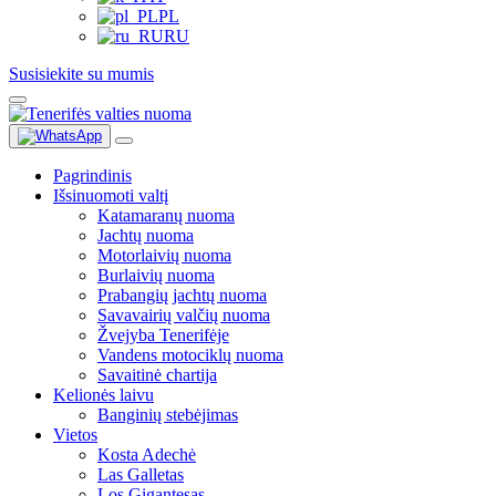
PL
RU
Susisiekite su mumis
Pagrindinis
Išsinuomoti valtį
Katamaranų nuoma
Jachtų nuoma
Motorlaivių nuoma
Burlaivių nuoma
Prabangių jachtų nuoma
Savavairių valčių nuoma
Žvejyba Tenerifėje
Vandens motociklų nuoma
Savaitinė chartija
Kelionės laivu
Banginių stebėjimas
Vietos
Kosta Adechė
Las Galletas
Los Gigantesas