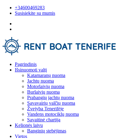
+34600469283
Susisiekite su mumis
Pagrindinis
Išsinuomoti valtį
Katamaranų nuoma
Jachtų nuoma
Motorlaivių nuoma
Burlaivių nuoma
Prabangių jachtų nuoma
Savavairių valčių nuoma
Žvejyba Tenerifėje
Vandens motociklų nuoma
Savaitinė chartija
Kelionės laivu
Banginių stebėjimas
Vietos