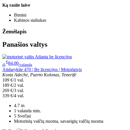
Ką rasite laive
Bimini
Kabinos staliukas
Žemėlapis
Panašios valtys
€
84.00
iš
/valandą
Atidarykite 470 | Be licencijos | Motorlaivis
Kosta Adechė, Puerto Kolonas, Tenerifė
109 €/1 val.
189 €/2 val.
269 €/3 val.
339 €/4 val.
4.7
m
1 valanda
min.
5
Svečiai
Motorinių valčių nuoma, savaeigių valčių nuoma