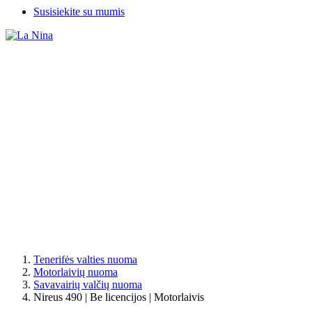
Susisiekite su mumis
Tenerifės valties nuoma
Motorlaivių nuoma
Savavairių valčių nuoma
Nireus 490 | Be licencijos | Motorlaivis