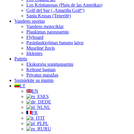
Los Kristianosas (Plaja de las Amerikas)
Golf del Sur („Amarilla Golf“)
Santa Krusas (Tenerifė)
Vandens sportas
Vandens motociklai
Plaukimas parasparniu
Flyboard
Pasiplaukiojimas bananų laivu
Muselinė žuvis
Irklentės
Patirtis
Ekskursija sraigtasparniu
Kelionė bagiais
Privatus masažas
Susisiekite su mumis
LT
EN
ES
DE
NL
FR
IT
PL
RU