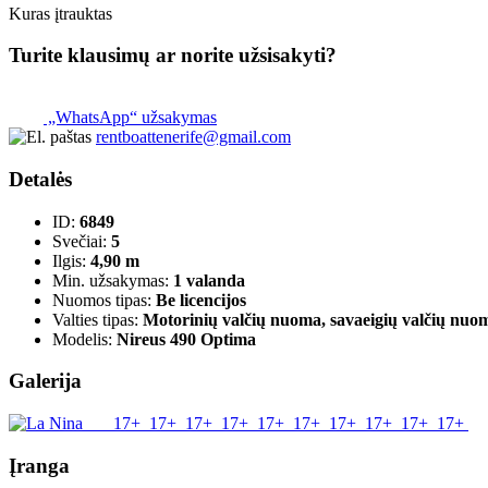
Kuras įtrauktas
Turite klausimų ar norite užsisakyti?
„WhatsApp“ užsakymas
rentboattenerife@gmail.com
Detalės
ID:
6849
Svečiai:
5
Ilgis:
4,90 m
Min. užsakymas:
1 valanda
Nuomos tipas:
Be licencijos
Valties tipas:
Motorinių valčių nuoma, savaeigių valčių nuo
Modelis:
Nireus 490 Optima
Galerija
17+
17+
17+
17+
17+
17+
17+
17+
17+
17+
Įranga