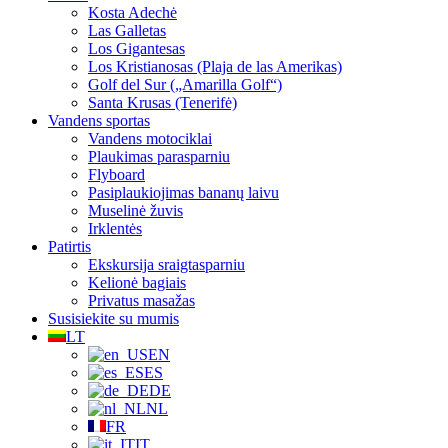
Kosta Adechė
Las Galletas
Los Gigantesas
Los Kristianosas (Plaja de las Amerikas)
Golf del Sur („Amarilla Golf“)
Santa Krusas (Tenerifė)
Vandens sportas
Vandens motociklai
Plaukimas parasparniu
Flyboard
Pasiplaukiojimas bananų laivu
Muselinė žuvis
Irklentės
Patirtis
Ekskursija sraigtasparniu
Kelionė bagiais
Privatus masažas
Susisiekite su mumis
LT
EN
ES
DE
NL
FR
IT