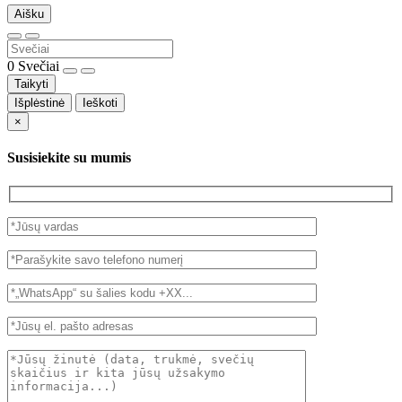
Aišku
0
Svečiai
Taikyti
Išplėstinė
Ieškoti
×
Susisiekite su mumis