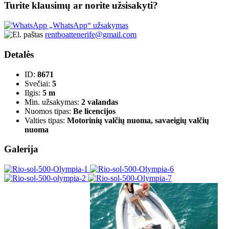
Turite klausimų ar norite užsisakyti?
„WhatsApp“ užsakymas
rentboattenerife@gmail.com
Detalės
ID:
8671
Svečiai:
5
Ilgis:
5 m
Min. užsakymas:
2 valandas
Nuomos tipas:
Be licencijos
Valties tipas:
Motorinių valčių nuoma, savaeigių valčių
nuoma
Galerija