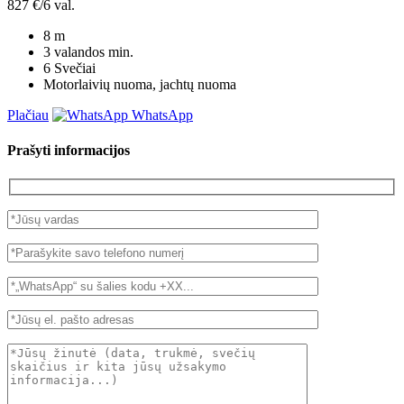
827 €/6 val.
8
m
3 valandos
min.
6
Svečiai
Motorlaivių nuoma, jachtų nuoma
Plačiau
WhatsApp
Prašyti informacijos