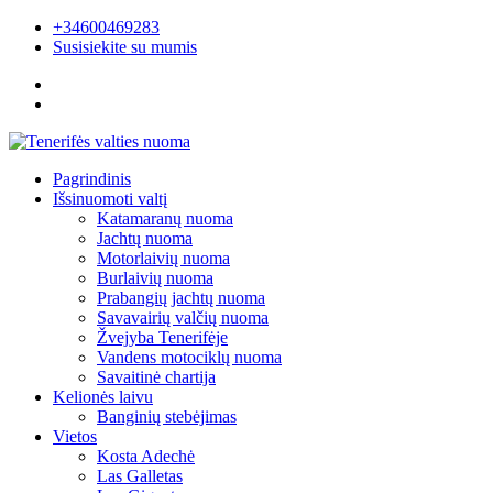
+34600469283
Susisiekite su mumis
Pagrindinis
Išsinuomoti valtį
Katamaranų nuoma
Jachtų nuoma
Motorlaivių nuoma
Burlaivių nuoma
Prabangių jachtų nuoma
Savavairių valčių nuoma
Žvejyba Tenerifėje
Vandens motociklų nuoma
Savaitinė chartija
Kelionės laivu
Banginių stebėjimas
Vietos
Kosta Adechė
Las Galletas