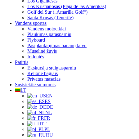
Los Gigantesas
Los Kristianosas (Plaja de las Amerikas)
Golf del Sur („Amarilla Golf“)
Santa Krusas (Tenerifė)
Vandens sportas
Vandens motociklai
Plaukimas parasparniu
Flyboard
Pasiplaukiojimas bananų laivu
Muselinė žuvis
Irklentės
Patirtis
Ekskursija sraigtasparniu
Kelionė bagiais
Privatus masažas
Susisiekite su mumis
LT
EN
ES
DE
NL
FR
IT
PL
RU