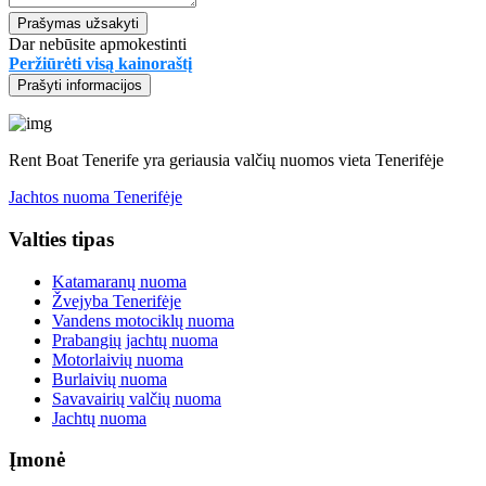
Prašymas užsakyti
Dar nebūsite apmokestinti
Peržiūrėti visą kainoraštį
Prašyti informacijos
Rent Boat Tenerife yra geriausia valčių nuomos vieta Tenerifėje
Jachtos nuoma Tenerifėje
Valties tipas
Katamaranų nuoma
Žvejyba Tenerifėje
Vandens motociklų nuoma
Prabangių jachtų nuoma
Motorlaivių nuoma
Burlaivių nuoma
Savavairių valčių nuoma
Jachtų nuoma
Įmonė