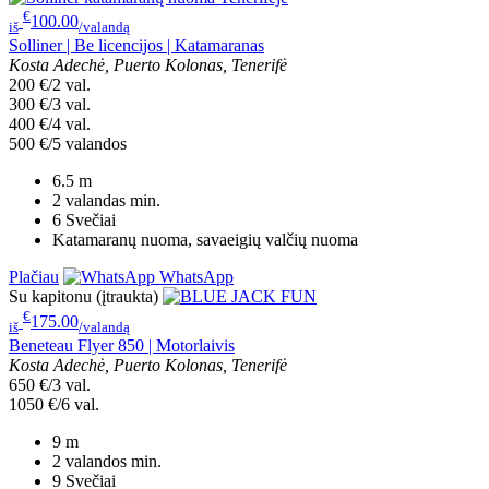
€
100.00
iš
/valandą
Solliner | Be licencijos | Katamaranas
Kosta Adechė, Puerto Kolonas, Tenerifė
200 €/2 val.
300 €/3 val.
400 €/4 val.
500 €/5 valandos
6.5
m
2 valandas
min.
6
Svečiai
Katamaranų nuoma, savaeigių valčių nuoma
Plačiau
WhatsApp
Su kapitonu (įtraukta)
€
175.00
iš
/valandą
Beneteau Flyer 850 | Motorlaivis
Kosta Adechė, Puerto Kolonas, Tenerifė
650 €/3 val.
1050 €/6 val.
9
m
2 valandos
min.
9
Svečiai