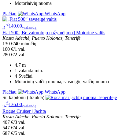
Motorlaivių nuoma
Plačiau
WhatsApp
€
140.00
iš
/valandą
Fiat 500 | Be vairuotojo pažymėjimo | Motorinė valtis
Kosta Adechė, Puerto Kolonas, Tenerifė
130 €/40 minučių
160 €/1 val.
280 €/2 val.
4.7
m
1 valanda
min.
4
Svečiai
Motorinių valčių nuoma, savaeigių valčių nuoma
Plačiau
WhatsApp
Su kapitonu (įtraukta)
€
136.00
iš
/valandą
Rogue Cruiser | Jachta
Kosta Adechė, Puerto Kolonas, Tenerifė
407 €/3 val.
547 €/4 val.
687 €/5 val.