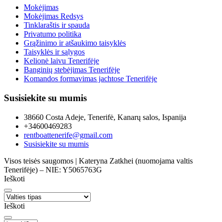
Mokėjimas
Mokėjimas Redsys
Tinklaraštis ir spauda
Privatumo politika
Grąžinimo ir atšaukimo taisyklės
Taisyklės ir sąlygos
Kelionė laivu Tenerifėje
Banginių stebėjimas Tenerifėje
Komandos formavimas jachtose Tenerifėje
Susisiekite su mumis
38660 Costa Adeje, Tenerifė, Kanarų salos, Ispanija
+34600469283
rentboattenerife@gmail.com
Susisiekite su mumis
Visos teisės saugomos | Kateryna Zatkhei (nuomojama valtis
Tenerifėje) – NIE: Y5065763G
Ieškoti
Ieškoti