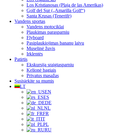
Los Kristianosas (Plaja de las Amerikas)
Golf del Sur („Amarilla Golf“)
Santa Krusas (Tenerifė)
Vandens sportas
Vandens motociklai
Plaukimas parasparniu
Flyboard
Pasiplaukiojimas bananų laivu
Muselinė žuvis
Irklentės
Patirtis
Ekskursija sraigtasparniu
Kelionė bagiais
Privatus masažas
Susisiekite su mumis
LT
EN
ES
DE
NL
FR
IT
PL
RU