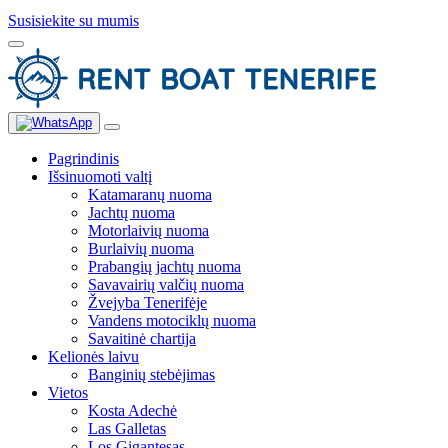
Susisiekite su mumis
Pagrindinis
Išsinuomoti valtį
Katamaranų nuoma
Jachtų nuoma
Motorlaivių nuoma
Burlaivių nuoma
Prabangių jachtų nuoma
Savavairių valčių nuoma
Žvejyba Tenerifėje
Vandens motociklų nuoma
Savaitinė chartija
Kelionės laivu
Banginių stebėjimas
Vietos
Kosta Adechė
Las Galletas
Los Gigantesas