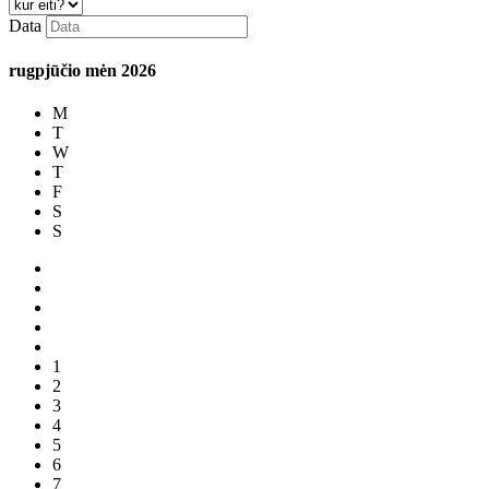
Data
rugpjūčio mėn
2026
M
T
W
T
F
S
S
1
2
3
4
5
6
7