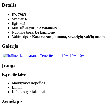
Detalės
ID:
7985
Svečiai:
6
Ilgis:
6,5 m
Min. užsakymas:
2 valandas
Nuomos tipas:
be kapitono
Valties tipas:
Katamaranų nuoma, savaeigių valčių nuoma
Galerija
10+
10+
10+
Įranga
Ką rasite laive
Maudymosi kopėčios
Bimini
Kabinos garsiakalbiai
Žemėlapis