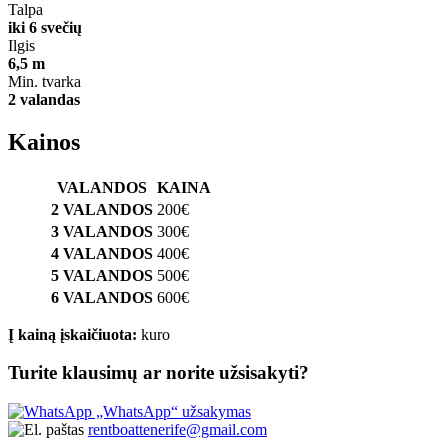
Talpa
iki 6 svečių
Ilgis
6,5 m
Min. tvarka
2 valandas
Kainos
VALANDOS
KAINA
2 VALANDOS
200€
3 VALANDOS
300€
4 VALANDOS
400€
5 VALANDOS
500€
6 VALANDOS
600€
Į kainą įskaičiuota:
kuro
Turite klausimų ar norite užsisakyti?
„WhatsApp“ užsakymas
rentboattenerife@gmail.com