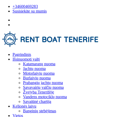
+34600469283
Susisiekite su mumis
Pagrindinis
Išsinuomoti valtį
Katamaranų nuoma
Jachtų nuoma
Motorlaivių nuoma
Burlaivių nuoma
Prabangių jachtų nuoma
Savavairių valčių nuoma
Žvejyba Tenerifėje
Vandens motociklų nuoma
Savaitinė chartija
Kelionės laivu
Banginių stebėjimas
Vietos