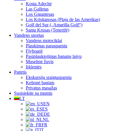
Kosta Adechė
Las Galletas
Los Gigantesas
Los Kristianosas (Plaja de las Amerikas)
Golf del Sur („Amarilla Golf“)
Santa Krusas (Tenerifė)
Vandens sportas
Vandens motociklai
Plaukimas parasparniu
Flyboard
Pasiplaukiojimas bananų laivu
Muselinė žuvis
Irklentės
Patirtis
Ekskursija sraigtasparniu
Kelionė bagiais
Privatus masažas
Susisiekite su mumis
LT
EN
ES
DE
NL
FR
IT