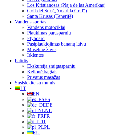
Los Kristianosas (Plaja de las Amerikas)
Golf del Sur („Amarilla Golf“)
Santa Krusas (Tenerifė)
Vandens sportas
Vandens motociklai
Plaukimas parasparniu
Flyboard
Pasiplaukiojimas bananų laivu
Muselinė žuvis
Irklentės
Patirtis
Ekskursija sraigtasparniu
Kelionė bagiais
Privatus masažas
Susisiekite su mumis
LT
EN
ES
DE
NL
FR
IT
PL
RU