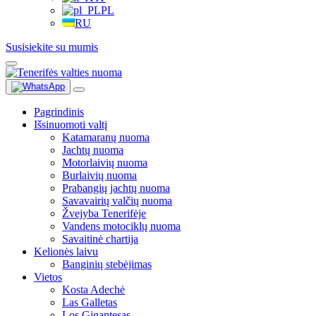
PL
RU
Susisiekite su mumis
Pagrindinis
Išsinuomoti valtį
Katamaranų nuoma
Jachtų nuoma
Motorlaivių nuoma
Burlaivių nuoma
Prabangių jachtų nuoma
Savavairių valčių nuoma
Žvejyba Tenerifėje
Vandens motociklų nuoma
Savaitinė chartija
Kelionės laivu
Banginių stebėjimas
Vietos
Kosta Adechė
Las Galletas
Los Gigantesas