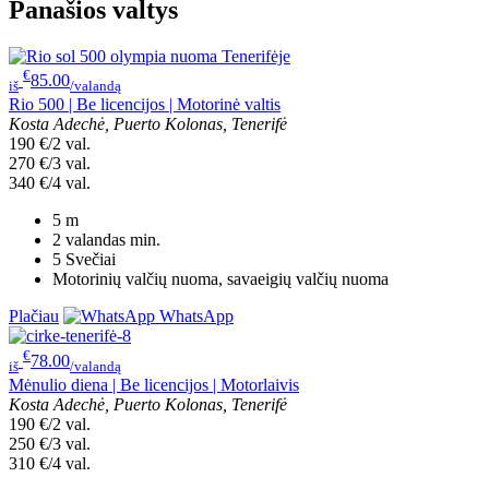
Panašios valtys
€
85.00
iš
/valandą
Rio 500 | Be licencijos | Motorinė valtis
Kosta Adechė, Puerto Kolonas, Tenerifė
190 €/2 val.
270 €/3 val.
340 €/4 val.
5
m
2 valandas
min.
5
Svečiai
Motorinių valčių nuoma, savaeigių valčių nuoma
Plačiau
WhatsApp
€
78.00
iš
/valandą
Mėnulio diena | Be licencijos | Motorlaivis
Kosta Adechė, Puerto Kolonas, Tenerifė
190 €/2 val.
250 €/3 val.
310 €/4 val.