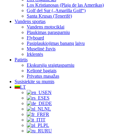
Los Kristianosas (Plaja de las Amerikas)
Golf del Sur („Amarilla Golf“)
Santa Krusas (Tenerifė)
Vandens sportas
Vandens motociklai
Plaukimas parasparniu
Flyboard
Pasiplaukiojimas bananų laivu
Muselinė žuvis
Irklentės
Patirtis
Ekskursija sraigtasparniu
Kelionė bagiais
Privatus masažas
Susisiekite su mumis
LT
EN
ES
DE
NL
FR
IT
PL
RU