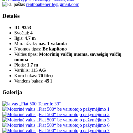
rentboattenerife@gmail.com
Detalės
ID:
9353
Svečiai:
4
Ilgis:
4,7 m
Min. užsakymas:
1 valanda
Nuomos tipas:
Be kapitono
Valties tipas:
Motorinių valčių nuoma, savaeigių valčių
nuoma
Plotis:
1,7 m
Variklis:
115 AG
Kuro bakas:
70 litrų
Vandens bakas:
45 l
Galerija