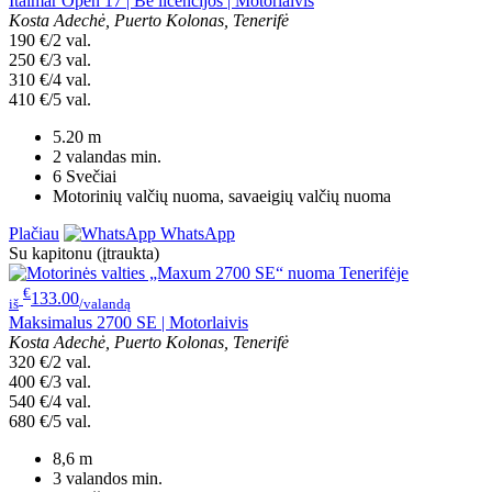
Italmar Open 17 | Be licencijos | Motorlaivis
Kosta Adechė, Puerto Kolonas, Tenerifė
190 €/2 val.
250 €/3 val.
310 €/4 val.
410 €/5 val.
5.20
m
2 valandas
min.
6
Svečiai
Motorinių valčių nuoma, savaeigių valčių nuoma
Plačiau
WhatsApp
Su kapitonu (įtraukta)
€
133.00
iš
/valandą
Maksimalus 2700 SE | Motorlaivis
Kosta Adechė, Puerto Kolonas, Tenerifė
320 €/2 val.
400 €/3 val.
540 €/4 val.
680 €/5 val.
8,6
m
3 valandos
min.