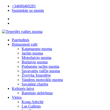
+34600469283
Susisiekite su mumis
Pagrindinis
Išsinuomoti valtį
Katamaranų nuoma
Jachtų nuoma
Motorlaivių nuoma
Burlaivių nuoma
Prabangių jachtų nuoma
Savavairių valčių nuoma
Žvejyba Tenerifėje
Vandens motociklų nuoma
Savaitinė chartija
Kelionės laivu
Banginių stebėjimas
Vietos
Kosta Adechė
Las Galletas