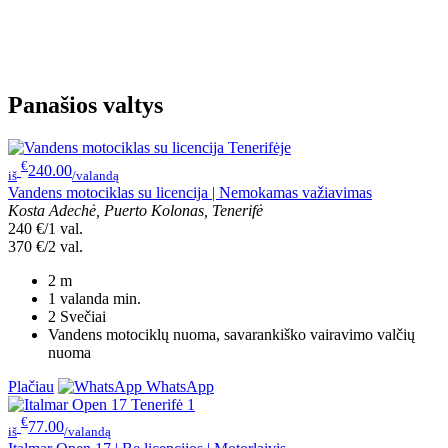
Panašios valtys
€
240.00
iš
/valandą
Vandens motociklas su licencija | Nemokamas važiavimas
Kosta Adechė, Puerto Kolonas, Tenerifė
240 €/1 val.
370 €/2 val.
2
m
1 valanda
min.
2
Svečiai
Vandens motociklų nuoma, savarankiško vairavimo valčių
nuoma
Plačiau
WhatsApp
€
77.00
iš
/valandą