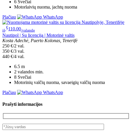
6
Svečiai
Motorlaivių nuoma, jachtų nuoma
Plačiau
WhatsApp
€
110.00
iš
/valandą
Nautipol | Su licencija | Motorinė valtis
Kosta Adechė, Puerto Kolonas, Tenerifė
250 €/2 val.
350 €/3 val.
440 €/4 val.
6.5
m
2 valandos
min.
8
Svečiai
Motorinių valčių nuoma, savaeigių valčių nuoma
Plačiau
WhatsApp
Prašyti informacijos