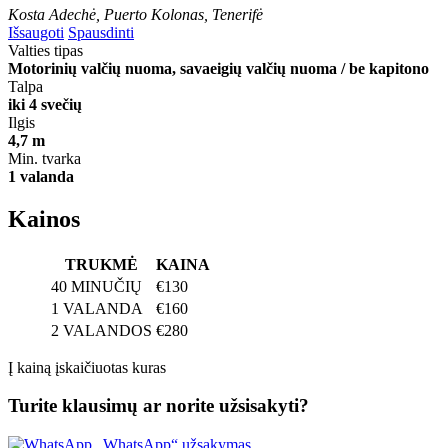
Kosta Adechė, Puerto Kolonas, Tenerifė
Išsaugoti
Spausdinti
Valties tipas
Motorinių valčių nuoma, savaeigių valčių nuoma / be kapitono
Talpa
iki 4 svečių
Ilgis
4,7 m
Min. tvarka
1 valanda
Kainos
TRUKMĖ
KAINA
40 MINUČIŲ
€130
1 VALANDA
€160
2 VALANDOS
€280
Į kainą įskaičiuotas kuras
Turite klausimų ar norite užsisakyti?
„WhatsApp“ užsakymas