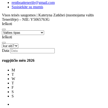
rentboattenerife@gmail.com
Susisiekite su mumis
Visos teisės saugomos | Kateryna Zatkhei (nuomojama valtis
Tenerifėje) – NIE: Y5065763G
Ieškoti
Ieškoti
Data
rugpjūčio mėn
2026
M
T
W
T
F
S
S