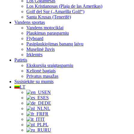
Los Gigantesas
Los Kristianosas (Plaja de las Amerikas)
Golf del Sur („Amarilla Golf“)
Santa Krusas (Tenerifė)
Vandens sportas
Vandens motociklai
Plaukimas parasparniu
Flyboard
Pasiplaukiojimas bananų laivu
Muselinė žuvis
Irklentės
Patirtis
Ekskursija sraigtasparniu
Kelionė bagiais
Privatus masažas
Susisiekite su mumis
LT
EN
ES
DE
NL
FR
IT
PL
RU