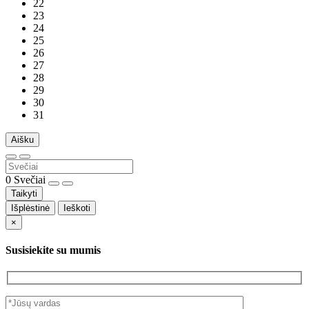
22
23
24
25
26
27
28
29
30
31
Aišku
0
Svečiai
Taikyti
Išplėstinė
Ieškoti
×
Susisiekite su mumis