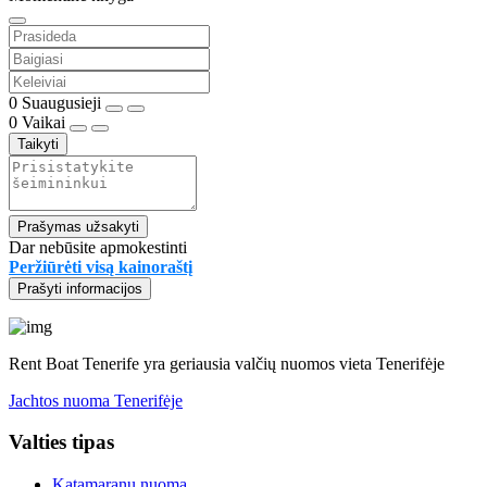
0
Suaugusieji
0
Vaikai
Taikyti
Prašymas užsakyti
Dar nebūsite apmokestinti
Peržiūrėti visą kainoraštį
Prašyti informacijos
Rent Boat Tenerife yra geriausia valčių nuomos vieta Tenerifėje
Jachtos nuoma Tenerifėje
Valties tipas
Katamaranų nuoma