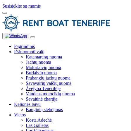
Susisiekite su mumis
Pagrindinis
Išsinuomoti valtį
Katamaranų nuoma
Jachtų nuoma
Motorlaivių nuoma
Burlaivių nuoma
Prabangių jachtų nuoma
Savavairių valčių nuoma
Žvejyba Tenerifėje
Vandens motociklų nuoma
Savaitinė chartija
Kelionės laivu
Banginių stebėjimas
Vietos
Kosta Adechė
Las Galletas
Los Gigantesas