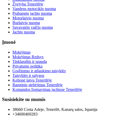
Žvejyba Tenerifėje
Vandens motociklų nuoma
Prabangių jachtų nuoma
Motorlaivių nuoma
Burlaivių nuoma
Savavairių valčių nuoma
Jachtų nuoma
Įmonė
Mokėjimas
Mokėjimas Redsys
Tinklaraštis ir spauda
Privatumo politika
Grąžinimo ir atšaukimo taisyklės
Taisyklės ir sąlygos
Kelionė laivu Tenerifėje
Banginių stebėjimas Tenerifėje
Komandos formavimas jachtose Tenerifėje
Susisiekite su mumis
38660 Costa Adeje, Tenerifė, Kanarų salos, Ispanija
+34600469283