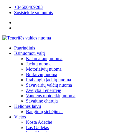
+34600469283
Susisiekite su mumis
Pagrindinis
Išsinuomoti valtį
Katamaranų nuoma
Jachtų nuoma
Motorlaivių nuoma
Burlaivių nuoma
Prabangių jachtų nuoma
Savavairių valčių nuoma
Žvejyba Tenerifėje
Vandens motociklų nuoma
Savaitinė chartija
Kelionės laivu
Banginių stebėjimas
Vietos
Kosta Adechė
Las Galletas