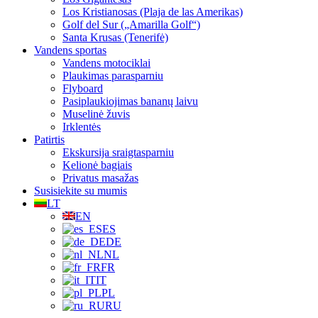
Los Kristianosas (Plaja de las Amerikas)
Golf del Sur („Amarilla Golf“)
Santa Krusas (Tenerifė)
Vandens sportas
Vandens motociklai
Plaukimas parasparniu
Flyboard
Pasiplaukiojimas bananų laivu
Muselinė žuvis
Irklentės
Patirtis
Ekskursija sraigtasparniu
Kelionė bagiais
Privatus masažas
Susisiekite su mumis
LT
EN
ES
DE
NL
FR
IT
PL
RU