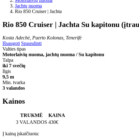
Motorlaivių nuoma
Jachtų nuoma
Rio 850 Cruiser | Jachta
Rio 850 Cruiser | Jachta
Su kapitonu (įtra
Kosta Adechė, Puerto Kolonas, Tenerifė
Išsaugoti
Spausdinti
Valties tipas
Motorlaivių nuoma, jachtų nuoma / Su kapitonu
Talpa
iki 7 svečių
Ilgis
9,5 m
Min. tvarka
3 valandos
Kainos
TRUKMĖ
KAINA
3 VALANDOS
430€
Į kainą įskaičiuota: