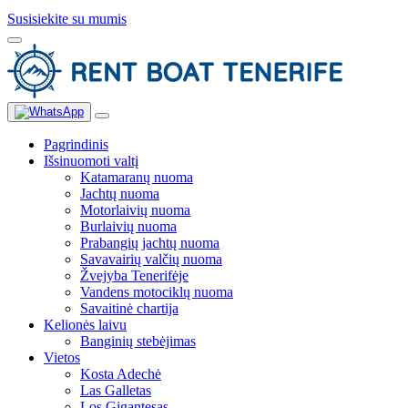
Susisiekite su mumis
Pagrindinis
Išsinuomoti valtį
Katamaranų nuoma
Jachtų nuoma
Motorlaivių nuoma
Burlaivių nuoma
Prabangių jachtų nuoma
Savavairių valčių nuoma
Žvejyba Tenerifėje
Vandens motociklų nuoma
Savaitinė chartija
Kelionės laivu
Banginių stebėjimas
Vietos
Kosta Adechė
Las Galletas
Los Gigantesas