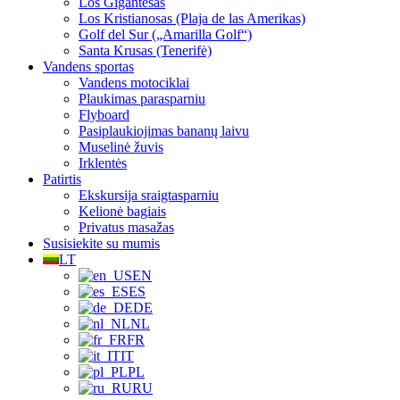
Los Gigantesas
Los Kristianosas (Plaja de las Amerikas)
Golf del Sur („Amarilla Golf“)
Santa Krusas (Tenerifė)
Vandens sportas
Vandens motociklai
Plaukimas parasparniu
Flyboard
Pasiplaukiojimas bananų laivu
Muselinė žuvis
Irklentės
Patirtis
Ekskursija sraigtasparniu
Kelionė bagiais
Privatus masažas
Susisiekite su mumis
LT
EN
ES
DE
NL
FR
IT
PL
RU