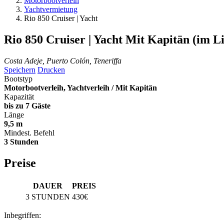
Motorbootverleih
Yachtvermietung
Rio 850 Cruiser | Yacht
Rio 850 Cruiser | Yacht
Mit Kapitän (im L
Costa Adeje, Puerto Colón, Teneriffa
Speichern
Drucken
Bootstyp
Motorbootverleih, Yachtverleih / Mit Kapitän
Kapazität
bis zu 7 Gäste
Länge
9,5 m
Mindest. Befehl
3 Stunden
Preise
DAUER
PREIS
3 STUNDEN
430€
Inbegriffen: