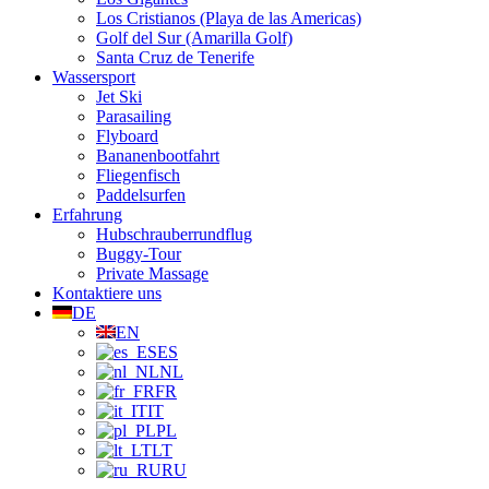
Los Cristianos (Playa de las Americas)
Golf del Sur (Amarilla Golf)
Santa Cruz de Tenerife
Wassersport
Jet Ski
Parasailing
Flyboard
Bananenbootfahrt
Fliegenfisch
Paddelsurfen
Erfahrung
Hubschrauberrundflug
Buggy-Tour
Private Massage
Kontaktiere uns
DE
EN
ES
NL
FR
IT
PL
LT
RU