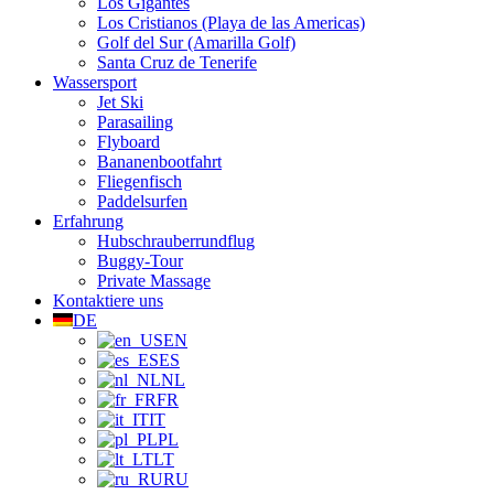
Los Gigantes
Los Cristianos (Playa de las Americas)
Golf del Sur (Amarilla Golf)
Santa Cruz de Tenerife
Wassersport
Jet Ski
Parasailing
Flyboard
Bananenbootfahrt
Fliegenfisch
Paddelsurfen
Erfahrung
Hubschrauberrundflug
Buggy-Tour
Private Massage
Kontaktiere uns
DE
EN
ES
NL
FR
IT
PL
LT
RU