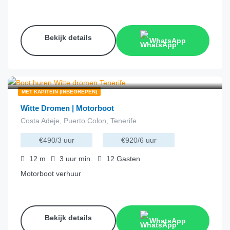
Bekijk details
WhatsApp
€
163.00
van
/uur
MET KAPITEIN (INBEGREPEN)
Witte Dromen | Motorboot
Costa Adeje, Puerto Colon, Tenerife
€490/3 uur
€920/6 uur
12
m
3 uur
min.
12
Gasten
Motorboot verhuur
Bekijk details
WhatsApp