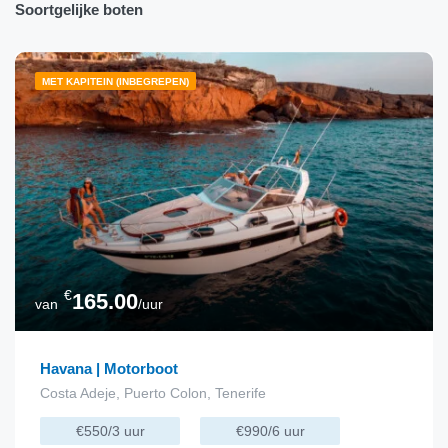
Soortgelijke boten
MET KAPITEIN (INBEGREPEN)
€
165.00
van
/uur
Havana | Motorboot
Costa Adeje, Puerto Colon, Tenerife
€550/3 uur
€990/6 uur