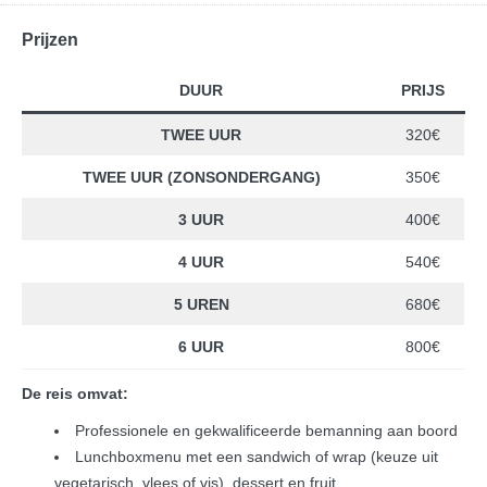
Prijzen
DUUR
PRIJS
TWEE UUR
320€
TWEE UUR
(ZONSONDERGANG)
350€
3 UUR
400€
4 UUR
540€
5 UREN
680€
6 UUR
800€
De reis omvat:
Professionele en gekwalificeerde bemanning aan boord
Lunchboxmenu met een sandwich of wrap (keuze uit
vegetarisch, vlees of vis), dessert en fruit.