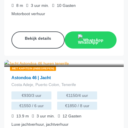
8
m
3 uur
min.
10
Gasten
Motorboot verhuur
Bekijk details
WhatsApp
€
231.00
van
/uur
MET KAPITEIN (INBEGREPEN)
Astondoa 46 | Jacht
Costa Adeje, Puerto Colon, Tenerife
€930/3 uur
€1150/4 uur
€1550 / 6 uur
€1850 / 8 uur
13.9
m
3 uur
min.
12
Gasten
Luxe jachtverhuur, jachtverhuur