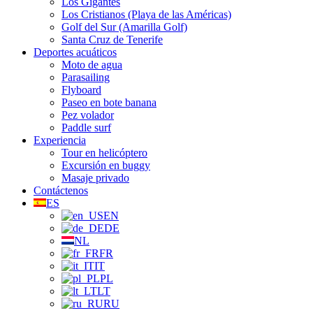
Los Gigantes
Los Cristianos (Playa de las Américas)
Golf del Sur (Amarilla Golf)
Santa Cruz de Tenerife
Deportes acuáticos
Moto de agua
Parasailing
Flyboard
Paseo en bote banana
Pez volador
Paddle surf
Experiencia
Tour en helicóptero
Excursión en buggy
Masaje privado
Contáctenos
ES
EN
DE
NL
FR
IT
PL
LT
RU