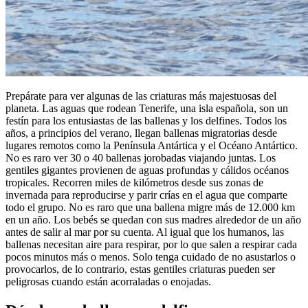
Prepárate para ver algunas de las criaturas más majestuosas del
planeta. Las aguas que rodean Tenerife, una isla española, son un
festín para los entusiastas de las ballenas y los delfines. Todos los
años, a principios del verano, llegan ballenas migratorias desde
lugares remotos como la Península Antártica y el Océano Antártico.
No es raro ver 30 o 40 ballenas jorobadas viajando juntas. Los
gentiles gigantes provienen de aguas profundas y cálidos océanos
tropicales. Recorren miles de kilómetros desde sus zonas de
invernada para reproducirse y parir crías en el agua que comparte
todo el grupo. No es raro que una ballena migre más de 12.000 km
en un año. Los bebés se quedan con sus madres alrededor de un año
antes de salir al mar por su cuenta. Al igual que los humanos, las
ballenas necesitan aire para respirar, por lo que salen a respirar cada
pocos minutos más o menos. Solo tenga cuidado de no asustarlos o
provocarlos, de lo contrario, estas gentiles criaturas pueden ser
peligrosas cuando están acorraladas o enojadas.