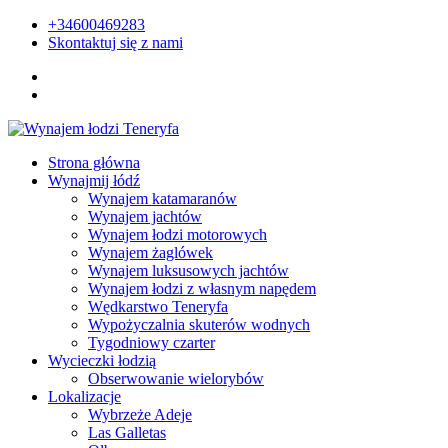
+34600469283
Skontaktuj się z nami
Strona główna
Wynajmij łódź
Wynajem katamaranów
Wynajem jachtów
Wynajem łodzi motorowych
Wynajem żaglówek
Wynajem luksusowych jachtów
Wynajem łodzi z własnym napędem
Wędkarstwo Teneryfa
Wypożyczalnia skuterów wodnych
Tygodniowy czarter
Wycieczki łodzią
Obserwowanie wielorybów
Lokalizacje
Wybrzeże Adeje
Las Galletas