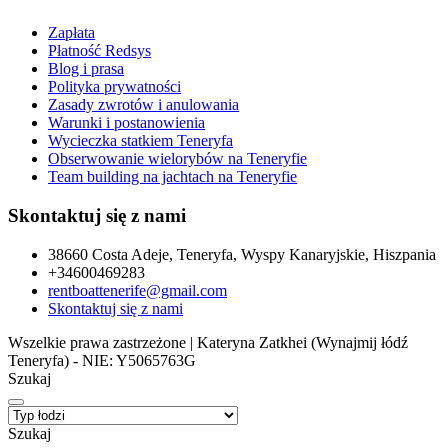
Zapłata
Płatność Redsys
Blog i prasa
Polityka prywatności
Zasady zwrotów i anulowania
Warunki i postanowienia
Wycieczka statkiem Teneryfa
Obserwowanie wielorybów na Teneryfie
Team building na jachtach na Teneryfie
Skontaktuj się z nami
38660 Costa Adeje, Teneryfa, Wyspy Kanaryjskie, Hiszpania
+34600469283
rentboattenerife@gmail.com
Skontaktuj się z nami
Wszelkie prawa zastrzeżone | Kateryna Zatkhei (Wynajmij łódź
Teneryfa) - NIE: Y5065763G
Szukaj
Szukaj