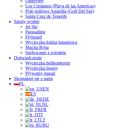
Olbrzymy
Los Cristianos (Playa de las Americas)
Pole golfowe Amarilla (Golf Del Sur)
Santa Cruz de Tenerife
Sporty wodne
Jet Ski
Parasailing
Flyboard
Wycieczka łodzią bananową
Mucha Ryba
Surfowanie z wiosłem
Doświadczenie
Wycieczka helikopterem
Wycieczka buggy
Prywatny masaż
Skontaktuj się z nami
PL
EN
ES
DE
NL
FR
IT
LT
RU