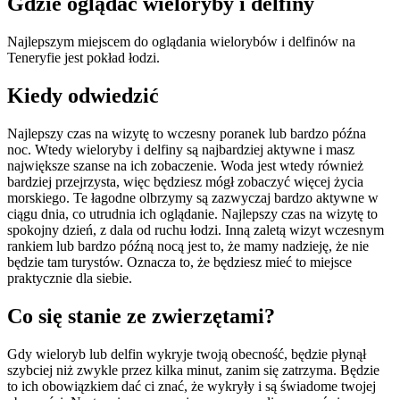
Gdzie oglądać wieloryby i delfiny
Najlepszym miejscem do oglądania wielorybów i delfinów na
Teneryfie jest pokład łodzi.
Kiedy odwiedzić
Najlepszy czas na wizytę to wczesny poranek lub bardzo późna
noc. Wtedy wieloryby i delfiny są najbardziej aktywne i masz
największe szanse na ich zobaczenie. Woda jest wtedy również
bardziej przejrzysta, więc będziesz mógł zobaczyć więcej życia
morskiego. Te łagodne olbrzymy są zazwyczaj bardzo aktywne w
ciągu dnia, co utrudnia ich oglądanie. Najlepszy czas na wizytę to
spokojny dzień, z dala od ruchu łodzi. Inną zaletą wizyt wczesnym
rankiem lub bardzo późną nocą jest to, że mamy nadzieję, że nie
będzie tam turystów. Oznacza to, że będziesz mieć to miejsce
praktycznie dla siebie.
Co się stanie ze zwierzętami?
Gdy wieloryb lub delfin wykryje twoją obecność, będzie płynął
szybciej niż zwykle przez kilka minut, zanim się zatrzyma. Będzie
to ich obowiązkiem dać ci znać, że wykryły i są świadome twojej