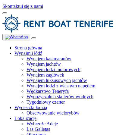
Skontaktuj się z nami
Strona główna
Wynajmij łódź
Wynajem katamaranów
Wynajem jachtów
Wynajem łodzi motorowych
Wynajem żaglówek
Wynajem luksusowych jachtów
Wynajem łodzi z własnym napędem
Wędkarstwo Teneryfa
Wypożyczalnia skuterów wodnych
Tygodniowy czarter
Wycieczki łodzią
Obserwowanie wielorybów
Lokalizacje
Wybrzeże Adeje
Las Galletas
Olbrzymy