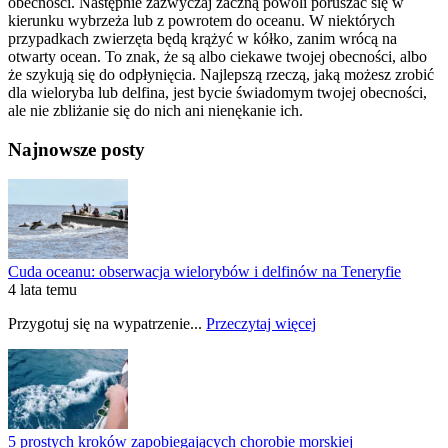
obecności. Następnie zazwyczaj zaczną powoli poruszać się w
kierunku wybrzeża lub z powrotem do oceanu. W niektórych
przypadkach zwierzęta będą krążyć w kółko, zanim wrócą na
otwarty ocean. To znak, że są albo ciekawe twojej obecności, albo
że szykują się do odpłynięcia. Najlepszą rzeczą, jaką możesz zrobić
dla wieloryba lub delfina, jest bycie świadomym twojej obecności,
ale nie zbliżanie się do nich ani nienękanie ich.
Najnowsze posty
Cuda oceanu: obserwacja wielorybów i delfinów na Teneryfie
4 lata temu
Przygotuj się na wypatrzenie...
Przeczytaj więcej
5 prostych kroków zapobiegających chorobie morskiej