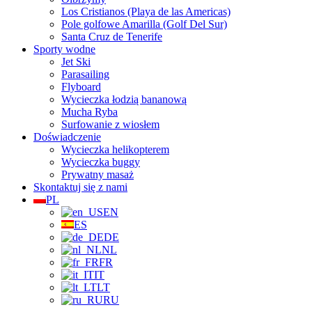
Los Cristianos (Playa de las Americas)
Pole golfowe Amarilla (Golf Del Sur)
Santa Cruz de Tenerife
Sporty wodne
Jet Ski
Parasailing
Flyboard
Wycieczka łodzią bananową
Mucha Ryba
Surfowanie z wiosłem
Doświadczenie
Wycieczka helikopterem
Wycieczka buggy
Prywatny masaż
Skontaktuj się z nami
PL
EN
ES
DE
NL
FR
IT
LT
RU