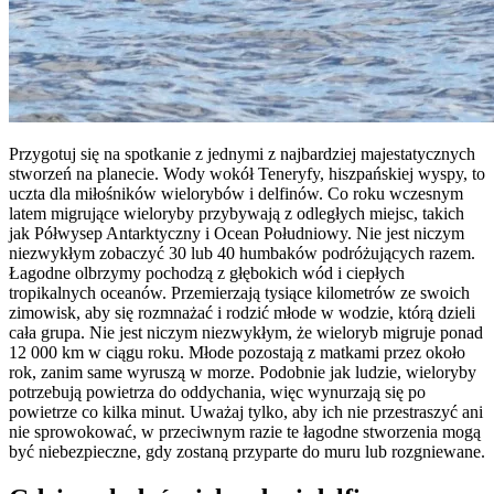
Przygotuj się na spotkanie z jednymi z najbardziej majestatycznych
stworzeń na planecie. Wody wokół Teneryfy, hiszpańskiej wyspy, to
uczta dla miłośników wielorybów i delfinów. Co roku wczesnym
latem migrujące wieloryby przybywają z odległych miejsc, takich
jak Półwysep Antarktyczny i Ocean Południowy. Nie jest niczym
niezwykłym zobaczyć 30 lub 40 humbaków podróżujących razem.
Łagodne olbrzymy pochodzą z głębokich wód i ciepłych
tropikalnych oceanów. Przemierzają tysiące kilometrów ze swoich
zimowisk, aby się rozmnażać i rodzić młode w wodzie, którą dzieli
cała grupa. Nie jest niczym niezwykłym, że wieloryb migruje ponad
12 000 km w ciągu roku. Młode pozostają z matkami przez około
rok, zanim same wyruszą w morze. Podobnie jak ludzie, wieloryby
potrzebują powietrza do oddychania, więc wynurzają się po
powietrze co kilka minut. Uważaj tylko, aby ich nie przestraszyć ani
nie sprowokować, w przeciwnym razie te łagodne stworzenia mogą
być niebezpieczne, gdy zostaną przyparte do muru lub rozgniewane.