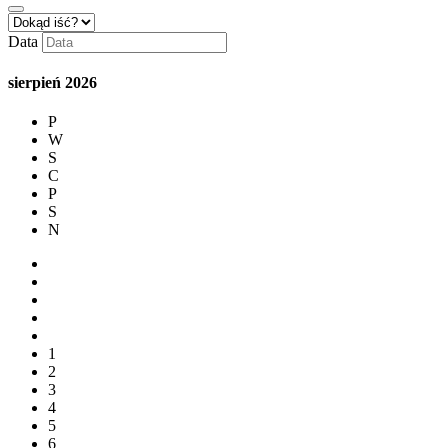
Data
sierpień
2026
P
W
S
C
P
S
N
1
2
3
4
5
6