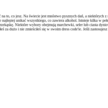
 na to, co jesz. Na świecie jest mnóstwo pysznych dań, a niektórych z 
e najlepiej unikać wszystkiego, co zawiera alkohol. Istnieje kilka w 
zekąskę. Niektóre wybory obejmują marchewki, seler lub ciasta dyniowe
łeś za dużo i nie zmieściłeś się w swoim dress code'ie. Jeśli zastosuj