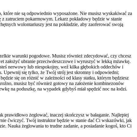
b, które nie są odpowiednio wyposażone. Nie musisz wyskakiwać za
z się z zatruciem pokarmowym. Lekarz pokładowy będzie w stanie
u chętnych wolontariuszy jest na pokładzie, aby zaoferować swoją
wszelkie warunki pogodowe. Musisz również zdecydować, czy chcesz
awet założyć ubranie przeciwdeszczowe i wyruszyć w lekką mżawkę.
jesteś nerwowy lub niespokojny, weź kilka głębokich oddechów i
 Upewnij się tylko, że Twój strój jest skromny i odpowiedni;
, będzie się on różnić w zależności od klasy statku, którym będziesz
t mroźno, musisz być również gotowy na założenie kombinezonów
zewkę na poduszkę, na wypadek gdybyś miał spędzić noc na łodzi.
ak prawidłowo żeglować, inaczej skończysz w bałaganie. Najlepiej
rnie ćwiczyć. Twój instruktor będzie w stanie dać Ci wskazówki, jak
e. Nauka żeglowania to trudne zadanie, a posiadanie kogoś, kto Ci