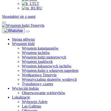
LT
RU
Skontaktuj się z nami
Strona główna
Wynajmij łódź
Wynajem katamaranów
Wynajem jachtów
Wynajem łodzi motorowych
Wynajem żaglówek
Wynajem luksusowych jachtów
Wynajem łodzi z własnym napędem
Wędkarstwo Teneryfa
Wypożyczalnia skuterów wodnych
Tygodniowy czarter
Wycieczki łodzią
Obserwowanie wielorybów
Lokalizacje
Wybrzeże Adeje
Las Galletas
Olbrzymy