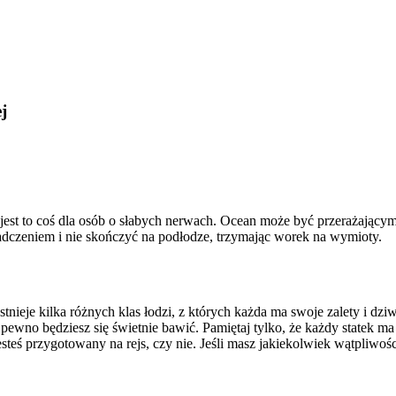
j
est to coś dla osób o słabych nerwach. Ocean może być przerażającym m
wiadczeniem i nie skończyć na podłodze, trzymając worek na wymioty.
nieje kilka różnych klas łodzi, z których każda ma swoje zalety i dzi
na pewno będziesz się świetnie bawić. Pamiętaj tylko, że każdy statek
steś przygotowany na rejs, czy nie. Jeśli masz jakiekolwiek wątpliwoś