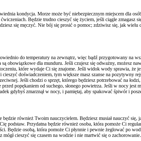
powiednia kondycja. Morze może być niebezpiecznym miejscem dla osó
 i ćwiczeniach. Będzie trudno cieszyć się życiem, jeśli ciągle zmagas
ędziesz się męczyć. Nie bój się prosić o pomoc; zdziwisz się, jak wiel
odpowiednio do temperatury na zewnątrz, więc bądź przygotowany na 
oba są obowiązkowe dla munduru. Jeśli czujesz się odważny, możesz n
otoczeniu, które wydaje Ci się znajome. Jeśli widok wody sprawia, że 
 i cieszyć doświadczeniem, tym większe masz szanse na pozytywny rejs.
rzeciwnej. Jeśli chodzi o sprzęt, którego będziesz potrzebować na łodzi
e przed popękaniem od suchego, słonego powietrza. Jeśli w nocy jes
padek gdybyś zmarznął w nocy, i pamiętaj, aby spakować śpiwór i pos
e będzie również Twoim nauczycielem. Będziesz musiał nauczyć się, j
y Cię podstaw. Przydatna będzie również osoba, która pomoże Ci regula
ci. Będzie osobą, która pomoże Ci płynnie i pewnie żeglować po wodzi
esz mógł cieszyć się czasem na wodzie i nie martwić się o zachorowanie.