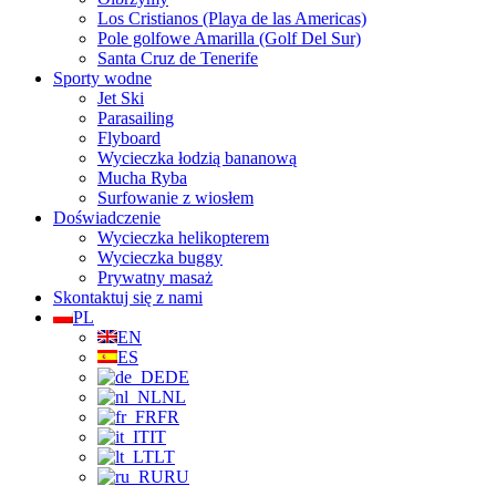
Los Cristianos (Playa de las Americas)
Pole golfowe Amarilla (Golf Del Sur)
Santa Cruz de Tenerife
Sporty wodne
Jet Ski
Parasailing
Flyboard
Wycieczka łodzią bananową
Mucha Ryba
Surfowanie z wiosłem
Doświadczenie
Wycieczka helikopterem
Wycieczka buggy
Prywatny masaż
Skontaktuj się z nami
PL
EN
ES
DE
NL
FR
IT
LT
RU