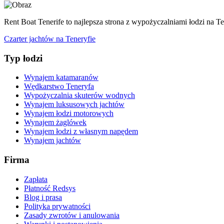
Rent Boat Tenerife to najlepsza strona z wypożyczalniami łodzi na Te
Czarter jachtów na Teneryfie
Typ łodzi
Wynajem katamaranów
Wędkarstwo Teneryfa
Wypożyczalnia skuterów wodnych
Wynajem luksusowych jachtów
Wynajem łodzi motorowych
Wynajem żaglówek
Wynajem łodzi z własnym napędem
Wynajem jachtów
Firma
Zapłata
Płatność Redsys
Blog i prasa
Polityka prywatności
Zasady zwrotów i anulowania