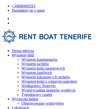
+34600469283
Skontaktuj się z nami
Strona główna
Wynajmij łódź
Wynajem katamaranów
Wynajem jachtów
Wynajem łodzi motorowych
Wynajem żaglówek
Wynajem luksusowych jachtów
Wynajem łodzi z własnym napędem
Wędkarstwo Teneryfa
Wypożyczalnia skuterów wodnych
Tygodniowy czarter
Wycieczki łodzią
Obserwowanie wielorybów
Lokalizacje