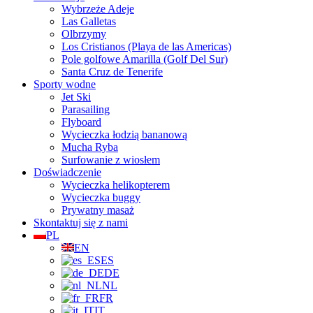
Wybrzeże Adeje
Las Galletas
Olbrzymy
Los Cristianos (Playa de las Americas)
Pole golfowe Amarilla (Golf Del Sur)
Santa Cruz de Tenerife
Sporty wodne
Jet Ski
Parasailing
Flyboard
Wycieczka łodzią bananową
Mucha Ryba
Surfowanie z wiosłem
Doświadczenie
Wycieczka helikopterem
Wycieczka buggy
Prywatny masaż
Skontaktuj się z nami
PL
EN
ES
DE
NL
FR
IT