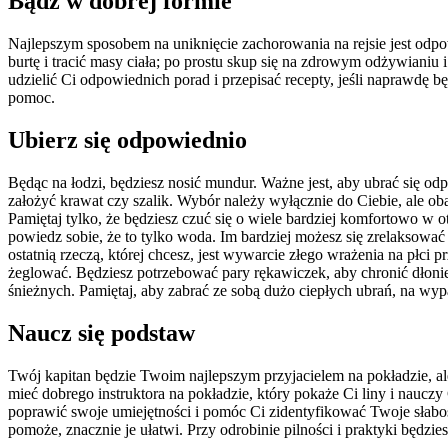
Bądź w dobrej formie
Najlepszym sposobem na uniknięcie zachorowania na rejsie jest od
burtę i tracić masy ciała; po prostu skup się na zdrowym odżywianiu
udzielić Ci odpowiednich porad i przepisać recepty, jeśli naprawdę b
pomoc.
Ubierz się odpowiednio
Będąc na łodzi, będziesz nosić mundur. Ważne jest, aby ubrać się 
założyć krawat czy szalik. Wybór należy wyłącznie do Ciebie, ale 
Pamiętaj tylko, że będziesz czuć się o wiele bardziej komfortowo w 
powiedz sobie, że to tylko woda. Im bardziej możesz się zrelaksować
ostatnią rzeczą, której chcesz, jest wywarcie złego wrażenia na płci p
żeglować. Będziesz potrzebować pary rękawiczek, aby chronić dłoni
śnieżnych. Pamiętaj, aby zabrać ze sobą dużo ciepłych ubrań, na wy
Naucz się podstaw
Twój kapitan będzie Twoim najlepszym przyjacielem na pokładzie, al
mieć dobrego instruktora na pokładzie, który pokaże Ci liny i naucz
poprawić swoje umiejętności i pomóc Ci zidentyfikować Twoje słaboś
pomoże, znacznie je ułatwi. Przy odrobinie pilności i praktyki będzi