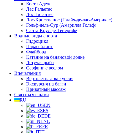
Коста Адехе
Лас Гальетас
Лос-Гигантес
Лос-Кристианос (Плайя-де-лас-Америкас)
Гольф-дель-Сур (Амарилла Гольф)
Санта-Крус-де-Тенерифе
Водные виды спорта
Гидроцикл
Парасейлинг
Флайборд
Катание на банановой лодке
Летучая рыба
Серфинг с веслом
Впечатления
Вертолетная экскурсия
Экскурсия на багги
Приватный массаж
Связаться с нами
RU
EN
ES
DE
NL
FR
IT