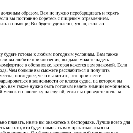
н должным образом. Вам не нужно перебарщивать и терять
 если вы постоянно боретесь с пищевым отравлением.
ить о помощи; Вы будете удивлены, узнав, сколько
ому будьте готовы к любым погодным условиям. Вам также
 Если вы любите приключения, вы даже можете надеть
омфортнее в обстановке, которая кажется вам знакомой. Если
 вода. Чем больше вы сможете расслабиться и получить
стна; последнее, чего вы хотите, это произвести
арьироваться в зависимости от класса судна, на котором вы
одно, вам также нужно быть готовым надеть зимний комбинезон.
ый мешок и наволочку на случай, если вы проведете ночь на
о плавать, иначе вы окажетесь в беспорядке. Лучше всего для
ь кого-то, кто будет помогать вам практиковаться на
лабые стороны. Он будет человеком, который поможет вам