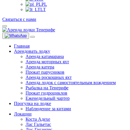
PL
LT
Связаться с нами
Главная
Арендовать лодку
Аренда катамарана
Аренда моторных яхт
Аренда катера
Прокат парусников
Аренда роскошных яхт
Аренда лодок с самостоятельным вождением
Рыбалка на Тенерифе
Прокат гидроциклов
Еженедельный чартер
Прогулка на лодке
Наблюдение за китами
Локации
Коста Адехе
Лас Гальетас
Лос-Гигантес