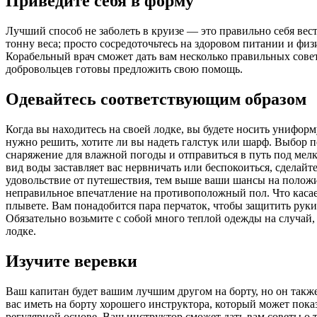
Приведите себя в форму
Лучший способ не заболеть в круизе — это правильно себя вес
тонну веса; просто сосредоточьтесь на здоровом питании и фи
Корабельный врач сможет дать вам несколько правильных совето
добровольцев готовы предложить свою помощь.
Одевайтесь соответствующим образом
Когда вы находитесь на своей лодке, вы будете носить унифор
нужно решить, хотите ли вы надеть галстук или шарф. Выбор 
снаряжение для влажной погоды и отправиться в путь под мелк
вид воды заставляет вас нервничать или беспокоиться, сделайт
удовольствие от путешествия, тем выше ваши шансы на положит
неправильное впечатление на противоположный пол. Что касаетс
плывете. Вам понадобится пара перчаток, чтобы защитить руки
Обязательно возьмите с собой много теплой одежды на случай, 
лодке.
Изучите веревки
Ваш капитан будет вашим лучшим другом на борту, но он также
вас иметь на борту хорошего инструктора, который может показа
регулярной основе. Ваш инструктор сможет дать вам советы о 