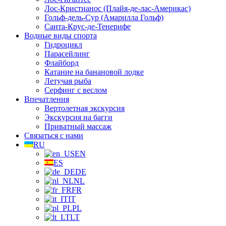
Лос-Кристианос (Плайя-де-лас-Америкас)
Гольф-дель-Сур (Амарилла Гольф)
Санта-Крус-де-Тенерифе
Водные виды спорта
Гидроцикл
Парасейлинг
Флайборд
Катание на банановой лодке
Летучая рыба
Серфинг с веслом
Впечатления
Вертолетная экскурсия
Экскурсия на багги
Приватный массаж
Связаться с нами
RU
EN
ES
DE
NL
FR
IT
PL
LT