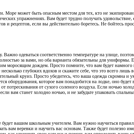
ти. Море может быть опасным местом для тех, кто не экипирова
зических упражнениях. Вам будет трудно получать удовольствие,
в и рецептов, если вы действительно боретесь. Не бойтесь прос
му. Важно одеваться соответственно температуре на улице, поэт
полностью за вами, но оба варианта обязательны для униформы.
им моросящим дождем. Просто помните, что вам будет намного к
е несколько глубоких вдохов и скажите себе, что это всего лишь
ельный круиз. Просто убедитесь, что ваша одежда скромна и уме
я оборудования, которое вам понадобится на лодке, оно будет в
 от потрескивания от сухого соленого воздуха. Если ночью хол
если вам станет холодно ночью, и не забудьте упаковать спальн
 будет вашим школьным учителем. Вам нужно научиться правильн
ть вам веревки и научить вас основам. Также будет полезно имет
том, как улучшить свои навыки и помочь вам определить ваши с