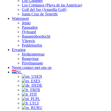
Los Gigantes
Los Cristianos (Playa de las Americas)
Golf del Sur (Amarilla Golf)
Santa Cruz de Tenerife
Watersport
Jetski
Parasailen
Flyboard
Bananenboottocht
Vliegvis
Peddelsurfen
Ervaring
Helikoptertour
Buggytour
Privémassage
Neem contact met ons op
NL
EN
ES
DE
FR
IT
PL
LT
RU