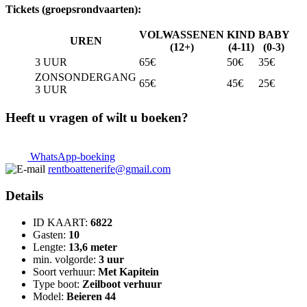
Tickets (groepsrondvaarten):
VOLWASSENEN
KIND
BABY
UREN
(12+)
(4-11)
(0-3)
3 UUR
65€
50€
35€
ZONSONDERGANG
65€
45€
25€
3 UUR
Heeft u vragen of wilt u boeken?
WhatsApp-boeking
rentboattenerife@gmail.com
Details
ID KAART:
6822
Gasten:
10
Lengte:
13,6 meter
min. volgorde:
3 uur
Soort verhuur:
Met Kapitein
Type boot:
Zeilboot verhuur
Model:
Beieren 44