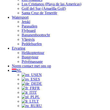
Los Cristianos (Playa de las Americas)
Golf del Sur (Amarilla Golf)
Santa Cruz de Tenerife
Watersport
Jetski
Parasailen
Flyboard
Bananenboottocht
Vliegvis
Peddelsurfen
Ervaring
Helikoptertour
Buggytour
Privémassage
Neem contact met ons op
NL
EN
ES
DE
FR
IT
PL
LT
RU