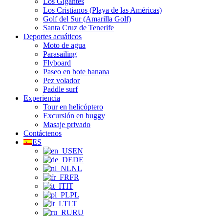
Los Gigantes
Los Cristianos (Playa de las Américas)
Golf del Sur (Amarilla Golf)
Santa Cruz de Tenerife
Deportes acuáticos
Moto de agua
Parasailing
Flyboard
Paseo en bote banana
Pez volador
Paddle surf
Experiencia
Tour en helicóptero
Excursión en buggy
Masaje privado
Contáctenos
ES
EN
DE
NL
FR
IT
PL
LT
RU