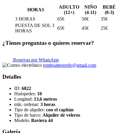
ADULTO
NIÑO
BEBÉ
HORAS
(12+)
(4-11)
(0-3)
3 HORAS
65€
50€
35€
PUESTA DE SOL 3
65€
45€
25€
HORAS
¿Tienes preguntas o quieres reservar?
Reservas por WhatsApp
rentboattenerife@gmail.com
Detalles
ID:
6822
Huéspedes:
10
Longitud:
13,6 metros
mín. ordenar:
3 horas
Tipo de alquiler:
con el capitán
Tipo de barco:
Alquiler de veleros
Modelo:
Baviera 44
Galería