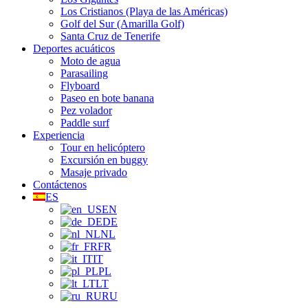
Los Cristianos (Playa de las Américas)
Golf del Sur (Amarilla Golf)
Santa Cruz de Tenerife
Deportes acuáticos
Moto de agua
Parasailing
Flyboard
Paseo en bote banana
Pez volador
Paddle surf
Experiencia
Tour en helicóptero
Excursión en buggy
Masaje privado
Contáctenos
ES
EN
DE
NL
FR
IT
PL
LT
RU