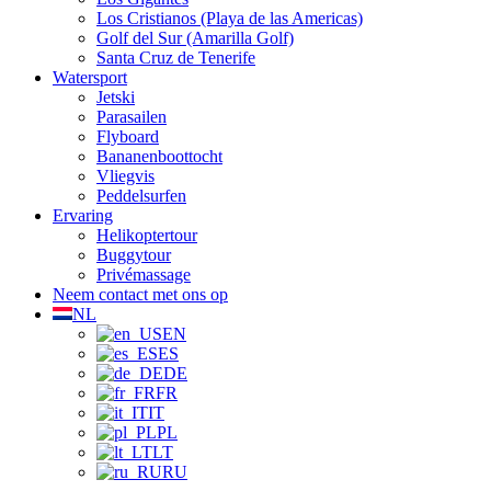
Los Cristianos (Playa de las Americas)
Golf del Sur (Amarilla Golf)
Santa Cruz de Tenerife
Watersport
Jetski
Parasailen
Flyboard
Bananenboottocht
Vliegvis
Peddelsurfen
Ervaring
Helikoptertour
Buggytour
Privémassage
Neem contact met ons op
NL
EN
ES
DE
FR
IT
PL
LT
RU