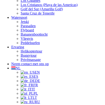
Los Gigantes
Los Cristianos (Playa de las Americas)
Golf del Sur (Amarilla Golf)
Santa Cruz de Tenerife
Watersport
Jetski
Parasailen
Flyboard
Bananenboottocht
Vliegvis
Peddelsurfen
Ervaring
Helikoptertour
Buggytour
Privémassage
Neem contact met ons op
NL
EN
ES
DE
FR
IT
PL
LT
RU