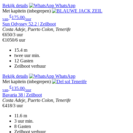
Bekijk details
WhatsApp
Met kapitein (inbegrepen)
€
175.00
van
/uur
Sun Odyssey 52.2 | Zeilboot
Costa Adeje, Puerto Colon, Tenerife
€650/3 uur
€1050/6 uur
15.4
m
twee uur
min.
12
Gasten
Zeilboot verhuur
Bekijk details
WhatsApp
Met kapitein (inbegrepen)
€
135.00
van
/uur
Bavaria 38 | Zeilboot
Costa Adeje, Puerto Colon, Tenerife
€418/3 uur
11.6
m
3 uur
min.
8
Gasten
Zeilboot verhuur