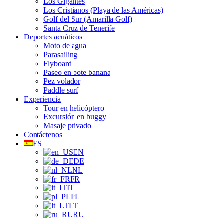
Los Gigantes
Los Cristianos (Playa de las Américas)
Golf del Sur (Amarilla Golf)
Santa Cruz de Tenerife
Deportes acuáticos
Moto de agua
Parasailing
Flyboard
Paseo en bote banana
Pez volador
Paddle surf
Experiencia
Tour en helicóptero
Excursión en buggy
Masaje privado
Contáctenos
ES
EN
DE
NL
FR
IT
PL
LT
RU