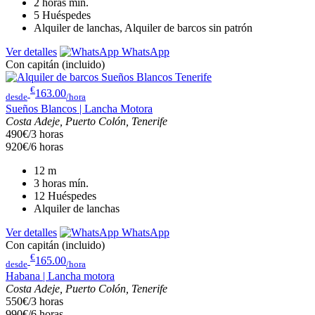
2 horas
mín.
5
Huéspedes
Alquiler de lanchas, Alquiler de barcos sin patrón
Ver detalles
WhatsApp
Con capitán (incluido)
€
163.00
desde
/hora
Sueños Blancos | Lancha Motora
Costa Adeje, Puerto Colón, Tenerife
490€/3 horas
920€/6 horas
12
m
3 horas
mín.
12
Huéspedes
Alquiler de lanchas
Ver detalles
WhatsApp
Con capitán (incluido)
€
165.00
desde
/hora
Habana | Lancha motora
Costa Adeje, Puerto Colón, Tenerife
550€/3 horas
990€/6 horas