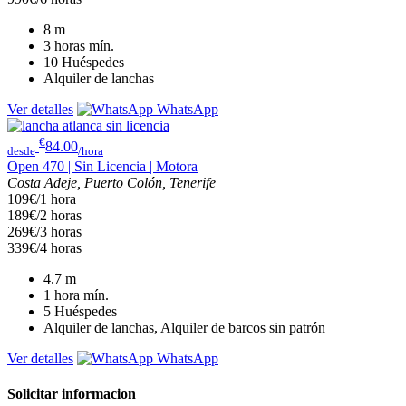
8
m
3 horas
mín.
10
Huéspedes
Alquiler de lanchas
Ver detalles
WhatsApp
€
84.00
desde
/hora
Open 470 | Sin Licencia | Motora
Costa Adeje, Puerto Colón, Tenerife
109€/1 hora
189€/2 horas
269€/3 horas
339€/4 horas
4.7
m
1 hora
mín.
5
Huéspedes
Alquiler de lanchas, Alquiler de barcos sin patrón
Ver detalles
WhatsApp
Solicitar informacion