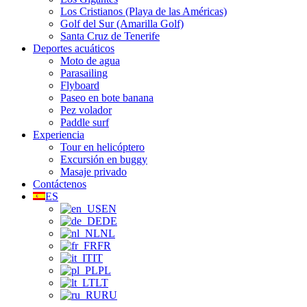
Los Cristianos (Playa de las Américas)
Golf del Sur (Amarilla Golf)
Santa Cruz de Tenerife
Deportes acuáticos
Moto de agua
Parasailing
Flyboard
Paseo en bote banana
Pez volador
Paddle surf
Experiencia
Tour en helicóptero
Excursión en buggy
Masaje privado
Contáctenos
ES
EN
DE
NL
FR
IT
PL
LT
RU