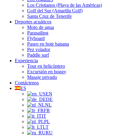
Los Cristianos (Playa de las Américas)
Golf del Sur (Amarilla Golf)
Santa Cruz de Tenerife
Deportes acuáticos
Moto de agua
Parasailing
Flyboard
Paseo en bote banana
Pez volador
Paddle surf
Experiencia
Tour en helicóptero
Excursión en buggy
Masaje privado
Contáctenos
ES
EN
DE
NL
FR
IT
PL
LT
RU