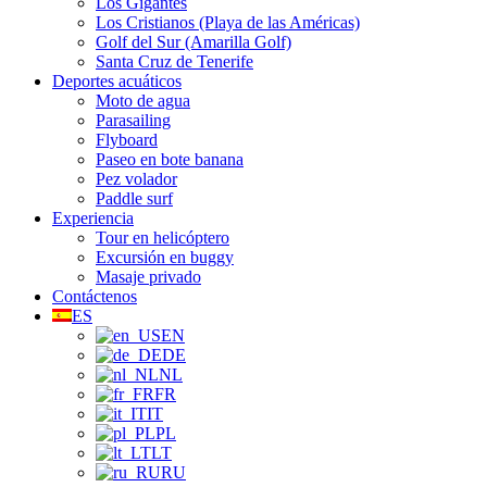
Los Gigantes
Los Cristianos (Playa de las Américas)
Golf del Sur (Amarilla Golf)
Santa Cruz de Tenerife
Deportes acuáticos
Moto de agua
Parasailing
Flyboard
Paseo en bote banana
Pez volador
Paddle surf
Experiencia
Tour en helicóptero
Excursión en buggy
Masaje privado
Contáctenos
ES
EN
DE
NL
FR
IT
PL
LT
RU