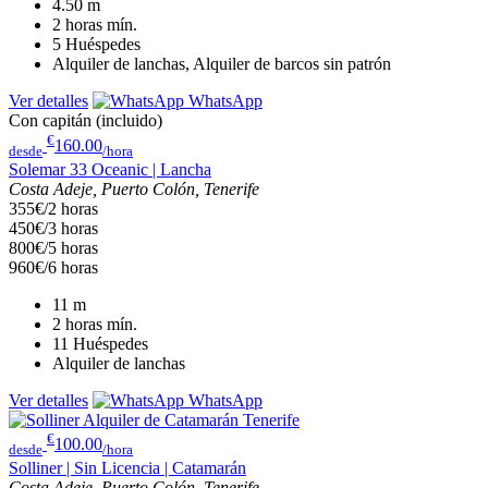
4.50
m
2 horas
mín.
5
Huéspedes
Alquiler de lanchas, Alquiler de barcos sin patrón
Ver detalles
WhatsApp
Con capitán (incluido)
€
160.00
desde
/hora
Solemar 33 Oceanic | Lancha
Costa Adeje, Puerto Colón, Tenerife
355€/2 horas
450€/3 horas
800€/5 horas
960€/6 horas
11
m
2 horas
mín.
11
Huéspedes
Alquiler de lanchas
Ver detalles
WhatsApp
€
100.00
desde
/hora
Solliner | Sin Licencia | Catamarán
Costa Adeje, Puerto Colón, Tenerife