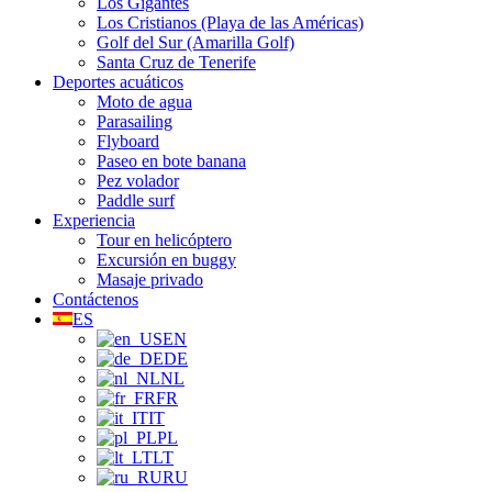
Los Gigantes
Los Cristianos (Playa de las Américas)
Golf del Sur (Amarilla Golf)
Santa Cruz de Tenerife
Deportes acuáticos
Moto de agua
Parasailing
Flyboard
Paseo en bote banana
Pez volador
Paddle surf
Experiencia
Tour en helicóptero
Excursión en buggy
Masaje privado
Contáctenos
ES
EN
DE
NL
FR
IT
PL
LT
RU