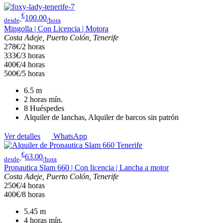
€
100.00
desde
/hora
Mingolla | Con Licencia | Motora
Costa Adeje, Puerto Colón, Tenerife
278€/2 horas
333€/3 horas
400€/4 horas
500€/5 horas
6.5
m
2 horas
mín.
8
Huéspedes
Alquiler de lanchas, Alquiler de barcos sin patrón
Ver detalles
WhatsApp
€
63.00
desde
/hora
Pronautica Slam 660 | Con licencia | Lancha a motor
Costa Adeje, Puerto Colón, Tenerife
250€/4 horas
400€/8 horas
5.45
m
4 horas
mín.