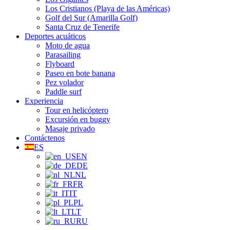
Los Cristianos (Playa de las Américas)
Golf del Sur (Amarilla Golf)
Santa Cruz de Tenerife
Deportes acuáticos
Moto de agua
Parasailing
Flyboard
Paseo en bote banana
Pez volador
Paddle surf
Experiencia
Tour en helicóptero
Excursión en buggy
Masaje privado
Contáctenos
ES
EN
DE
NL
FR
IT
PL
LT
RU