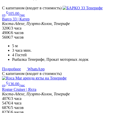
С капитаном (входит в стоимость)
€
105.00
от
/час
Barco 33 | Катер
Коста-Адехе, Пуэрто-Колон, Тенерифе
320€/3 часа
490€/6 часов
560€/7 часов
5
м
3 часа
мин.
4
Гостей
Рыбалка Тенерифе, Прокат моторных лодок
Подробнее
WhatsApp
С капитаном (входит в стоимость)
€
136.00
от
/час
Rogue Cruiser | Яхта
Коста-Адехе, Пуэрто-Колон, Тенерифе
407€/3 часа
547€/4 часа
687€/5 часов
827€/6 часов