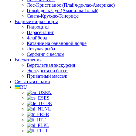
Лос-Кристианос (Плайя-де-лас-Америкас)
Гольф-дель-Сур (Амарилла Гольф)
Санта-Крус-де-Тенерифе
Водные виды спорта
Гидроцикл
Парасейлинг
Флайборд
Катание на банановой лодке
Летучая рыба
Серфинг с веслом
Впечатления
Вертолетная экскурсия
Экскурсия на багги
Приватный массаж
Связаться с нами
RU
EN
ES
DE
NL
FR
IT
PL
LT