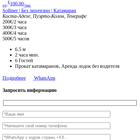
€
100.00
от
/час
Solliner | Без лицензии | Катамаран
Коста-Адехе, Пуэрто-Колон, Тенерифе
200€/2 часа
300€/3 часа
400€/4 часа
500€/5 часов
6.5
м
2 часа
мин.
6
Гостей
Прокат катамаранов, Аренда лодок без водителя
Подробнее
WhatsApp
Запросить информацию