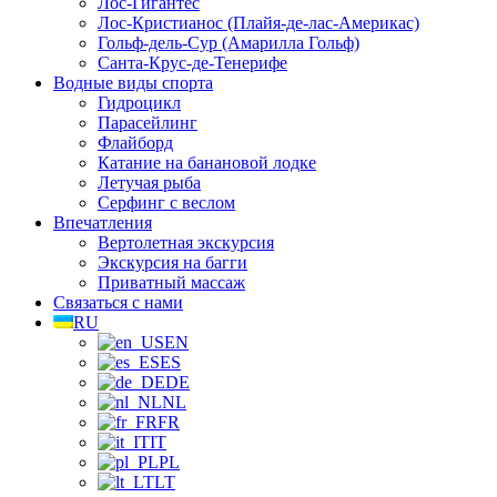
Лос-Гигантес
Лос-Кристианос (Плайя-де-лас-Америкас)
Гольф-дель-Сур (Амарилла Гольф)
Санта-Крус-де-Тенерифе
Водные виды спорта
Гидроцикл
Парасейлинг
Флайборд
Катание на банановой лодке
Летучая рыба
Серфинг с веслом
Впечатления
Вертолетная экскурсия
Экскурсия на багги
Приватный массаж
Связаться с нами
RU
EN
ES
DE
NL
FR
IT
PL
LT