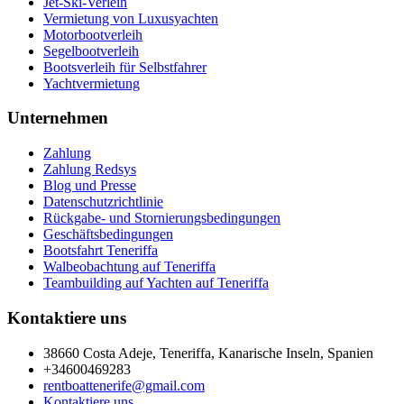
Jet-Ski-Verleih
Vermietung von Luxusyachten
Motorbootverleih
Segelbootverleih
Bootsverleih für Selbstfahrer
Yachtvermietung
Unternehmen
Zahlung
Zahlung Redsys
Blog und Presse
Datenschutzrichtlinie
Rückgabe- und Stornierungsbedingungen
Geschäftsbedingungen
Bootsfahrt Teneriffa
Walbeobachtung auf Teneriffa
Teambuilding auf Yachten auf Teneriffa
Kontaktiere uns
38660 Costa Adeje, Teneriffa, Kanarische Inseln, Spanien
+34600469283
rentboattenerife@gmail.com
Kontaktiere uns