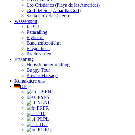
Los Cristianos (Playa de las Americas)
Golf del Sur (Amarilla Golf)
Santa Cruz de Tenerife
Wassersport
Jet Ski
Parasailing
Flyboard
Bananenbootfahrt
Fliegenfisch
Paddelsurfen
Erfahrung
Hubschrauberrundflug
Buggy-Tour
Private Massage
Kontaktiere uns
DE
EN
ES
NL
FR
IT
PL
LT
RU