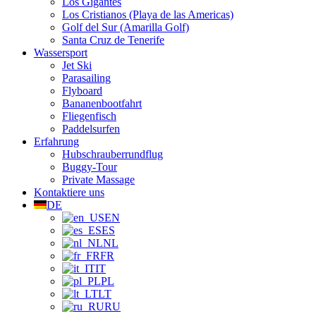
Los Gigantes
Los Cristianos (Playa de las Americas)
Golf del Sur (Amarilla Golf)
Santa Cruz de Tenerife
Wassersport
Jet Ski
Parasailing
Flyboard
Bananenbootfahrt
Fliegenfisch
Paddelsurfen
Erfahrung
Hubschrauberrundflug
Buggy-Tour
Private Massage
Kontaktiere uns
DE
EN
ES
NL
FR
IT
PL
LT
RU