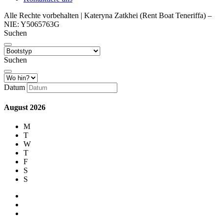
Alle Rechte vorbehalten | Kateryna Zatkhei (Rent Boat Teneriffa) –
NIE: Y5065763G
Suchen
Suchen
Datum
August
2026
M
T
W
T
F
S
S