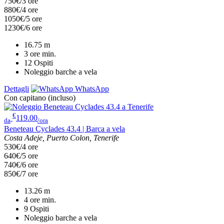
750€/3 ore
880€/4 ore
1050€/5 ore
1230€/6 ore
16.75
m
3 ore
min.
12
Ospiti
Noleggio barche a vela
Dettagli
WhatsApp
Con capitano (incluso)
€
119.00
da
/ora
Beneteau Cyclades 43.4 | Barca a vela
Costa Adeje, Puerto Colon, Tenerife
530€/4 ore
640€/5 ore
740€/6 ore
850€/7 ore
13.26
m
4 ore
min.
9
Ospiti
Noleggio barche a vela