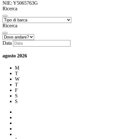
NIE: Y5065763G
Ricerca
Ricerca
Data
agosto
2026
M
T
W
T
F
S
S