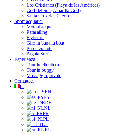
Los Cristianos (Playa de las Américas)
Golf del Sur (Amarilla Golf)
Santa Cruz de Tenerife
Sport acquatici
Moto d'acqua
Parasailing
Flyboard
Giro in banana boat
Pesce volante
Pagaia Surf
Esperienza
Tour in elicottero
Tour in buggy
Massaggio privato
Contattaci
IT
EN
ES
DE
NL
FR
PL
LT
RU