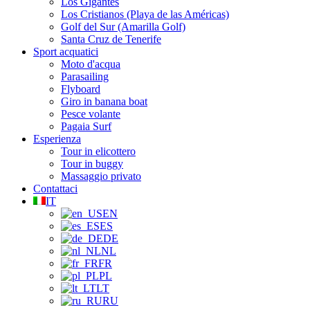
Los Gigantes
Los Cristianos (Playa de las Américas)
Golf del Sur (Amarilla Golf)
Santa Cruz de Tenerife
Sport acquatici
Moto d'acqua
Parasailing
Flyboard
Giro in banana boat
Pesce volante
Pagaia Surf
Esperienza
Tour in elicottero
Tour in buggy
Massaggio privato
Contattaci
IT
EN
ES
DE
NL
FR
PL
LT
RU