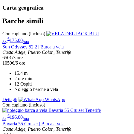
Carta geografica
Barche simili
Con capitano (incluso)
€
175.00
da
/ora
Sun Odyssey 52.2 | Barca a vela
Costa Adeje, Puerto Colon, Tenerife
650€/3 ore
1050€/6 ore
15.4
m
2 ore
min.
12
Ospiti
Noleggio barche a vela
Dettagli
WhatsApp
Con capitano (incluso)
€
196.00
da
/ora
Bavaria 55 Cruiser | Barca a vela
Costa Adeje, Puerto Colon, Tenerife