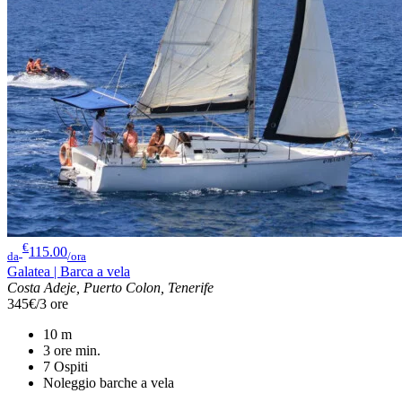
€
115.00
da
/ora
Galatea | Barca a vela
Costa Adeje, Puerto Colon, Tenerife
345€/3 ore
10
m
3 ore
min.
7
Ospiti
Noleggio barche a vela