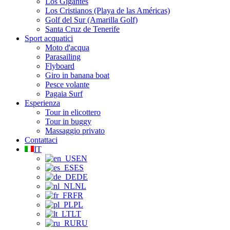
Los Gigantes
Los Cristianos (Playa de las Américas)
Golf del Sur (Amarilla Golf)
Santa Cruz de Tenerife
Sport acquatici
Moto d'acqua
Parasailing
Flyboard
Giro in banana boat
Pesce volante
Pagaia Surf
Esperienza
Tour in elicottero
Tour in buggy
Massaggio privato
Contattaci
IT
EN
ES
DE
NL
FR
PL
LT
RU