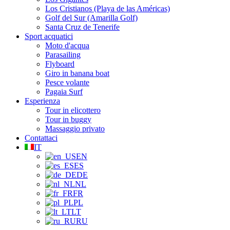
Los Cristianos (Playa de las Américas)
Golf del Sur (Amarilla Golf)
Santa Cruz de Tenerife
Sport acquatici
Moto d'acqua
Parasailing
Flyboard
Giro in banana boat
Pesce volante
Pagaia Surf
Esperienza
Tour in elicottero
Tour in buggy
Massaggio privato
Contattaci
IT
EN
ES
DE
NL
FR
PL
LT
RU