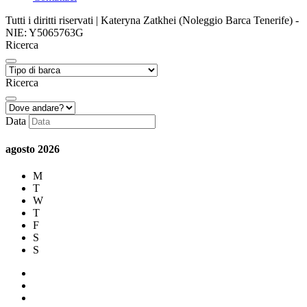
Tutti i diritti riservati | Kateryna Zatkhei (Noleggio Barca Tenerife) -
NIE: Y5065763G
Ricerca
Ricerca
Data
agosto
2026
M
T
W
T
F
S
S