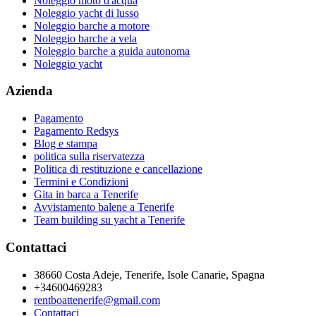
Noleggio moto d'acqua
Noleggio yacht di lusso
Noleggio barche a motore
Noleggio barche a vela
Noleggio barche a guida autonoma
Noleggio yacht
Azienda
Pagamento
Pagamento Redsys
Blog e stampa
politica sulla riservatezza
Politica di restituzione e cancellazione
Termini e Condizioni
Gita in barca a Tenerife
Avvistamento balene a Tenerife
Team building su yacht a Tenerife
Contattaci
38660 Costa Adeje, Tenerife, Isole Canarie, Spagna
+34600469283
rentboattenerife@gmail.com
Contattaci