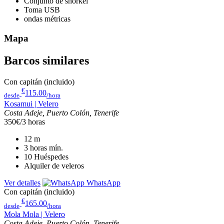
Conjunto de snorkel
Toma USB
ondas métricas
Mapa
Barcos similares
Con capitán (incluido)
€
115.00
desde
/hora
Kosamui | Velero
Costa Adeje, Puerto Colón, Tenerife
350€/3 horas
12
m
3 horas
mín.
10
Huéspedes
Alquiler de veleros
Ver detalles
WhatsApp
Con capitán (incluido)
€
165.00
desde
/hora
Mola Mola | Velero
Costa Adeje, Puerto Colón, Tenerife