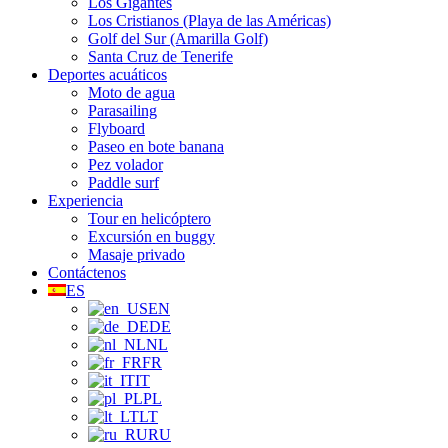
Los Gigantes
Los Cristianos (Playa de las Américas)
Golf del Sur (Amarilla Golf)
Santa Cruz de Tenerife
Deportes acuáticos
Moto de agua
Parasailing
Flyboard
Paseo en bote banana
Pez volador
Paddle surf
Experiencia
Tour en helicóptero
Excursión en buggy
Masaje privado
Contáctenos
ES
EN
DE
NL
FR
IT
PL
LT
RU