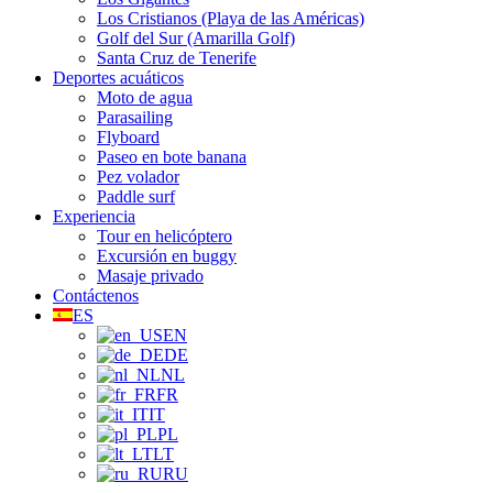
Los Cristianos (Playa de las Américas)
Golf del Sur (Amarilla Golf)
Santa Cruz de Tenerife
Deportes acuáticos
Moto de agua
Parasailing
Flyboard
Paseo en bote banana
Pez volador
Paddle surf
Experiencia
Tour en helicóptero
Excursión en buggy
Masaje privado
Contáctenos
ES
EN
DE
NL
FR
IT
PL
LT
RU